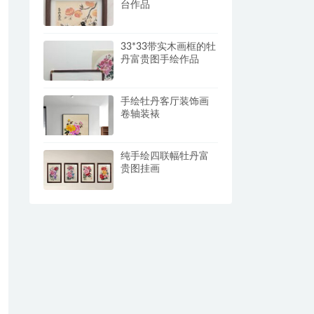
台作品
33*33带实木画框的牡
丹富贵图手绘作品
手绘牡丹客厅装饰画
卷轴装裱
纯手绘四联幅牡丹富
贵图挂画