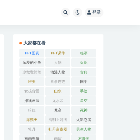
登录
大家都在看
PPT图表
PPT课件
临摹
亲爱的小鱼
人物
促织
冰墩墩简笔
动漫人物
古典
画
唯美
喜事连连
国学
女孩背景
山水
手绘
排线画法
无水印
星空
暗红
梵高
死神
海贼王
清明上河图
火影忍者
牡丹
牡丹富贵图
男生人物
画画姿势
画眉
石膏画