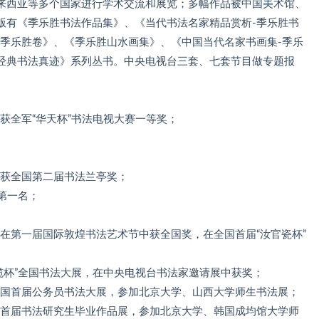
来西亚等多个国家进行学术交流和展览；多幅作品被中国美术馆、
版有《季乐胜书法作品集》、《当代书法名家精品赏析-季乐胜书
-季乐胜卷》、《季乐胜山水画集》、《中国当代名家书画集-季乐
经典书法真迹》系列丛书。中央电视台三套、七套节目做专题报
获全军“华天杯”书法电视大赛一等奖；
，获全国第二届书法兰亭奖；
组第一名；
，在第一届国际敦煌书法艺术节中获全国奖，在全国首届“汝官瓷杯”
小榄杯”全国书法大展，在中央电视台书法家邀请展中获奖；
全国首届公务员书法大展，参加北京大学、山西大学师生书法展；
学首届书法研究生毕业作品展，参加北京大学、韩国成均馆大学师