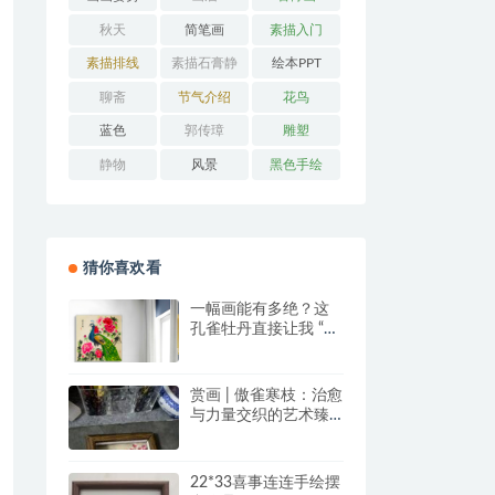
秋天
简笔画
素描入门
素描排线
素描石膏静
绘本PPT
物
聊斋
节气介绍
花鸟
蓝色
郭传璋
雕塑
静物
风景
黑色手绘
猜你喜欢看
一幅画能有多绝？这
孔雀牡丹直接让我 “哇
塞” 到想下单！
赏画 | 傲雀寒枝：治愈
与力量交织的艺术臻
品
22*33喜事连连手绘摆