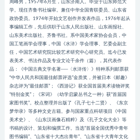
周峰男，1957年6月生，山东济南人。毕业于山东师范大
学。现任齐鲁书社编审。兼任中华全国青联委员、山东省
政协委员。1974年开始文艺创作并发表作品，1976年起从
事编辑工作，先后供职于山东人民出版社、山东画报社、
山东美术出版社、齐鲁书社。系中国美术家协会会员，中
国工笔画学会理事，中国《水浒》学会理事、艺委会副主
任，中国艺术研究院比较艺术研究中心研究员。迄今已发
表美术、书法作品及专业文论千余件（篇），其代表作
品：《中国古典文学名著──〈水浒传〉》特种系列邮票获
“中华人民共和国最佳邮票评选”金质奖，并被日本《邮趣》
杂志评为“最佳邮票”；《西游记》获全国首届美术读物评奖
“特别金奖”；《宋词》（幼学启蒙丛书之一种）获“首届国
家图书奖”。校点整理并出版了《孔子七十二贤》、《东京
梦华录》等多种文史古籍。参与国家重点科研项目《中国
美术史》、《山东汉画像石精粹》及《孔子文化大全》等
书稿的设计、策划和编撰工作。当选“首届全国优秀中青年
图书编辑”、“山东省十大杰出青年”、“山东省十大青年文化