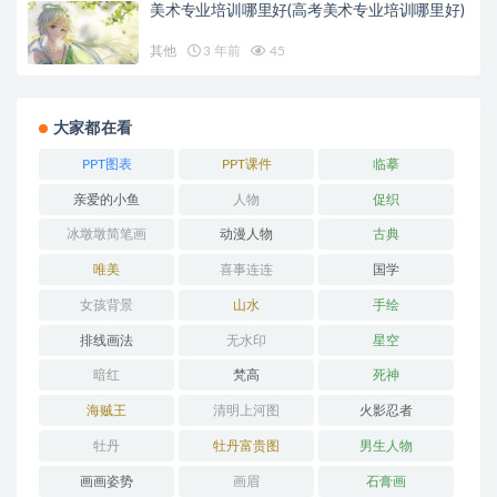
美术专业培训哪里好(高考美术专业培训哪里好)
其他
3 年前
45
大家都在看
PPT图表
PPT课件
临摹
亲爱的小鱼
人物
促织
冰墩墩简笔画
动漫人物
古典
唯美
喜事连连
国学
女孩背景
山水
手绘
排线画法
无水印
星空
暗红
梵高
死神
海贼王
清明上河图
火影忍者
牡丹
牡丹富贵图
男生人物
画画姿势
画眉
石膏画