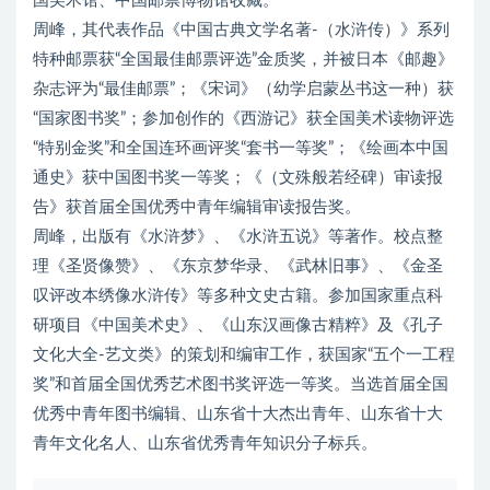
国美术馆、中国邮票博物馆收藏。
周峰，其代表作品《中国古典文学名著-（水浒传）》系列
特种邮票获“全国最佳邮票评选”金质奖，并被日本《邮趣》
杂志评为“最佳邮票”；《宋词》（幼学启蒙丛书这一种）获
“国家图书奖”；参加创作的《西游记》获全国美术读物评选
“特别金奖”和全国连环画评奖“套书一等奖”；《绘画本中国
通史》获中国图书奖一等奖；《（文殊般若经碑）审读报
告》获首届全国优秀中青年编辑审读报告奖。
周峰，出版有《水浒梦》、《水浒五说》等著作。校点整
理《圣贤像赞》、《东京梦华录、《武林旧事》、《金圣
叹评改本绣像水浒传》等多种文史古籍。参加国家重点科
研项目《中国美术史》、《山东汉画像古精粹》及《孔子
文化大全-艺文类》的策划和编审工作，获国家“五个一工程
奖”和首届全国优秀艺术图书奖评选一等奖。当选首届全国
优秀中青年图书编辑、山东省十大杰出青年、山东省十大
青年文化名人、山东省优秀青年知识分子标兵。