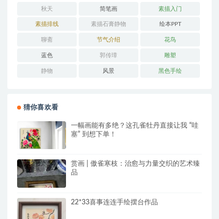
秋天
简笔画
素描入门
素描排线
素描石膏静物
绘本PPT
聊斋
节气介绍
花鸟
蓝色
郭传璋
雕塑
静物
风景
黑色手绘
猜你喜欢看
一幅画能有多绝？这孔雀牡丹直接让我 “哇
塞” 到想下单！
赏画 | 傲雀寒枝：治愈与力量交织的艺术臻
品
22*33喜事连连手绘摆台作品