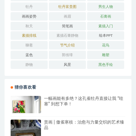
牡丹
牡丹富贵图
男生人物
画画姿势
画眉
石膏画
秋天
简笔画
素描入门
素描排线
素描石膏静物
绘本PPT
聊斋
节气介绍
花鸟
蓝色
郭传璋
雕塑
静物
风景
黑色手绘
猜你喜欢看
一幅画能有多绝？这孔雀牡丹直接让我 “哇
塞” 到想下单！
赏画 | 傲雀寒枝：治愈与力量交织的艺术臻
品