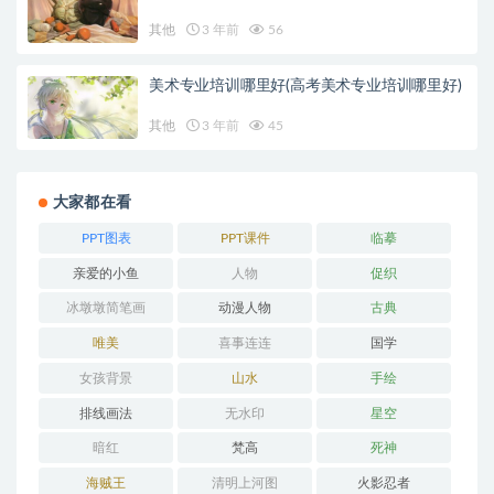
其他
3 年前
56
美术专业培训哪里好(高考美术专业培训哪里好)
其他
3 年前
45
大家都在看
PPT图表
PPT课件
临摹
亲爱的小鱼
人物
促织
冰墩墩简笔画
动漫人物
古典
唯美
喜事连连
国学
女孩背景
山水
手绘
排线画法
无水印
星空
暗红
梵高
死神
海贼王
清明上河图
火影忍者