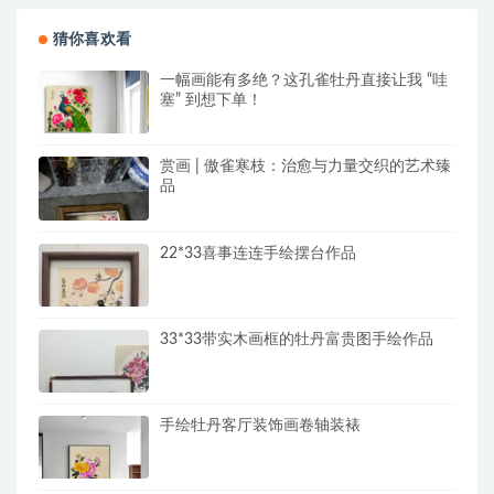
猜你喜欢看
一幅画能有多绝？这孔雀牡丹直接让我 “哇
塞” 到想下单！
赏画 | 傲雀寒枝：治愈与力量交织的艺术臻
品
22*33喜事连连手绘摆台作品
33*33带实木画框的牡丹富贵图手绘作品
手绘牡丹客厅装饰画卷轴装裱