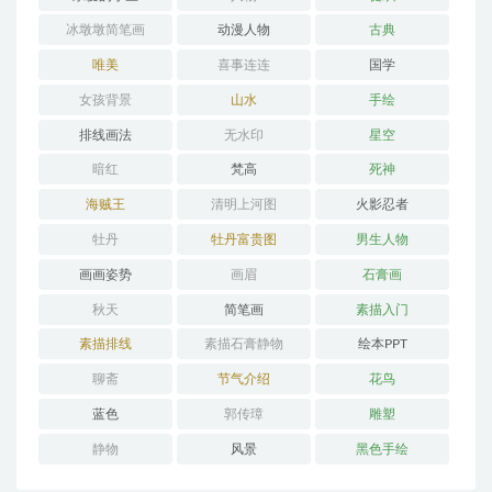
冰墩墩简笔画
动漫人物
古典
唯美
喜事连连
国学
女孩背景
山水
手绘
排线画法
无水印
星空
暗红
梵高
死神
海贼王
清明上河图
火影忍者
牡丹
牡丹富贵图
男生人物
画画姿势
画眉
石膏画
秋天
简笔画
素描入门
素描排线
素描石膏静物
绘本PPT
聊斋
节气介绍
花鸟
蓝色
郭传璋
雕塑
静物
风景
黑色手绘