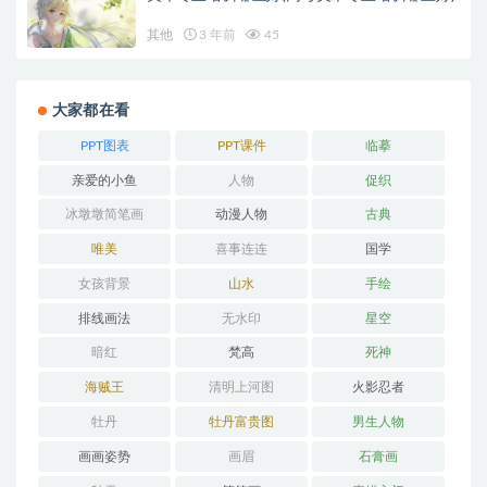
其他
3 年前
45
大家都在看
PPT图表
PPT课件
临摹
亲爱的小鱼
人物
促织
冰墩墩简笔画
动漫人物
古典
唯美
喜事连连
国学
女孩背景
山水
手绘
排线画法
无水印
星空
暗红
梵高
死神
海贼王
清明上河图
火影忍者
牡丹
牡丹富贵图
男生人物
画画姿势
画眉
石膏画