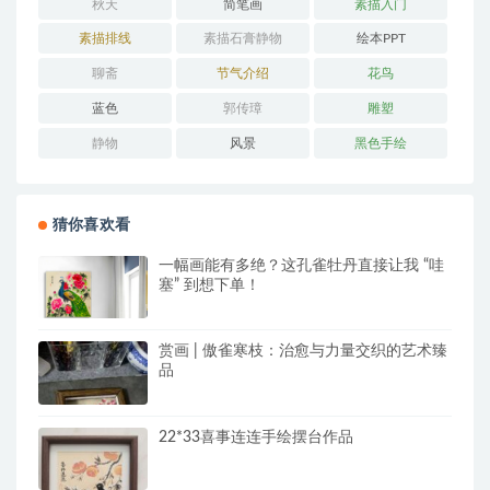
秋天
简笔画
素描入门
素描排线
素描石膏静物
绘本PPT
聊斋
节气介绍
花鸟
蓝色
郭传璋
雕塑
静物
风景
黑色手绘
猜你喜欢看
一幅画能有多绝？这孔雀牡丹直接让我 “哇
塞” 到想下单！
赏画 | 傲雀寒枝：治愈与力量交织的艺术臻
品
22*33喜事连连手绘摆台作品