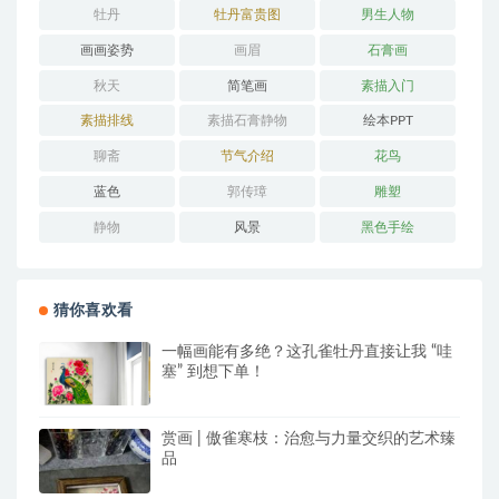
牡丹
牡丹富贵图
男生人物
画画姿势
画眉
石膏画
秋天
简笔画
素描入门
素描排线
素描石膏静物
绘本PPT
聊斋
节气介绍
花鸟
蓝色
郭传璋
雕塑
静物
风景
黑色手绘
猜你喜欢看
一幅画能有多绝？这孔雀牡丹直接让我 “哇
塞” 到想下单！
赏画 | 傲雀寒枝：治愈与力量交织的艺术臻
品