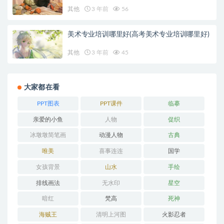
其他
3 年前
56
美术专业培训哪里好(高考美术专业培训哪里好)
其他
3 年前
45
大家都在看
PPT图表
PPT课件
临摹
亲爱的小鱼
人物
促织
冰墩墩简笔画
动漫人物
古典
唯美
喜事连连
国学
女孩背景
山水
手绘
排线画法
无水印
星空
暗红
梵高
死神
海贼王
清明上河图
火影忍者