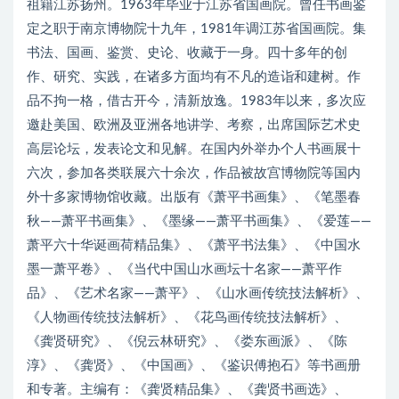
祖籍江苏扬州。1963年毕业于江苏省国画院。曾任书画鉴
定之职于南京博物院十九年，1981年调江苏省国画院。集
书法、国画、鉴赏、史论、收藏于一身。四十多年的创
作、研究、实践，在诸多方面均有不凡的造诣和建树。作
品不拘一格，借古开今，清新放逸。1983年以来，多次应
邀赴美国、欧洲及亚洲各地讲学、考察，出席国际艺术史
高层论坛，发表论文和见解。在国内外举办个人书画展十
六次，参加各类联展六十余次，作品被故宫博物院等国内
外十多家博物馆收藏。出版有《萧平书画集》、《笔墨春
秋——萧平书画集》、《墨缘——萧平书画集》、《爱莲——
萧平六十华诞画荷精品集》、《萧平书法集》、《中国水
墨一萧平卷》、《当代中国山水画坛十名家——萧平作
品》、《艺术名家——萧平》、《山水画传统技法解析》、
《人物画传统技法解析》、《花鸟画传统技法解析》、
《龚贤研究》、《倪云林研究》、《娄东画派》、《陈
淳》、《龚贤》、《中国画》、《鉴识傅抱石》等书画册
和专著。主编有：《龚贤精品集》、《龚贤书画选》、