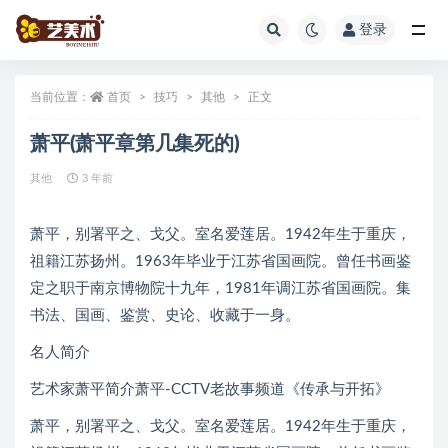
登录
全部
当前位置：
首页
技巧
其他
正文
萧平(萧平章第几集死的)
其他
3 年前
萧平，别署平之、戈父。室名爱莲居。1942年生于重庆，
祖籍江苏扬州。1963年毕业于江苏省国画院。曾任书画鉴
定之职于南京博物院十九年，1981年调江苏省国画院。集
书法、国画、鉴赏、史论、收藏于一身。
名人简介
艺术家萧平简介萧平-CCTV老故事频道《传承与开拓》
萧平，别署平之、戈父。室名爱莲居。1942年生于重庆，