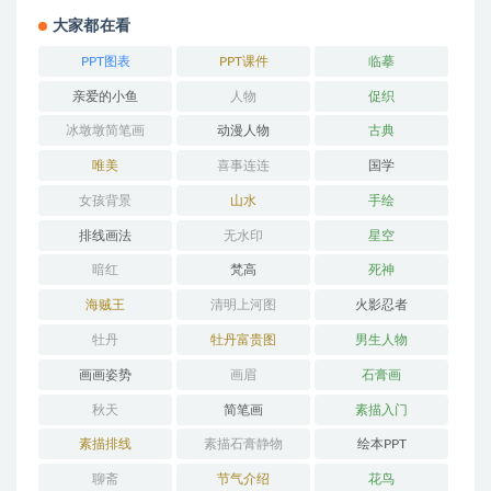
大家都在看
PPT图表
PPT课件
临摹
亲爱的小鱼
人物
促织
冰墩墩简笔画
动漫人物
古典
唯美
喜事连连
国学
女孩背景
山水
手绘
排线画法
无水印
星空
暗红
梵高
死神
海贼王
清明上河图
火影忍者
牡丹
牡丹富贵图
男生人物
画画姿势
画眉
石膏画
秋天
简笔画
素描入门
素描排线
素描石膏静物
绘本PPT
聊斋
节气介绍
花鸟