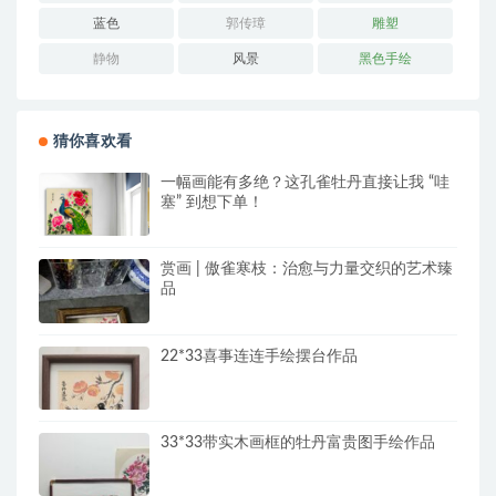
蓝色
郭传璋
雕塑
静物
风景
黑色手绘
猜你喜欢看
一幅画能有多绝？这孔雀牡丹直接让我 “哇
塞” 到想下单！
赏画 | 傲雀寒枝：治愈与力量交织的艺术臻
品
22*33喜事连连手绘摆台作品
33*33带实木画框的牡丹富贵图手绘作品