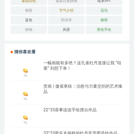
素描排线
素描石膏静物
绘本PPT
聊斋
节气介绍
花鸟
蓝色
郭传璋
雕塑
静物
风景
黑色手绘
猜你喜欢看
一幅画能有多绝？这孔雀牡丹直接让我 “哇
塞” 到想下单！
赏画 | 傲雀寒枝：治愈与力量交织的艺术臻
品
22*33喜事连连手绘摆台作品
33*33带实木画框的牡丹富贵图手绘作品