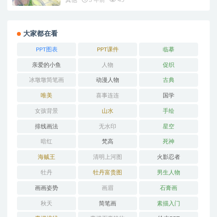
大家都在看
PPT图表
PPT课件
临摹
亲爱的小鱼
人物
促织
冰墩墩简笔画
动漫人物
古典
唯美
喜事连连
国学
女孩背景
山水
手绘
排线画法
无水印
星空
暗红
梵高
死神
海贼王
清明上河图
火影忍者
牡丹
牡丹富贵图
男生人物
画画姿势
画眉
石膏画
秋天
简笔画
素描入门