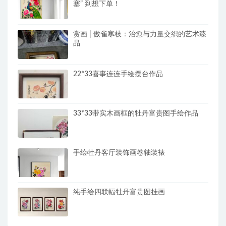
塞” 到想下单！
赏画 | 傲雀寒枝：治愈与力量交织的艺术臻
品
22*33喜事连连手绘摆台作品
33*33带实木画框的牡丹富贵图手绘作品
手绘牡丹客厅装饰画卷轴装裱
纯手绘四联幅牡丹富贵图挂画