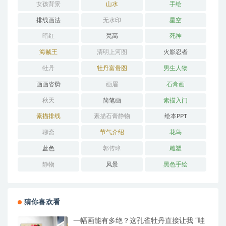
女孩背景
山水
手绘
排线画法
无水印
星空
暗红
梵高
死神
海贼王
清明上河图
火影忍者
牡丹
牡丹富贵图
男生人物
画画姿势
画眉
石膏画
秋天
简笔画
素描入门
素描排线
素描石膏静物
绘本PPT
聊斋
节气介绍
花鸟
蓝色
郭传璋
雕塑
静物
风景
黑色手绘
猜你喜欢看
一幅画能有多绝？这孔雀牡丹直接让我 “哇