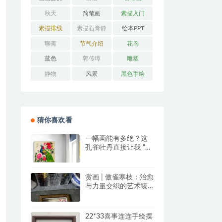
秋天
简笔画
素描入门
素描排线
素描石膏静
绘本PPT
物
聊斋
节气介绍
花鸟
蓝色
郭传璋
雕塑
静物
风景
黑色手绘
猜你喜欢看
一幅画能有多绝？这
孔雀牡丹直接让我 “哇
塞” 到想下单！
赏画 | 傲雀寒枝：治愈
与力量交织的艺术臻
品
22*33喜事连连手绘摆