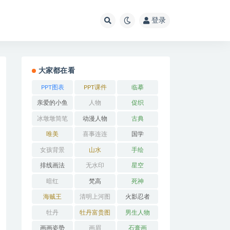
登录
大家都在看
PPT图表
PPT课件
临摹
亲爱的小鱼
人物
促织
冰墩墩简笔
动漫人物
古典
画
唯美
喜事连连
国学
女孩背景
山水
手绘
排线画法
无水印
星空
暗红
梵高
死神
海贼王
清明上河图
火影忍者
牡丹
牡丹富贵图
男生人物
画画姿势
画眉
石膏画