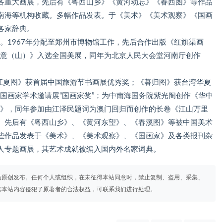
各重大画展，先后有《粤西山乡》《黄河动忘》《春西图》等作品
南海等机构收藏。多幅作品发表。于《美术》《美术观察》《国画
各家辞典。
展。1967年分配至郑州市博物馆工作，先后合作出版《红旗渠画
诗意（山）》入选全国美展，同年为北京人民大会堂河南厅创作
年《江夏图》获首届中国旅游节书画展优秀奖；《暮归图》获台湾华夏
届国画家学术邀请展“国画家奖”；为中南海国务院紫光阁创作《华中
图》，同年参加由江泽民题词为澳门回归而创作的长卷《江山万里
。先后有《粤西山乡》、《黄河东望》、《春溪图》等被中国美术
些作品发表于《美术》、《美术观察》、《国画家》及各类报刊杂
人专题画展，其艺术成就被编入国内外名家词典。
站原创发布。任何个人或组织，在未征得本站同意时，禁止复制、盗用、采集、
若本站内容侵犯了原著者的合法权益，可联系我们进行处理。