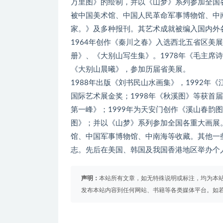
万里图》的绘制，并以《山梦》系列参加全国
被中国美术馆、中国人民革命军事博物馆、中
家。》及多种报刊。其艺术成就被编入国内外
1964年创作《秦川之春》入选西北五省区美
册》、《大别山写生集》。1978年《毛主席
《大别山晨曦》，参加历届省美展。
1988年出版《刘书民山水画集》，1992
国际艺术展金奖；1998年《秋溪图》等获首
第一峰》；1999年为天安门创作《溪山春韵
图》；并以《山梦》系列参加全国各重大画展
馆、中国军事博物馆、中南海等收藏。其他一
志。先后在美国、韩国及我国香港地区举办个
声明：
本站所有文章，如无特殊说明或标注，均为本
发布本站内容到任何网站、书籍等各类媒体平台。如