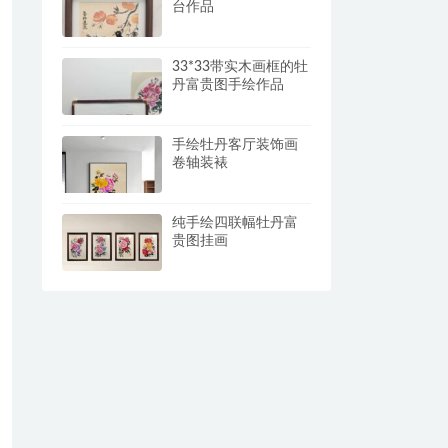
台作品
33*33带实木画框的牡
丹富贵图手绘作品
手绘牡丹客厅装饰画
卷轴装裱
纯手绘四联幅牡丹富
贵图挂画