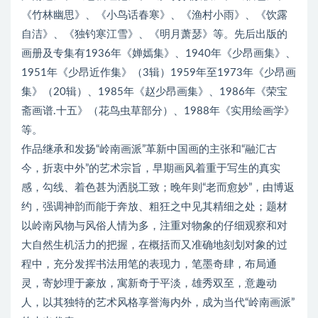
《竹林幽思》、《小鸟话春寒》、《渔村小雨》、《饮露
自洁》、《独钓寒江雪》、《明月萧瑟》等。先后出版的
画册及专集有1936年《婵嫣集》、1940年《少昂画集》、
1951年《少昂近作集》（3辑）1959年至1973年《少昂画
集》（20辑）、1985年《赵少昂画集》、1986年《荣宝
斋画谱.十五》（花鸟虫草部分）、1988年《实用绘画学》
等。
作品继承和发扬“岭南画派”革新中国画的主张和“融汇古
今，折衷中外”的艺术宗旨，早期画风着重于写生的真实
感，勾线、着色甚为洒脱工致；晚年则“老而愈妙”，由博返
约，强调神韵而能于奔放、粗狂之中见其精细之处；题材
以岭南风物与风俗人情为多，注重对物象的仔细观察和对
大自然生机活力的把握，在概括而又准确地刻划对象的过
程中，充分发挥书法用笔的表现力，笔墨奇肆，布局通
灵，寄妙理于豪放，寓新奇于平淡，雄秀双至，意趣动
人，以其独特的艺术风格享誉海内外，成为当代“岭南画派”