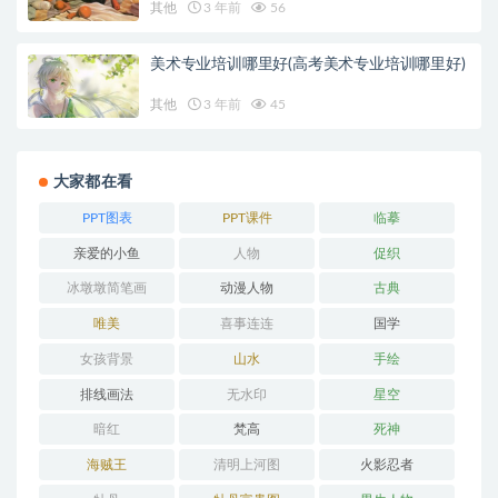
其他
3 年前
56
美术专业培训哪里好(高考美术专业培训哪里好)
其他
3 年前
45
大家都在看
PPT图表
PPT课件
临摹
亲爱的小鱼
人物
促织
冰墩墩简笔画
动漫人物
古典
唯美
喜事连连
国学
女孩背景
山水
手绘
排线画法
无水印
星空
暗红
梵高
死神
海贼王
清明上河图
火影忍者