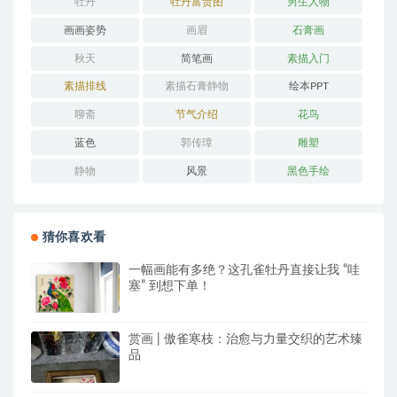
牡丹
牡丹富贵图
男生人物
画画姿势
画眉
石膏画
秋天
简笔画
素描入门
素描排线
素描石膏静物
绘本PPT
聊斋
节气介绍
花鸟
蓝色
郭传璋
雕塑
静物
风景
黑色手绘
猜你喜欢看
一幅画能有多绝？这孔雀牡丹直接让我 “哇
塞” 到想下单！
赏画 | 傲雀寒枝：治愈与力量交织的艺术臻
品