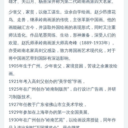
雄才、关山月、杨善深并称为第二代岭南画派四大名家。
少丧父，家贫，以做工谋生。业余自学绘画。赵少昂擅花
鸟、走兽，继承岭南画派的传统，主张革新中国画。他的
画能融汇古今，并汲取外国绘画的表现形式，同时又注重
师法造化。作品笔墨简练、生动，形神兼备，深受人们的
欢迎。赵氏师承岭南画派大师高奇峰（1889-1933年）。
亦受岭南名家高剑父感染，致力将国画艺术现代化，对于
将中国画艺带到国际有深远影响。
1905年生于广州。少年丧父，家境贫困，苦读之余兼攻绘
画。
1921年考入高剑父创办的“美学馆”学画，
1925年在广州创办“岭南制版所”，自行设计广告画，并研
习制版技术。
1927年任教于广东省佛山市立美术学校，
1929年参加在上海举办的第一次全国美展。
1930年在广州创办“岭南艺苑”，以绘画设席授徒，同年作
品入选比利时“万国博览会”，获金牌奖。