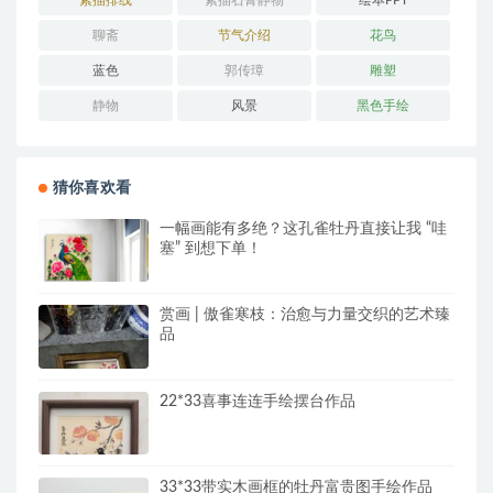
素描排线
素描石膏静物
绘本PPT
聊斋
节气介绍
花鸟
蓝色
郭传璋
雕塑
静物
风景
黑色手绘
猜你喜欢看
一幅画能有多绝？这孔雀牡丹直接让我 “哇
塞” 到想下单！
赏画 | 傲雀寒枝：治愈与力量交织的艺术臻
品
22*33喜事连连手绘摆台作品
33*33带实木画框的牡丹富贵图手绘作品