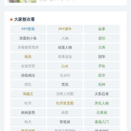
大家都在看
PPT图表
PPT课件
临摹
亲爱的小鱼
人物
促织
冰墩墩简笔画
动漫人物
古典
唯美
喜事连连
国学
女孩背景
山水
手绘
排线画法
无水印
星空
暗红
梵高
死神
海贼王
清明上河图
火影忍者
牡丹
牡丹富贵图
男生人物
画画姿势
画眉
石膏画
秋天
简笔画
素描入门