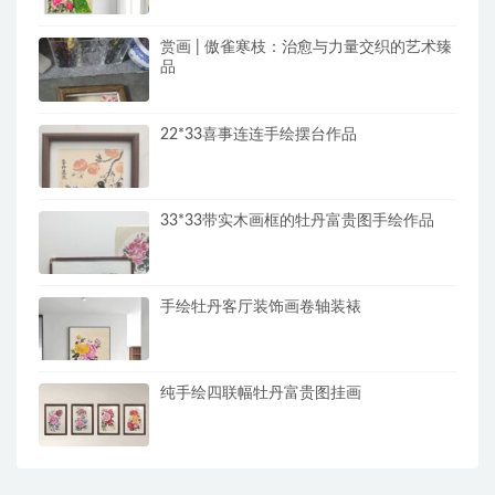
赏画 | 傲雀寒枝：治愈与力量交织的艺术臻
品
22*33喜事连连手绘摆台作品
33*33带实木画框的牡丹富贵图手绘作品
手绘牡丹客厅装饰画卷轴装裱
纯手绘四联幅牡丹富贵图挂画