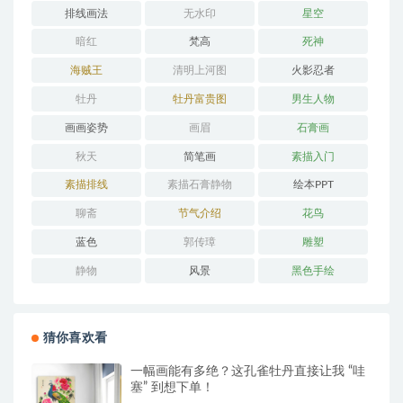
排线画法
无水印
星空
暗红
梵高
死神
海贼王
清明上河图
火影忍者
牡丹
牡丹富贵图
男生人物
画画姿势
画眉
石膏画
秋天
简笔画
素描入门
素描排线
素描石膏静物
绘本PPT
聊斋
节气介绍
花鸟
蓝色
郭传璋
雕塑
静物
风景
黑色手绘
猜你喜欢看
一幅画能有多绝？这孔雀牡丹直接让我 “哇
塞” 到想下单！