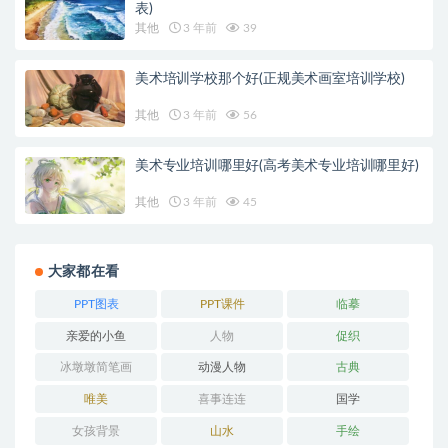
表)
其他
3 年前
39
美术培训学校那个好(正规美术画室培训学校)
其他
3 年前
56
美术专业培训哪里好(高考美术专业培训哪里好)
其他
3 年前
45
大家都在看
PPT图表
PPT课件
临摹
亲爱的小鱼
人物
促织
冰墩墩简笔画
动漫人物
古典
唯美
喜事连连
国学
女孩背景
山水
手绘