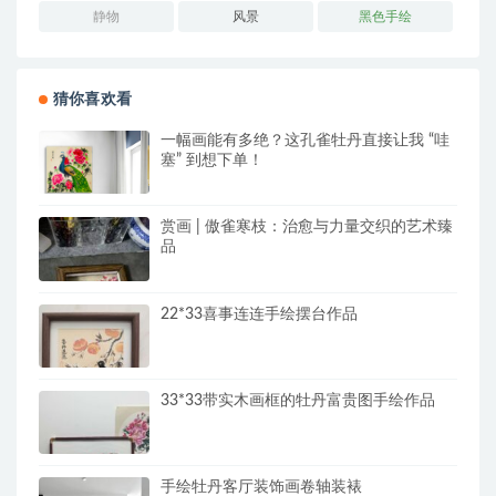
静物
风景
黑色手绘
猜你喜欢看
一幅画能有多绝？这孔雀牡丹直接让我 “哇
塞” 到想下单！
赏画 | 傲雀寒枝：治愈与力量交织的艺术臻
品
22*33喜事连连手绘摆台作品
33*33带实木画框的牡丹富贵图手绘作品
手绘牡丹客厅装饰画卷轴装裱