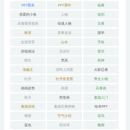
PPT图表
PPT课件
临摹
亲爱的小鱼
人物
促织
冰墩墩简笔画
动漫人物
古典
唯美
喜事连连
国学
女孩背景
山水
手绘
排线画法
无水印
星空
暗红
梵高
死神
海贼王
清明上河图
火影忍者
牡丹
牡丹富贵图
男生人物
画画姿势
画眉
石膏画
秋天
简笔画
素描入门
素描排线
素描石膏静物
绘本PPT
聊斋
节气介绍
花鸟
蓝色
郭传璋
雕塑