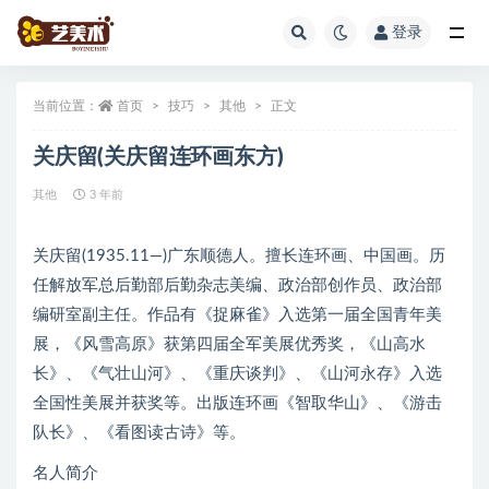
登录
全部
当前位置：
首页
技巧
其他
正文
关庆留(关庆留连环画东方)
其他
3 年前
关庆留(1935.11—)广东顺德人。擅长连环画、中国画。历
任解放军总后勤部后勤杂志美编、政治部创作员、政治部
编研室副主任。作品有《捉麻雀》入选第一届全国青年美
展，《风雪高原》获第四届全军美展优秀奖，《山高水
长》、《气壮山河》、《重庆谈判》、《山河永存》入选
全国性美展并获奖等。出版连环画《智取华山》、《游击
队长》、《看图读古诗》等。
名人简介