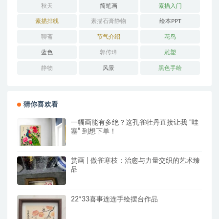
秋天
简笔画
素描入门
素描排线
素描石膏静物
绘本PPT
聊斋
节气介绍
花鸟
蓝色
郭传璋
雕塑
静物
风景
黑色手绘
猜你喜欢看
一幅画能有多绝？这孔雀牡丹直接让我 “哇
塞” 到想下单！
赏画 | 傲雀寒枝：治愈与力量交织的艺术臻
品
22*33喜事连连手绘摆台作品