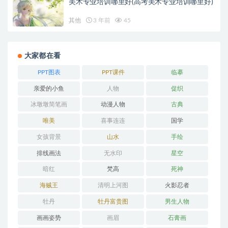
美术专业培训哪里好(高考美术专业培训哪里好)
其他
3 年前
45
大家都在看
PPT图表
PPT课件
临摹
亲爱的小鱼
人物
促织
冰墩墩简笔画
动漫人物
古典
唯美
喜事连连
国学
女孩背景
山水
手绘
排线画法
无水印
星空
暗红
梵高
死神
海贼王
清明上河图
火影忍者
牡丹
牡丹富贵图
男生人物
画画姿势
画眉
石膏画