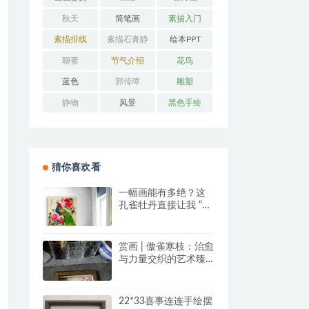
秋天
简笔画
素描入门
素描排线
素描石膏静
绘本PPT
物
聊斋
节气介绍
花鸟
蓝色
郭传璋
雕塑
静物
风景
黑色手绘
猜你喜欢看
一幅画能有多绝？这
孔雀牡丹直接让我 “哇
塞” 到想下单！
赏画 | 傲雀寒枝：治愈
与力量交织的艺术臻
品
22*33喜事连连手绘摆