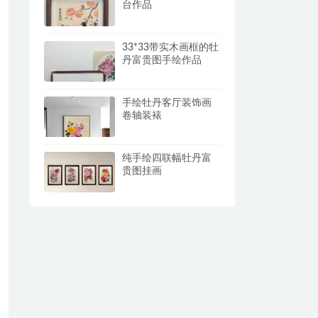
台作品
33*33带实木画框的牡
丹富贵图手绘作品
手绘牡丹客厅装饰画
卷轴装裱
纯手绘四联幅牡丹富
贵图挂画