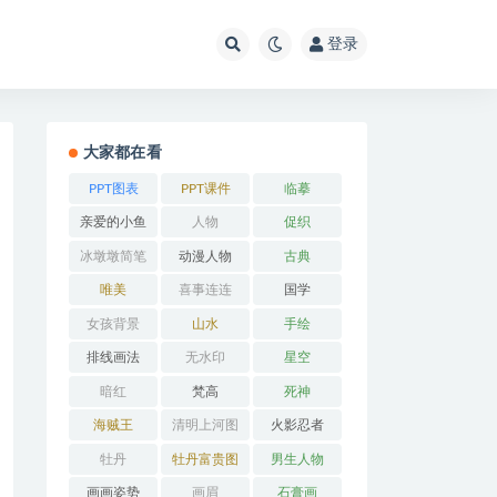
登录
大家都在看
PPT图表
PPT课件
临摹
亲爱的小鱼
人物
促织
冰墩墩简笔
动漫人物
古典
画
唯美
喜事连连
国学
女孩背景
山水
手绘
排线画法
无水印
星空
暗红
梵高
死神
海贼王
清明上河图
火影忍者
牡丹
牡丹富贵图
男生人物
画画姿势
画眉
石膏画