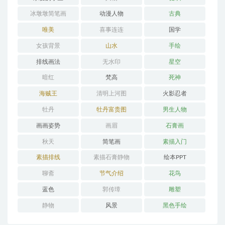
冰墩墩简笔画
动漫人物
古典
唯美
喜事连连
国学
女孩背景
山水
手绘
排线画法
无水印
星空
暗红
梵高
死神
海贼王
清明上河图
火影忍者
牡丹
牡丹富贵图
男生人物
画画姿势
画眉
石膏画
秋天
简笔画
素描入门
素描排线
素描石膏静物
绘本PPT
聊斋
节气介绍
花鸟
蓝色
郭传璋
雕塑
静物
风景
黑色手绘