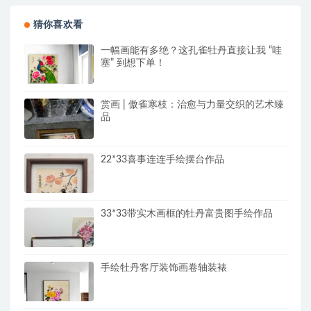
猜你喜欢看
一幅画能有多绝？这孔雀牡丹直接让我 “哇
塞” 到想下单！
赏画 | 傲雀寒枝：治愈与力量交织的艺术臻
品
22*33喜事连连手绘摆台作品
33*33带实木画框的牡丹富贵图手绘作品
手绘牡丹客厅装饰画卷轴装裱