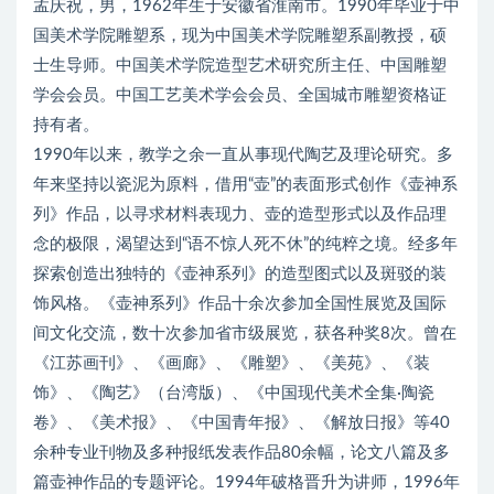
孟庆祝，男，1962年生于安徽省淮南市。1990年毕业于中
国美术学院雕塑系，现为中国美术学院雕塑系副教授，硕
士生导师。中国美术学院造型艺术研究所主任、中国雕塑
学会会员。中国工艺美术学会会员、全国城市雕塑资格证
持有者。
1990年以来，教学之余一直从事现代陶艺及理论研究。多
年来坚持以瓷泥为原料，借用“壶”的表面形式创作《壶神系
列》作品，以寻求材料表现力、壶的造型形式以及作品理
念的极限，渴望达到“语不惊人死不休”的纯粹之境。经多年
探索创造出独特的《壶神系列》的造型图式以及斑驳的装
饰风格。《壶神系列》作品十余次参加全国性展览及国际
间文化交流，数十次参加省市级展览，获各种奖8次。曾在
《江苏画刊》、《画廊》、《雕塑》、《美苑》、《装
饰》、《陶艺》（台湾版）、《中国现代美术全集·陶瓷
卷》、《美术报》、《中国青年报》、《解放日报》等40
余种专业刊物及多种报纸发表作品80余幅，论文八篇及多
篇壶神作品的专题评论。1994年破格晋升为讲师，1996年