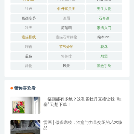
牡丹
牡丹富贵图
男生人物
画画姿势
画眉
石膏画
秋天
简笔画
素描入门
素描排线
素描石膏静物
绘本PPT
聊斋
节气介绍
花鸟
蓝色
郭传璋
雕塑
静物
风景
黑色手绘
猜你喜欢看
一幅画能有多绝？这孔雀牡丹直接让我 “哇
塞” 到想下单！
赏画 | 傲雀寒枝：治愈与力量交织的艺术臻
品