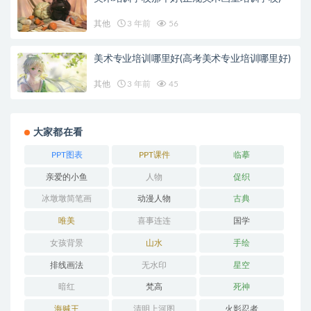
其他
3 年前
56
美术专业培训哪里好(高考美术专业培训哪里好)
其他
3 年前
45
大家都在看
PPT图表
PPT课件
临摹
亲爱的小鱼
人物
促织
冰墩墩简笔画
动漫人物
古典
唯美
喜事连连
国学
女孩背景
山水
手绘
排线画法
无水印
星空
暗红
梵高
死神
海贼王
清明上河图
火影忍者