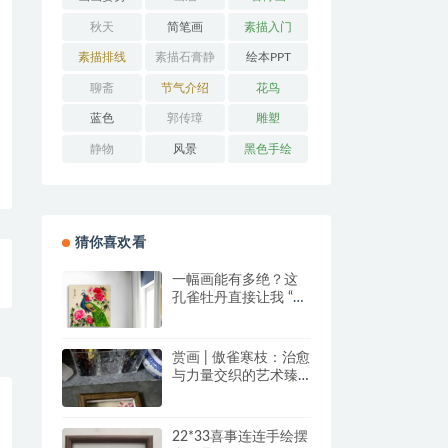
秋天
简笔画
素描入门
素描排线
素描石膏静
绘本PPT
物
聊斋
节气介绍
花鸟
蓝色
郭传璋
雕塑
静物
风景
黑色手绘
猜你喜欢看
一幅画能有多绝？这
孔雀牡丹直接让我 “哇
塞” 到想下单！
赏画 | 傲雀寒枝：治愈
与力量交织的艺术臻
品
22*33喜事连连手绘摆