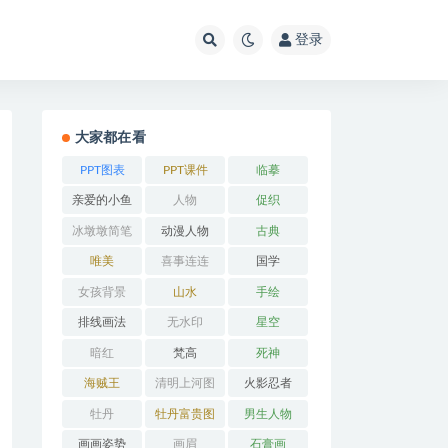
登录
大家都在看
PPT图表
PPT课件
临摹
亲爱的小鱼
人物
促织
冰墩墩简笔
动漫人物
古典
画
唯美
喜事连连
国学
女孩背景
山水
手绘
排线画法
无水印
星空
暗红
梵高
死神
海贼王
清明上河图
火影忍者
牡丹
牡丹富贵图
男生人物
画画姿势
画眉
石膏画