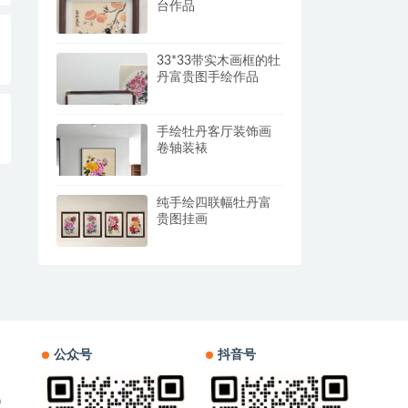
台作品
33*33带实木画框的牡
丹富贵图手绘作品
手绘牡丹客厅装饰画
卷轴装裱
纯手绘四联幅牡丹富
贵图挂画
公众号
抖音号