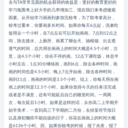
去与TA常常见面的机会获得的收益是：更好的教育更好的
学习氛围考上好大学的几率增加三、现在我们来考虑微观
因素。从开始学习画画到参加完校考，为了联考拿高分，
校考过重本，你要画多长时间。如果你每天6点起，洗漱吃
饭用去一个小时，在7点左右可以开始画画。7点到12点之
间，除去接水、上厕所、画累了聊会天、抽根烟、出去透
透气的时间，总共用在画画上的时间大概是4.5个小时，注
意，这4.5个小时，你在不停的画。12点下课吃饭，休息半
小时左右，1点30分继续画，画到6点，除去各种时间，画
画的时间也是4.5小时。晚上7点开始画，除去各种时间，
画到11点，画画的时间是3.5个小时。综上，你每天用在画
画上的时间是12.5个小时。如果你觉得今天的任务没完成
或者是不满意，还有可能延后自己的睡觉时间。一周两
次，每次延后1小时。如果是这样的话，从你高二上学期开
始学美术，一直到高三下学期的二月份，去掉某些节假日
以及身犯懒癌不能自拔的日子，你花在画画上的时间大概
是6136个小时。四、如果你校考的时候，报了央美，报了