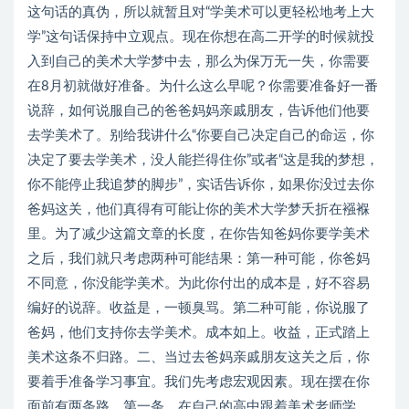
这句话的真伪，所以就暂且对“学美术可以更轻松地考上大
学”这句话保持中立观点。现在你想在高二开学的时候就投
入到自己的美术大学梦中去，那么为保万无一失，你需要
在8月初就做好准备。为什么这么早呢？你需要准备好一番
说辞，如何说服自己的爸爸妈妈亲戚朋友，告诉他们他要
去学美术了。别给我讲什么“你要自己决定自己的命运，你
决定了要去学美术，没人能拦得住你”或者“这是我的梦想，
你不能停止我追梦的脚步”，实话告诉你，如果你没过去你
爸妈这关，他们真得有可能让你的美术大学梦夭折在襁褓
里。为了减少这篇文章的长度，在你告知爸妈你要学美术
之后，我们就只考虑两种可能结果：第一种可能，你爸妈
不同意，你没能学美术。为此你付出的成本是，好不容易
编好的说辞。收益是，一顿臭骂。第二种可能，你说服了
爸妈，他们支持你去学美术。成本如上。收益，正式踏上
美术这条不归路。二、当过去爸妈亲戚朋友这关之后，你
要着手准备学习事宜。我们先考虑宏观因素。现在摆在你
面前有两条路，第一条，在自己的高中跟着美术老师学