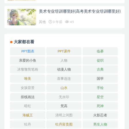
美术专业培训哪里好(高考美术专业培训哪里好)
其他
3 年前
45
大家都在看
PPT图表
PPT课件
临摹
亲爱的小鱼
人物
促织
冰墩墩简笔画
动漫人物
古典
唯美
喜事连连
国学
女孩背景
山水
手绘
排线画法
无水印
星空
暗红
梵高
死神
海贼王
清明上河图
火影忍者
牡丹
牡丹富贵图
男生人物