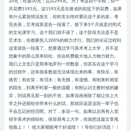
20元；吃饭30元；总共294元。为了考这四个学校，你一
共花费1593元。这1593元是在最省的前提下的花费，如果
有什么紧急情况发生，你的支出绝对要比这个多的多。考
完央美，艺考就算是告一段落了。接下来3个月就是封闭式
的文化课学习。这个我们就不谈了，这个阶段无论是不是
艺术生，你都要投入200%的精力才行。我们的论证过程到
这里就告一段落了。想要通过学习美术考上大学，并不是
想象中的那么简单轻松。你会耗费极大地人力物力财力。
我们上文也只是简单地罗列一些数据，但其实在这个学习
的过程中，还有很多数据无法体现出来的事。有快乐，有
痛苦；有欢笑，有泪水；有无憾，有遗憾。有刚来时画室
的陌生，到离开时家一般的温暖；有刚认识主教时候的嫌
弃，到说再见那一刻的不舍。如果说画画除了能让你上大
学之外还能给你带来什么的话。那就应该是这段一辈子也
不会忘记的经历吧。对了，多说一句。如果以后再有人觉
得学美术的很轻松，很容易考上大学，你就把这篇文章甩
他脸上！！ 祝大家都能考个好成绩！！等你们好消息！！