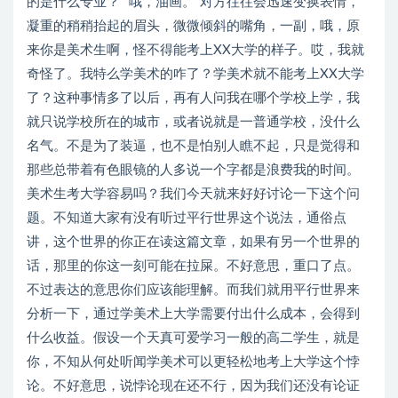
的是什么专业？”“哦，油画。”对方往往会迅速变换表情，
凝重的稍稍抬起的眉头，微微倾斜的嘴角，一副，哦，原
来你是美术生啊，怪不得能考上XX大学的样子。哎，我就
奇怪了。我特么学美术的咋了？学美术就不能考上XX大学
了？这种事情多了以后，再有人问我在哪个学校上学，我
就只说学校所在的城市，或者说就是一普通学校，没什么
名气。不是为了装逼，也不是怕别人瞧不起，只是觉得和
那些总带着有色眼镜的人多说一个字都是浪费我的时间。
美术生考大学容易吗？我们今天就来好好讨论一下这个问
题。不知道大家有没有听过平行世界这个说法，通俗点
讲，这个世界的你正在读这篇文章，如果有另一个世界的
话，那里的你这一刻可能在拉屎。不好意思，重口了点。
不过表达的意思你们应该能理解。而我们就用平行世界来
分析一下，通过学美术上大学需要付出什么成本，会得到
什么收益。假设一个天真可爱学习一般的高二学生，就是
你，不知从何处听闻学美术可以更轻松地考上大学这个悖
论。不好意思，说悖论现在还不行，因为我们还没有论证