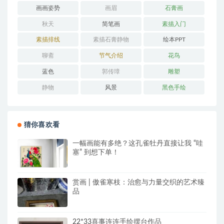
画画姿势
画眉
石膏画
秋天
简笔画
素描入门
素描排线
素描石膏静物
绘本PPT
聊斋
节气介绍
花鸟
蓝色
郭传璋
雕塑
静物
风景
黑色手绘
猜你喜欢看
一幅画能有多绝？这孔雀牡丹直接让我 “哇
塞” 到想下单！
赏画 | 傲雀寒枝：治愈与力量交织的艺术臻
品
22*33喜事连连手绘摆台作品