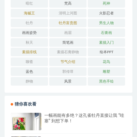
暗红
梵高
死神
海贼王
清明上河图
火影忍者
牡丹
牡丹富贵图
男生人物
画画姿势
画眉
石膏画
秋天
简笔画
素描入门
素描排线
素描石膏静物
绘本PPT
聊斋
节气介绍
花鸟
蓝色
郭传璋
雕塑
静物
风景
黑色手绘
猜你喜欢看
一幅画能有多绝？这孔雀牡丹直接让我 “哇
塞” 到想下单！