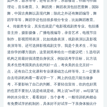
如声乐，器乐等等，还有音乐学，乐器修造，作曲与作曲
理论，音乐教育。3、舞蹈类：舞蹈表演包括芭蕾舞，国际
舞，中国古典舞以及现代舞；除此之外还有舞蹈编导，舞
蹈学等等，舞蹈学还包括很多细分专业，比如舞蹈教育。
4、传媒类专业，其实也就是广电影视戏剧类专业。包括播
音主持，摄影摄像，广播电视编导，录音艺术，电视节目
制作，影视照明表演，比如戏曲表演，戏剧表演以及影视
表演等等。还可选择影视戏剧文学。我是个美术生，不知
道你学的哪方面的，这里就简单给出一些建议吧：1.选培训
机构之前最好搞清楚自身状况，例如说考学目标，比方说
美术生想考国美的去杭州好一点，考央美的去北京好一
点，还有自己文化课和专业课基础怎么样等等。2.一定要亲
自去培训机构看一看试学一下，网上的信息只能当做参
考，不要影响了自己的判断。不要轻信宣传，吹的也好黑
的也罢不要别人说是啥就是啥。网上说“xx不好，xx垃圾”这
种的水分很大，看看就好，当个参考，一般培训机构都会
有免费试学的机制的，具体好不好试学一下亲身体验比什