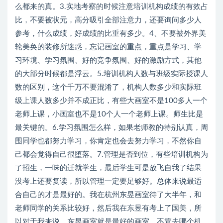
么都来的真。3.实地考察的时候注意培训机构成绩的有效占
比，不要被状元，高分吸引全部注意力，还要询问多少人
参考，什么成绩，好成绩的比重有多少。4、不要被外界美
轮美奂的装修所迷惑，忘记画室的重点，重点是学习、学
习环境、学习氛围、好的竞争氛围、好的激励方式，其他
的大部分时候都是浮云。5.培训机构人数与班级实际授课人
数的区别，这个千万不要混淆了，机构人数多少和实际班
级上课人数多少并不成正比，有些大画室不是100多人一个
老师上课，小画室也不是10个人一个老师上课。师生比是
最关键的。6.学习氛围怎么样，如果老师教的特别认真，周
围同学也都努力学习，你肯定也会去努力学习，不然你自
己都会觉得自己很堕落。7.管理是否到位，有些培训机构为
了招生，一味的迁就学生，最后学生可是放飞自我了结果
没考上还要复读，所以管理一定要足够好。总体来说最适
合自己的才是最好的。我在杭州东昱画室待了大半年，和
老师同学的关系比较好，然后我在东昱有考上了国美，所
以对于我来说，东昱画室就是最好的画室。不管去哪个机