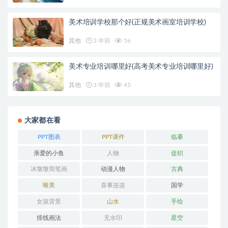
美术培训学校那个好(正规美术画室培训学校)
其他
3 年前
56
美术专业培训哪里好(高考美术专业培训哪里好)
其他
3 年前
45
大家都在看
PPT图表
PPT课件
临摹
亲爱的小鱼
人物
促织
冰墩墩简笔画
动漫人物
古典
唯美
喜事连连
国学
女孩背景
山水
手绘
排线画法
无水印
星空