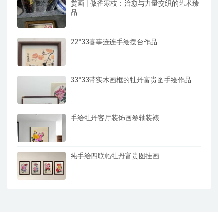
赏画 | 傲雀寒枝：治愈与力量交织的艺术臻
品
22*33喜事连连手绘摆台作品
33*33带实木画框的牡丹富贵图手绘作品
手绘牡丹客厅装饰画卷轴装裱
纯手绘四联幅牡丹富贵图挂画