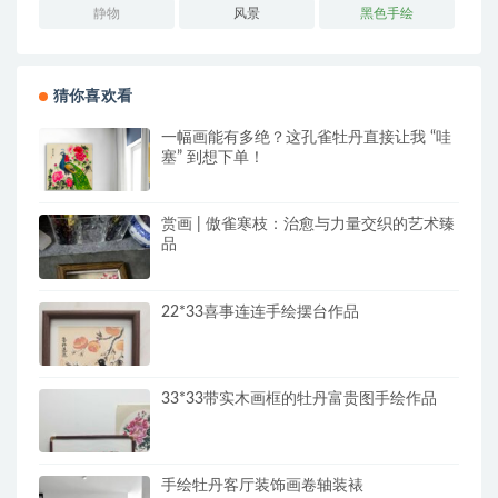
静物
风景
黑色手绘
猜你喜欢看
一幅画能有多绝？这孔雀牡丹直接让我 “哇
塞” 到想下单！
赏画 | 傲雀寒枝：治愈与力量交织的艺术臻
品
22*33喜事连连手绘摆台作品
33*33带实木画框的牡丹富贵图手绘作品
手绘牡丹客厅装饰画卷轴装裱