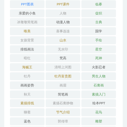
PPT图表
PPT课件
临摹
亲爱的小鱼
人物
促织
冰墩墩简笔画
动漫人物
古典
唯美
喜事连连
国学
女孩背景
山水
手绘
排线画法
无水印
星空
暗红
梵高
死神
海贼王
清明上河图
火影忍者
牡丹
牡丹富贵图
男生人物
画画姿势
画眉
石膏画
秋天
简笔画
素描入门
素描排线
素描石膏静物
绘本PPT
聊斋
节气介绍
花鸟
蓝色
郭传璋
雕塑