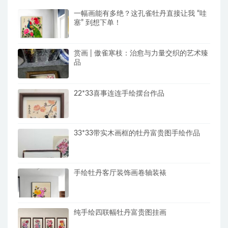
一幅画能有多绝？这孔雀牡丹直接让我 “哇
塞” 到想下单！
赏画 | 傲雀寒枝：治愈与力量交织的艺术臻
品
22*33喜事连连手绘摆台作品
33*33带实木画框的牡丹富贵图手绘作品
手绘牡丹客厅装饰画卷轴装裱
纯手绘四联幅牡丹富贵图挂画