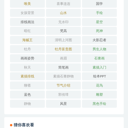
唯美
喜事连连
国学
女孩背景
山水
手绘
排线画法
无水印
星空
暗红
梵高
死神
海贼王
清明上河图
火影忍者
牡丹
牡丹富贵图
男生人物
画画姿势
画眉
石膏画
秋天
简笔画
素描入门
素描排线
素描石膏静物
绘本PPT
聊斋
节气介绍
花鸟
蓝色
郭传璋
雕塑
静物
风景
黑色手绘
猜你喜欢看