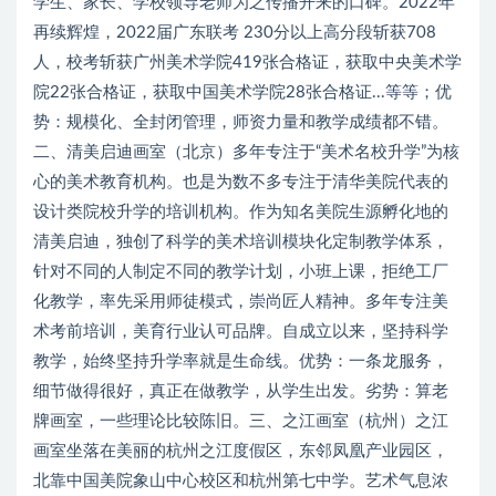
学生、家长、学校领导老师为之传播开来的口碑。2022年
再续辉煌，2022届广东联考 230分以上高分段斩获708
人，校考斩获广州美术学院419张合格证，获取中央美术学
院22张合格证，获取中国美术学院28张合格证...等等；优
势：规模化、全封闭管理，师资力量和教学成绩都不错。
二、清美启迪画室（北京）多年专注于“美术名校升学”为核
心的美术教育机构。也是为数不多专注于清华美院代表的
设计类院校升学的培训机构。作为知名美院生源孵化地的
清美启迪，独创了科学的美术培训模块化定制教学体系，
针对不同的人制定不同的教学计划，小班上课，拒绝工厂
化教学，率先采用师徒模式，崇尚匠人精神。多年专注美
术考前培训，美育行业认可品牌。自成立以来，坚持科学
教学，始终坚持升学率就是生命线。优势：一条龙服务，
细节做得很好，真正在做教学，从学生出发。劣势：算老
牌画室，一些理论比较陈旧。三、之江画室（杭州）之江
画室坐落在美丽的杭州之江度假区，东邻凤凰产业园区，
北靠中国美院象山中心校区和杭州第七中学。艺术气息浓