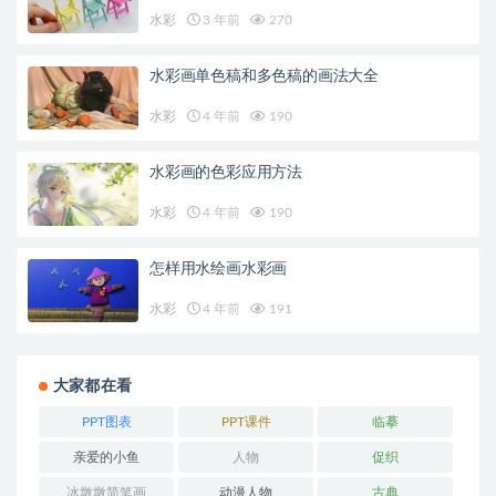
水彩
3 年前
270
水彩画单色稿和多色稿的画法大全
水彩
4 年前
190
水彩画的色彩应用方法
水彩
4 年前
190
怎样用水绘画水彩画
水彩
4 年前
191
大家都在看
PPT图表
PPT课件
临摹
亲爱的小鱼
人物
促织
冰墩墩简笔画
动漫人物
古典