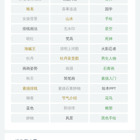
唯美
喜事连连
国学
女孩背景
山水
手绘
排线画法
无水印
星空
暗红
梵高
死神
海贼王
清明上河图
火影忍者
牡丹
牡丹富贵图
男生人物
画画姿势
画眉
石膏画
秋天
简笔画
素描入门
素描排线
素描石膏静物
绘本PPT
聊斋
节气介绍
花鸟
蓝色
郭传璋
雕塑
静物
风景
黑色手绘