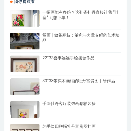
猜你喜欢看
一幅画能有多绝？这孔雀牡丹直接让我 “哇
塞” 到想下单！
赏画 | 傲雀寒枝：治愈与力量交织的艺术臻
品
22*33喜事连连手绘摆台作品
33*33带实木画框的牡丹富贵图手绘作品
手绘牡丹客厅装饰画卷轴装裱
纯手绘四联幅牡丹富贵图挂画