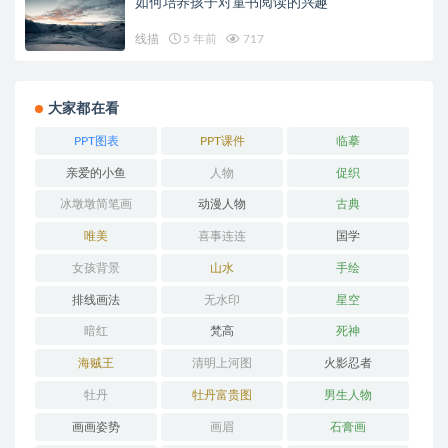
如何培养孩子对童书阅读的兴趣
线描
5 年前
717
大家都在看
PPT图表
PPT课件
临摹
亲爱的小鱼
人物
促织
冰墩墩简笔画
动漫人物
古典
唯美
喜事连连
国学
女孩背景
山水
手绘
排线画法
无水印
星空
暗红
梵高
死神
海贼王
清明上河图
火影忍者
牡丹
牡丹富贵图
男生人物
画画姿势
画眉
石膏画