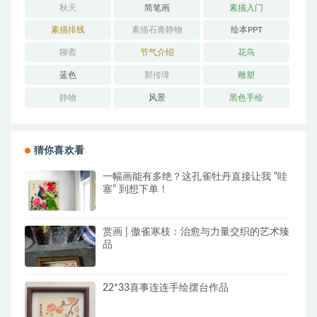
秋天
简笔画
素描入门
素描排线
素描石膏静物
绘本PPT
聊斋
节气介绍
花鸟
蓝色
郭传璋
雕塑
静物
风景
黑色手绘
猜你喜欢看
一幅画能有多绝？这孔雀牡丹直接让我 “哇
塞” 到想下单！
赏画 | 傲雀寒枝：治愈与力量交织的艺术臻
品
22*33喜事连连手绘摆台作品