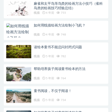
麻雀和太平鸟等鸟类的绘画方法小技巧（雀科
鸟类的绘画技巧经验总结）
线描
4 年前
755
如何用线描绘画方法绘制小飞机？
线描
4 年前
748
读绘本童书不能总问封闭式问题
线描
5 年前
782
帮助培养孩子阅读童书绘本的方法
线描
5 年前
764
童书阅读，不仅于阅读！
线描
5 年前
734