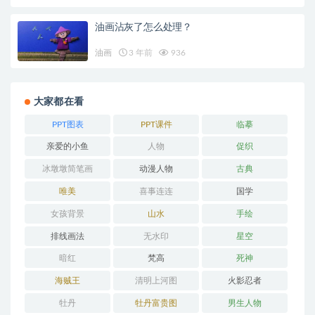
油画沾灰了怎么处理？
油画
3 年前
936
大家都在看
PPT图表
PPT课件
临摹
亲爱的小鱼
人物
促织
冰墩墩简笔画
动漫人物
古典
唯美
喜事连连
国学
女孩背景
山水
手绘
排线画法
无水印
星空
暗红
梵高
死神
海贼王
清明上河图
火影忍者
牡丹
牡丹富贵图
男生人物