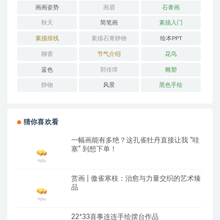
画画姿势
画眉
石膏画
秋天
简笔画
素描入门
素描排线
素描石膏静物
绘本PPT
聊斋
节气介绍
花鸟
蓝色
郭传璋
雕塑
静物
风景
黑色手绘
猜你喜欢看
一幅画能有多绝？这孔雀牡丹直接让我 “哇
塞” 到想下单！
赏画 | 傲雀寒枝：治愈与力量交织的艺术臻
品
22*33喜事连连手绘摆台作品