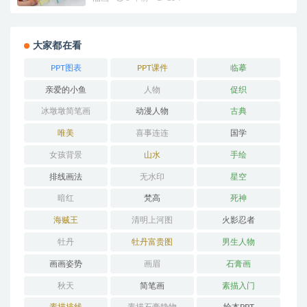
大家都在看
PPT图表
PPT课件
临摹
亲爱的小鱼
人物
促织
冰墩墩简笔画
动漫人物
古典
唯美
喜事连连
国学
女孩背景
山水
手绘
排线画法
无水印
星空
暗红
梵高
死神
海贼王
清明上河图
火影忍者
牡丹
牡丹富贵图
男生人物
画画姿势
画眉
石膏画
秋天
简笔画
素描入门