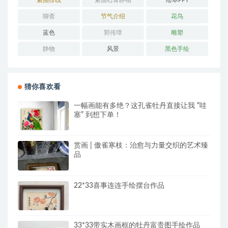
素描排线
素描石膏静物
绘本PPT
聊斋
节气介绍
花鸟
蓝色
郭传璋
雕塑
静物
风景
黑色手绘
猜你喜欢看
一幅画能有多绝？这孔雀牡丹直接让我 “哇
塞” 到想下单！
赏画 | 傲雀寒枝：治愈与力量交织的艺术臻
品
22*33喜事连连手绘摆台作品
33*33带实木画框的牡丹富贵图手绘作品