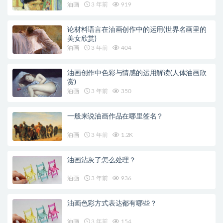
油画
3 年前
919
论材料语言在油画创作中的运用(世界名画里的
美女欣赏)
油画
3 年前
404
油画创作中色彩与情感的运用解读(人体油画欣
赏)
油画
3 年前
350
一般来说油画作品在哪里签名？
油画
3 年前
1.2K
油画沾灰了怎么处理？
油画
3 年前
936
油画色彩方式表达都有哪些？
油画
3 年前
154