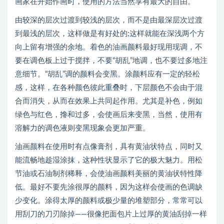
画家在开始作画时，使用的方法当然享有最大的自由。
由较深的层次过渡到较浅的层次，而不是由最深层次过渡
到最浅的层次，这样做是有好处的;这样就能在深浅两个方
向上留有增强的余地。着色的油画颜料最好现用现调，不
要在调色板上过于搅拌，不要“胡乱”地调，也不要过多地注
意细节。“胡乱”调的颜料会变黑。涂颜料应有一定的轻松
感，这样，在各种颜色彼此重叠时，下层颜色不会由于混
合而消失，从而在效果上共同起作用。尤其是补色，例如
绿色与红色，搀和过多，会使画后来变黑，当然，使用有
溶解力的调色液则变黑现象会更加严重。
油画颜料在使用时有点像膏剂，具有黄油状特点，同时又
能流畅地趁湿涂抹，这种性状显示了它的极大魅力。用松
节油或石油制剂稀释，会使油画颜料美丽的黄油状特性降
低。最好不要先涂很厚的颜料，因为这样会使画的色调缺
少变化。涂得太厚的颜料或极少量的堆塑部分，常常可以
用刮刀的刀刃除掉——很像把面包片上过厚的黄油刮掉一样