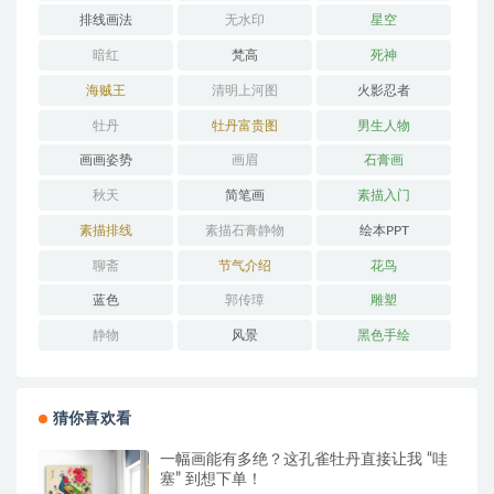
排线画法
无水印
星空
暗红
梵高
死神
海贼王
清明上河图
火影忍者
牡丹
牡丹富贵图
男生人物
画画姿势
画眉
石膏画
秋天
简笔画
素描入门
素描排线
素描石膏静物
绘本PPT
聊斋
节气介绍
花鸟
蓝色
郭传璋
雕塑
静物
风景
黑色手绘
猜你喜欢看
一幅画能有多绝？这孔雀牡丹直接让我 “哇
塞” 到想下单！