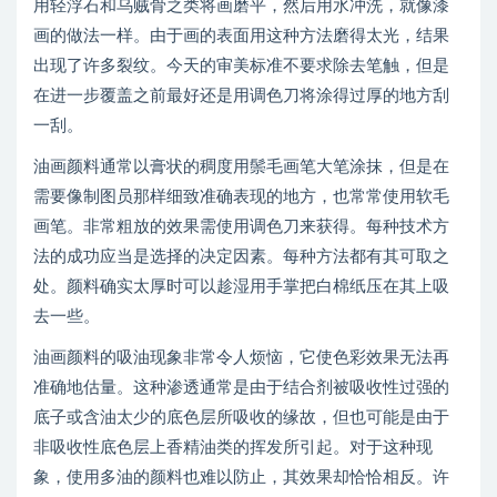
用轻浮石和乌贼骨之类将画磨平，然后用水冲洗，就像漆
画的做法一样。由于画的表面用这种方法磨得太光，结果
出现了许多裂纹。今天的审美标准不要求除去笔触，但是
在进一步覆盖之前最好还是用调色刀将涂得过厚的地方刮
一刮。
油画颜料通常以膏状的稠度用鬃毛画笔大笔涂抹，但是在
需要像制图员那样细致准确表现的地方，也常常使用软毛
画笔。非常粗放的效果需使用调色刀来获得。每种技术方
法的成功应当是选择的决定因素。每种方法都有其可取之
处。颜料确实太厚时可以趁湿用手掌把白棉纸压在其上吸
去一些。
油画颜料的吸油现象非常令人烦恼，它使色彩效果无法再
准确地估量。这种渗透通常是由于结合剂被吸收性过强的
底子或含油太少的底色层所吸收的缘故，但也可能是由于
非吸收性底色层上香精油类的挥发所引起。对于这种现
象，使用多油的颜料也难以防止，其效果却恰恰相反。许