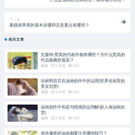
下一篇
素描画苹果的基本步骤和注意要点有哪些？
相关文章
文森特·梵高的代表作都有哪些？为什么梵高的
作品收藏价值高？
油画
3 年前
919
论材料语言在油画创作中的运用(世界名画里的
美女欣赏)
油画
3 年前
403
油画创作中色彩与情感的运用解读(人体油画欣
赏)
油画
3 年前
350
画肖像类的油画都要注意哪些技巧？