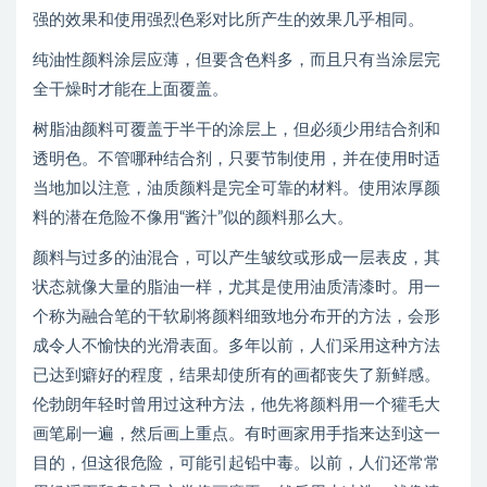
强的效果和使用强烈色彩对比所产生的效果几乎相同。
纯油性颜料涂层应薄，但要含色料多，而且只有当涂层完
全干燥时才能在上面覆盖。
树脂油颜料可覆盖于半干的涂层上，但必须少用结合剂和
透明色。不管哪种结合剂，只要节制使用，并在使用时适
当地加以注意，油质颜料是完全可靠的材料。使用浓厚颜
料的潜在危险不像用“酱汁”似的颜料那么大。
颜料与过多的油混合，可以产生皱纹或形成一层表皮，其
状态就像大量的脂油一样，尤其是使用油质清漆时。用一
个称为融合笔的干软刷将颜料细致地分布开的方法，会形
成令人不愉快的光滑表面。多年以前，人们采用这种方法
已达到癖好的程度，结果却使所有的画都丧失了新鲜感。
伦勃朗年轻时曾用过这种方法，他先将颜料用一个獾毛大
画笔刷一遍，然后画上重点。有时画家用手指来达到这一
目的，但这很危险，可能引起铅中毒。以前，人们还常常