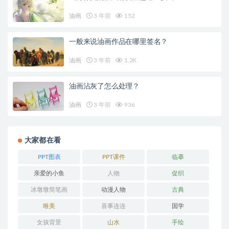
油画
3 年前
152
一般来说油画作品在哪里签名？
油画
3 年前
1.2K
油画沾灰了怎么处理？
油画
3 年前
936
大家都在看
PPT图表
PPT课件
临摹
亲爱的小鱼
人物
促织
冰墩墩简笔画
动漫人物
古典
唯美
喜事连连
国学
女孩背景
山水
手绘