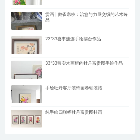
赏画 | 傲雀寒枝：治愈与力量交织的艺术臻
品
22*33喜事连连手绘摆台作品
33*33带实木画框的牡丹富贵图手绘作品
手绘牡丹客厅装饰画卷轴装裱
纯手绘四联幅牡丹富贵图挂画