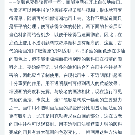
——使颜色变得较模糊一些，而能重新在其上自如地绘画。
常常还可以用手指使轮廓线变得柔和与模糊，形体就可变
得浑厚，随后再将细部清晰地画上去。这样不用塑造而只
是平平的处理，便可获得立体的特性。画下面的各涂层应
当色料多而结合剂少，以便干燥得迅速而彻底。因此，在
底色上使用不透明颜料或浓厚颜料是有顺序的。这里，古
代的绘画准则“肥盖瘦”仍然适用，即把多油的颜色涂在少油
的颜色上，但不能走极端而把特别厚的颜料画在很薄的颜
料之上。要始终牢记，过多的油和结合剂在画中往往是有
害的，因此应当节制使用。在现代画中，不透明颜料起着
十分重要的作用。用不透明颜料可得到诱人的质感效果，
增强画的亮度和光辉。与较老的画法相比，现在流行可见
笔触的画法。事实上，这种笔触是构成一幅画的主要魅力
之一。画中用不透明画法画的那些部分比用透明画法画的
更有吸引力，尤其是用克勒姆尼兹白画的部分，这在古老
的画中往往可以观察到。用不透明画法和遮盖力强的颜料
完成的画具有较大范围的色彩变化，一幅画用这种方法加