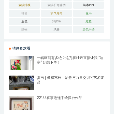
素描排线
素描石膏静物
绘本PPT
聊斋
节气介绍
花鸟
蓝色
郭传璋
雕塑
静物
风景
黑色手绘
猜你喜欢看
一幅画能有多绝？这孔雀牡丹直接让我 “哇
塞” 到想下单！
赏画 | 傲雀寒枝：治愈与力量交织的艺术臻
品
22*33喜事连连手绘摆台作品