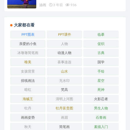
油画
3 年前
936
大家都在看
PPT图表
PPT课件
临摹
亲爱的小鱼
人物
促织
冰墩墩简笔画
动漫人物
古典
唯美
喜事连连
国学
女孩背景
山水
手绘
排线画法
无水印
星空
暗红
梵高
死神
海贼王
清明上河图
火影忍者
牡丹
牡丹富贵图
男生人物
画画姿势
画眉
石膏画
秋天
简笔画
素描入门