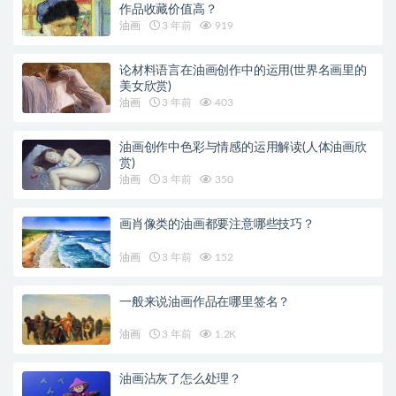
作品收藏价值高？
油画
3 年前
919
论材料语言在油画创作中的运用(世界名画里的
美女欣赏)
油画
3 年前
403
油画创作中色彩与情感的运用解读(人体油画欣
赏)
油画
3 年前
350
画肖像类的油画都要注意哪些技巧？
油画
3 年前
152
一般来说油画作品在哪里签名？
油画
3 年前
1.2K
油画沾灰了怎么处理？