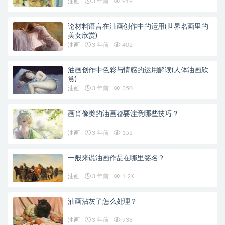
油画
3 年前
919
论材料语言在油画创作中的运用(世界名画里的
美女欣赏)
油画
3 年前
402
油画创作中色彩与情感的运用解读(人体油画欣
赏)
油画
3 年前
350
画肖像类的油画都要注意哪些技巧？
油画
3 年前
152
一般来说油画作品在哪里签名？
油画
3 年前
1.2K
油画沾灰了怎么处理？
油画
3 年前
936