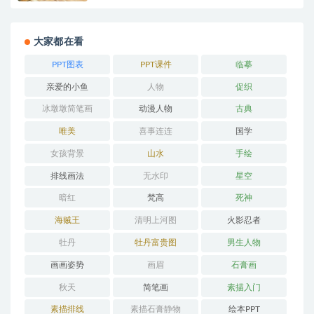
大家都在看
PPT图表
PPT课件
临摹
亲爱的小鱼
人物
促织
冰墩墩简笔画
动漫人物
古典
唯美
喜事连连
国学
女孩背景
山水
手绘
排线画法
无水印
星空
暗红
梵高
死神
海贼王
清明上河图
火影忍者
牡丹
牡丹富贵图
男生人物
画画姿势
画眉
石膏画
秋天
简笔画
素描入门
素描排线
素描石膏静物
绘本PPT