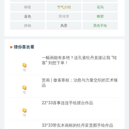
聊斋
节气介绍
花鸟
蓝色
郭传璋
雕塑
静物
风景
黑色手绘
猜你喜欢看
一幅画能有多绝？这孔雀牡丹直接让我 “哇
塞” 到想下单！
赏画 | 傲雀寒枝：治愈与力量交织的艺术臻
品
22*33喜事连连手绘摆台作品
33*33带实木画框的牡丹富贵图手绘作品