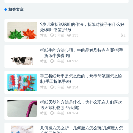
步骤图)
相关文章
9岁儿童折纸枫叶的作法，折纸对孩子有什么好
处(枫叶书签折纸)
粘画
3 年前
133
2
折纸牛的方法步骤，牛的品种及特点有哪些(手
工折纸牛步骤图)
粘画
3 年前
216
手工折纸烤串是怎么做的，烤串简笔画怎么绘
制(手工折纸手表)
粘画
3 年前
134
折纸天鹅的方法是什么，为什么现在人们喜欢
送天鹅礼物(折纸天鹅)
粘画
3 年前
164
几何魔方怎么折，几何魔方怎么玩(几何魔方怎