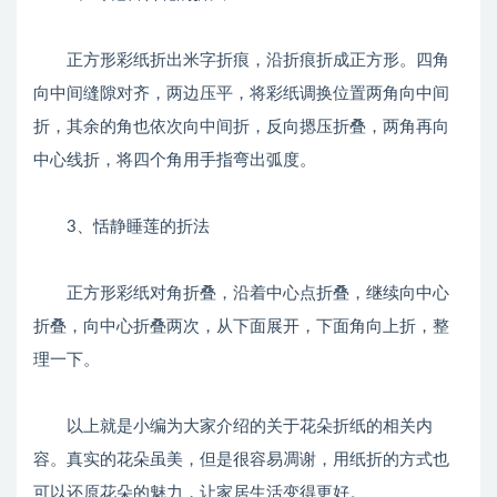
正方形彩纸折出米字折痕，沿折痕折成正方形。四角
向中间缝隙对齐，两边压平，将彩纸调换位置两角向中间
折，其余的角也依次向中间折，反向摁压折叠，两角再向
中心线折，将四个角用手指弯出弧度。
3、恬静睡莲的折法
正方形彩纸对角折叠，沿着中心点折叠，继续向中心
折叠，向中心折叠两次，从下面展开，下面角向上折，整
理一下。
以上就是小编为大家介绍的关于花朵折纸的相关内
容。真实的花朵虽美，但是很容易凋谢，用纸折的方式也
可以还原花朵的魅力，让家居生活变得更好。