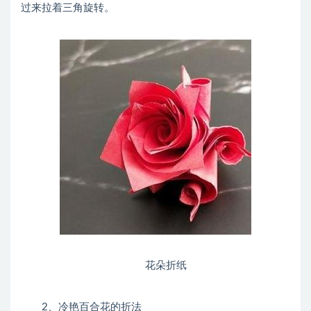
过来拉着三角旋转。
花朵折纸
2、冷艳百合花的折法