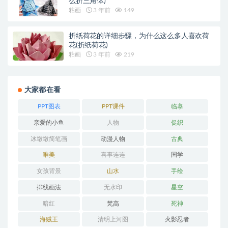
么折三角体)
粘画
3 年前
149
折纸荷花的详细步骤，为什么这么多人喜欢荷
花(折纸荷花)
粘画
3 年前
219
大家都在看
PPT图表
PPT课件
临摹
亲爱的小鱼
人物
促织
冰墩墩简笔画
动漫人物
古典
唯美
喜事连连
国学
女孩背景
山水
手绘
排线画法
无水印
星空
暗红
梵高
死神
海贼王
清明上河图
火影忍者