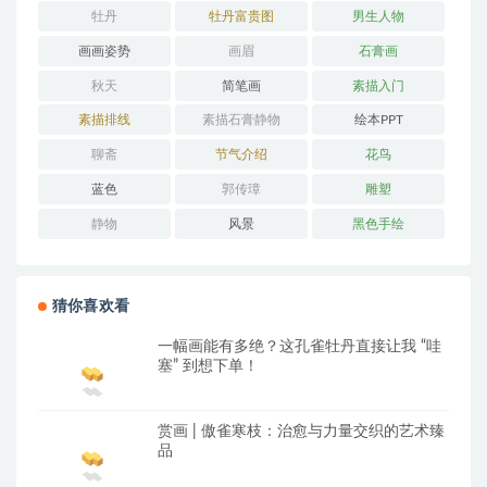
牡丹
牡丹富贵图
男生人物
画画姿势
画眉
石膏画
秋天
简笔画
素描入门
素描排线
素描石膏静物
绘本PPT
聊斋
节气介绍
花鸟
蓝色
郭传璋
雕塑
静物
风景
黑色手绘
猜你喜欢看
一幅画能有多绝？这孔雀牡丹直接让我 “哇
塞” 到想下单！
赏画 | 傲雀寒枝：治愈与力量交织的艺术臻
品