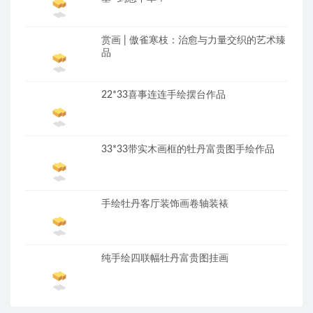
赏画 | 傲雀寒枝：治愈与力量交织的艺术臻
品
22*33喜事连连手绘摆台作品
33*33带实木画框的牡丹富贵图手绘作品
手绘牡丹客厅装饰画卷轴装裱
纯手绘四联幅牡丹富贵图挂画