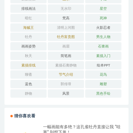
排线画法
无水印
星空
暗红
梵高
死神
海贼王
清明上河图
火影忍者
牡丹
牡丹富贵图
男生人物
画画姿势
画眉
石膏画
秋天
简笔画
素描入门
素描排线
素描石膏静物
绘本PPT
聊斋
节气介绍
花鸟
蓝色
郭传璋
雕塑
静物
风景
黑色手绘
猜你喜欢看
一幅画能有多绝？这孔雀牡丹直接让我 “哇
塞” 到想下单！