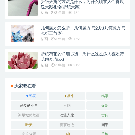
折纸天鹅的方法是什么，为什么现在人们喜欢
送天鹅礼物(折纸天鹅)
粘画
3 年前
164
几何魔方怎么折，几何魔方怎么玩(几何魔方怎
么折三角体)
粘画
3 年前
149
折纸荷花的详细步骤，为什么这么多人喜欢荷
花(折纸荷花)
粘画
3 年前
219
大家都在看
PPT图表
PPT课件
临摹
亲爱的小鱼
人物
促织
冰墩墩简笔画
动漫人物
古典
唯美
喜事连连
国学
女孩背景
山水
手绘