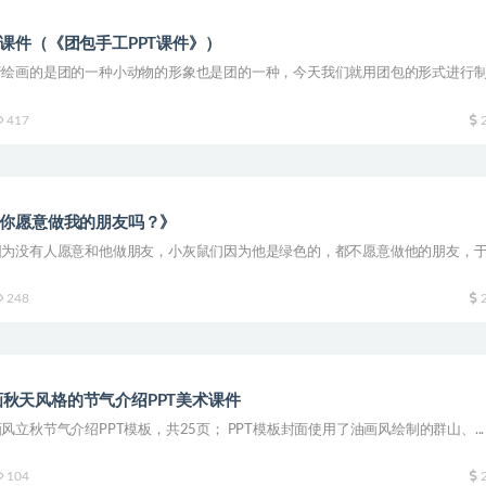
T课件（《团包手工PPT课件》）
行绘画的是团的一种小动物的形象也是团的一种，今天我们就用团包的形式进行
417
《你愿意做我的朋友吗？》
因为没有人愿意和他做朋友，小灰鼠们因为他是绿色的，都不愿意做他的朋友，
248
秋天风格的节气介绍PPT美术课件
立秋节气介绍PPT模板，共25页； PPT模板封面使用了油画风绘制的群山、...
104