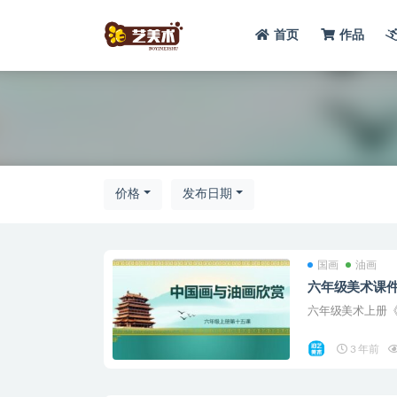
首页
作品
全部
价格
发布日期
国画
油画
六年级美术课件
六年级美术上册《中
3 年前