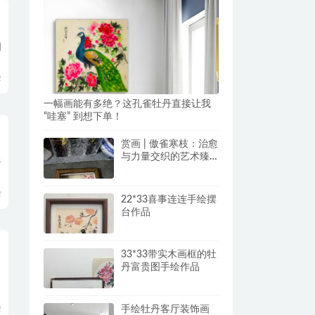
制
2
一幅画能有多绝？这孔雀牡丹直接让我
“哇塞” 到想下单！
赏画 | 傲雀寒枝：治愈
与力量交织的艺术臻
于
品
2
22*33喜事连连手绘摆
台作品
33*33带实木画框的牡
丹富贵图手绘作品
手绘牡丹客厅装饰画
2