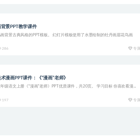
背景PPT教学课件
画背景古典风格的PPT模板。 幻灯片模板使用了水墨绘制的牡丹画眉花鸟画
286
专
术漫画PPT课件：《“漫画”老师》
级语文上册《“漫画”老师》PPT优质课件，共20页。 学习目标 你喜欢看漫...
197
专