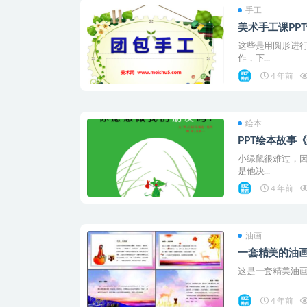
手工
美术手工课PP
这些是用圆形进
作，下...
4 年前
绘本
PPT绘本故事
小绿鼠很难过，
是他决...
4 年前
油画
一套精美的油画
这是一套精美油画风
4 年前