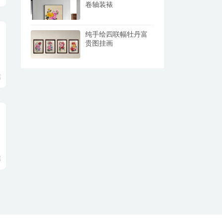
卷轴装裱
纯手绘四联幅牡丹富
贵图挂画
属
属