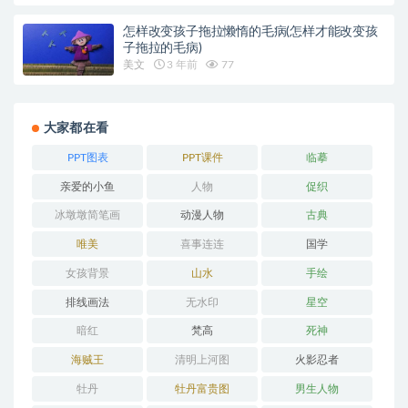
怎样改变孩子拖拉懒惰的毛病(怎样才能改变孩
子拖拉的毛病)
美文
3 年前
77
大家都在看
PPT图表
PPT课件
临摹
亲爱的小鱼
人物
促织
冰墩墩简笔画
动漫人物
古典
唯美
喜事连连
国学
女孩背景
山水
手绘
排线画法
无水印
星空
暗红
梵高
死神
海贼王
清明上河图
火影忍者
牡丹
牡丹富贵图
男生人物