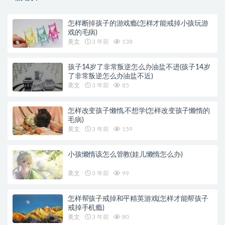
怎样断掉孩子的游戏瘾(怎样才能戒掉小孩玩游
戏的毛病)
美文
3 年前
138
孩子14岁了非常叛逆怎么办油盐不进(孩子14岁
了非常叛逆怎么办油盐不近)
美文
3 年前
85
怎样改变孩子懒惰,不想学(怎样改变孩子懒惰的
毛病)
美文
3 年前
159
小孩懒惰该怎么管教(娃儿懒惰怎么办)
美文
3 年前
99
怎样帮孩子戒掉和平精英游戏(怎样才能帮孩子
戒掉手机瘾)
美文
3 年前
80