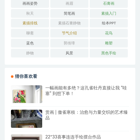
画画姿势
画眉
石膏画
秋天
简笔画
素描入门
素描排线
素描石膏静物
绘本PPT
聊斋
节气介绍
花鸟
蓝色
郭传璋
雕塑
静物
风景
黑色手绘
猜你喜欢看
一幅画能有多绝？这孔雀牡丹直接让我 “哇
塞” 到想下单！
赏画 | 傲雀寒枝：治愈与力量交织的艺术臻
品
22*33喜事连连手绘摆台作品