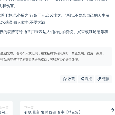
失和伤害。
木秀于林,风必摧之;行高于人,众必非之。”所以,不防给自己的人生留
,水满溢,做人做事,不要太满
流行的表情符号,通常用来表达人们内心的喜悦、兴奋或满足感等积
站原创发布。任何个人或组织，在未征得本站同意时，禁止复制、盗用、采集、
若本站内容侵犯了原著者的合法权益，可联系我们进行处理。
收藏
海报
链接
上一篇
下一篇
美句子
有钱 暴富 发财 好运 名字【精选篇】