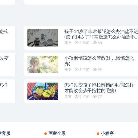
100）
能戒
孩子14岁了非常叛逆怎么办油盐不
(孩子14岁了非常叛逆怎么办油盐不
近)
美文
3 年前
85
样改变
小孩懒惰该怎么管教(娃儿懒惰怎么
办)
美文
3 年前
99
怎样
怎样改变孩子拖拉懒惰的毛病(怎样
才能改变孩子拖拉的毛病)
美文
3 年前
77
站客服
画室全景
小程序