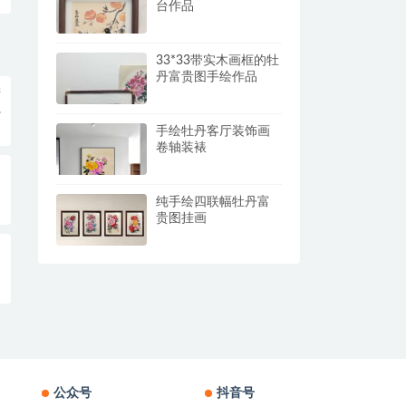
台作品
33*33带实木画框的牡
丹富贵图手绘作品
进
手绘牡丹客厅装饰画
卷轴装裱
纯手绘四联幅牡丹富
贵图挂画
公众号
抖音号