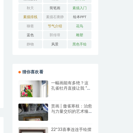
秋天
简笔画
素描入门
素描排线
素描石膏静
绘本PPT
物
聊斋
节气介绍
花鸟
蓝色
郭传璋
雕塑
静物
风景
黑色手绘
猜你喜欢看
一幅画能有多绝？这
孔雀牡丹直接让我 “哇
塞” 到想下单！
赏画 | 傲雀寒枝：治愈
与力量交织的艺术臻
品
22*33喜事连连手绘摆