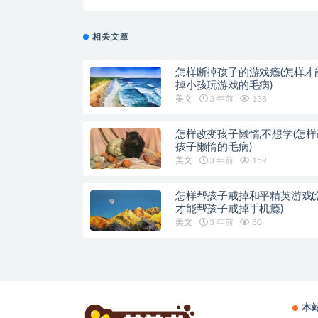
相关文章
怎样断掉孩子的游戏瘾(怎样才
掉小孩玩游戏的毛病)
美文
3 年前
138
怎样改变孩子懒惰,不想学(怎
孩子懒惰的毛病)
美文
3 年前
159
怎样帮孩子戒掉和平精英游戏(
才能帮孩子戒掉手机瘾)
美文
3 年前
80
本