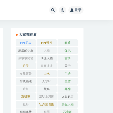
登录
大家都在看
PPT图表
PPT课件
临摹
亲爱的小鱼
人物
促织
冰墩墩简笔
动漫人物
古典
画
唯美
喜事连连
国学
女孩背景
山水
手绘
排线画法
无水印
星空
暗红
梵高
死神
海贼王
清明上河图
火影忍者
牡丹
牡丹富贵图
男生人物
画画姿势
画眉
石膏画