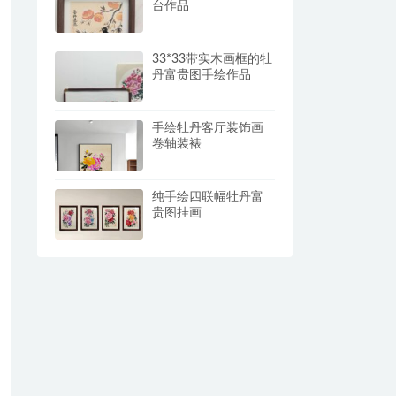
台作品
33*33带实木画框的牡
丹富贵图手绘作品
手绘牡丹客厅装饰画
卷轴装裱
纯手绘四联幅牡丹富
贵图挂画