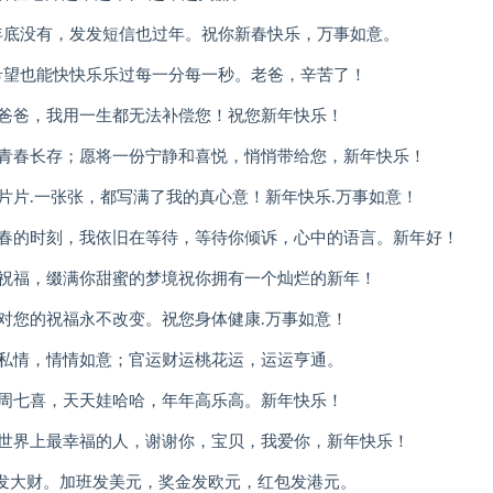
年底没有，发发短信也过年。祝你新春快乐，万事如意。
希望也能快快乐乐过每一分每一秒。老爸，辛苦了！
；爸爸，我用一生都无法补偿您！祝您新年快乐！
您青春长存；愿将一份宁静和喜悦，悄悄带给您，新年快乐！
片片.一张张，都写满了我的真心意！新年快乐.万事如意！
新春的时刻，我依旧在等待，等待你倾诉，心中的语言。新年好！
的祝福，缀满你甜蜜的梦境祝你拥有一个灿烂的新年！
对您的祝福永不改变。祝您身体健康.万事如意！
情私情，情情如意；官运财运桃花运，运运亨通。
一周七喜，天天娃哈哈，年年高乐高。新年快乐！
为世界上最幸福的人，谢谢你，宝贝，我爱你，新年快乐！
得意发大财。加班发美元，奖金发欧元，红包发港元。