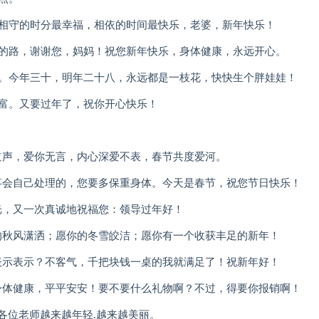
，相守的时分最幸福，相依的时间最快乐，老婆，新年快乐！
后的路，谢谢您，妈妈！祝您新年快乐，身体健康，永远开心。
肉。今年三十，明年二十八，永远都是一枝花，快快生个胖娃娃！
财富。又要过年了，祝你开心快乐！
道声，爱你无言，内心深爱不表，春节共度爱河。
事会自己处理的，您要多保重身体。今天是春节，祝您节日快乐！
光，又一次真诚地祝福您：领导过年好！
的秋风潇洒；愿你的冬雪皎洁；愿你有一个收获丰足的新年！
表示表示？不客气，千把块钱一桌的我就满足了！祝新年好！
身体健康，平平安安！要不要什么礼物啊？不过，得要你报销啊！
祝各位老师越来越年轻.越来越美丽。