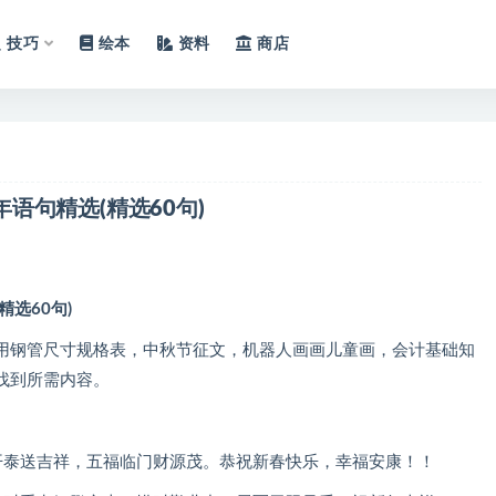
技巧
绘本
资料
商店
语句精选(精选60句)
选60句)
用钢管尺寸规格表，中秋节征文，机器人画画儿童画，会计基础知
找到所需内容。
开泰送吉祥，五福临门财源茂。恭祝新春快乐，幸福安康！！