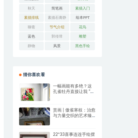
秋天
简笔画
素描入门
素描排线
素描石膏静
绘本PPT
物
聊斋
节气介绍
花鸟
蓝色
郭传璋
雕塑
静物
风景
黑色手绘
猜你喜欢看
一幅画能有多绝？这
孔雀牡丹直接让我 “哇
塞” 到想下单！
赏画 | 傲雀寒枝：治愈
与力量交织的艺术臻
品
22*33喜事连连手绘摆