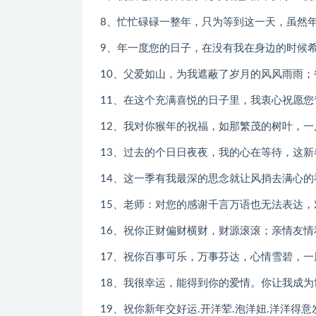
8、忙忙碌碌一整年，只为等到这一天，虽然
9、年一度您的日子，在没有我在身边的时候
10、父爱如山，为我遮蔽了岁月的风风雨雨
11、在这个充满喜悦的日子里，我衷心祝愿
12、我对你猴年的祝福，如那繁茂的树叶，一
13、过去的个日日夜夜，我的心在等待，这
14、这一季有我最深的思念就让风捎去满心
15、老师：对您的感谢千言万语也无法表达，
16、祝你正财偏财横财，财源滚滚；亲情友
17、祝你百事可乐，万事芬达，心情雪碧，
18、我很幸运，能得到你的爱情。你让我成
19、祝你新年交好运.开洋荤.泡洋妞.洋洋