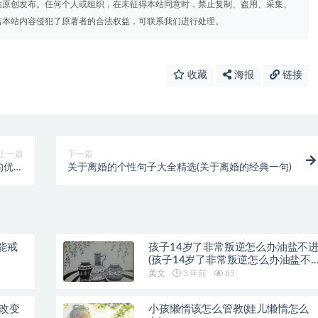
站原创发布。任何个人或组织，在未征得本站同意时，禁止复制、盗用、采集、
若本站内容侵犯了原著者的合法权益，可联系我们进行处理。
收藏
海报
链接
上一篇
下一篇
的优美
关于离婚的个性句子大全精选(关于离婚的经典一句)
句子)
能戒
孩子14岁了非常叛逆怎么办油盐不
(孩子14岁了非常叛逆怎么办油盐不
近)
美文
3 年前
85
样改变
小孩懒惰该怎么管教(娃儿懒惰怎么