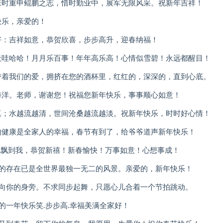
来时重申鲲鹏之志，惜时勤业中，展军无限风采。祝新年吉祥！
快乐，亲爱的！
好：吉祥如意，恭贺欣喜，步步高升，迎春纳福！
天哇哈哈！月月乐百事！年年高乐高！心情似雪碧！永远都醒目！
带着我们的爱，拥挤在您的酒杯里，红红的，深深的，直到心底。
海洋。老师，谢谢您！祝福您新年快乐，事事顺心如意！
真；水越流越清，世间沧桑越流越淡。祝新年快乐，时时好心情！
的健康是全家人的幸福，春节有到了，给爷爷道声新年快乐！
也飘到我，恭贺新禧！新春愉快！万事如意！心想事成！
你的存在已是全世界最独一无二的风景。亲爱的，新年快乐！
飞向你的身旁。不求同步起舞，只愿心儿合着一个节拍跳动。
的一年快乐笑.步步高.幸福美满全家好！