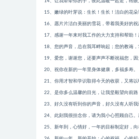
14、让我牵牵你的手，彼此温暖一起走，转
15、嫩绿的叶芽说：生长！生长！洁白的花
16、愿片片洁白美丽的雪花，带着我美好的
17、感谢一年来对我工作的大力支持和帮助
18、您的声音，总在我耳畔响起；您的教诲
19、爱您，谢谢您，还要声声不断祝福您，
20、祝你在新的一年里身体健康，多福多寿。
21、你用才智和学识取得今天的收获，又将
22、是你多么温馨的目光，让我坚毅望向前
23、好久没有听到你的声音，好久没有人听
24、此刻我很挂念你，请为我小心照顾自己
25、新年到，心情好，一年的目标制定好，
26、新的一年，新的开始；心的祝福，心的起