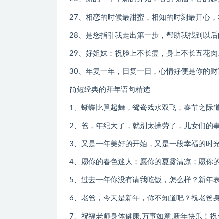
27、相恋的时候最甜蜜，相知的时刻最开心
28、是您指引我走出第一步，帮助我找到以
29、好姐妹：祝脸上不长痘，身上不长五花
30、年复一年，日复一日，心情好便是你的
简短经典的拜年语句精选
1、蝴蝶比翼起舞，鸳鸯戏水双飞，春节之际
2、爸，年纪大了，就别太操劳了，儿女们的
3、又是一年美好的开始，又是一段幸福的时
4、愿你的春色迷人；愿你的夏露清凉；愿你
5、过去一年你没有请我吃饭，怎么样？新年
6、老爸，今天是新年，你不知道吧？祝老爸
7、祝福老师身体健康.万事如意.新年快乐！