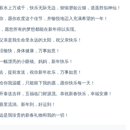
，薪水上万成千，快乐无际无边，烦恼渺如云烟，逍遥胜似神仙！
给你，愿你欢度这个佳节，并愉悦地迈入充满希望的一年！
康，愿您所有的梦想都能在新年得以实现。
，父亲是我生命里永远的太阳，祝父亲快乐！
生活愉快，身体健康，万事如意！
着一幅漂亮的小眼镜。妈妈，新年快乐！
进去，提前发送，祝你新年欢乐，万事如意！
能给你我温暖，只能留下我的愿，愿你快乐每一天！
羊开泰送吉祥，五福临门财源茂。恭祝新春快乐，幸福安康！
的眼里流淌。新年到，好运到！
永远是我珍贵的新春礼物和我的一切！