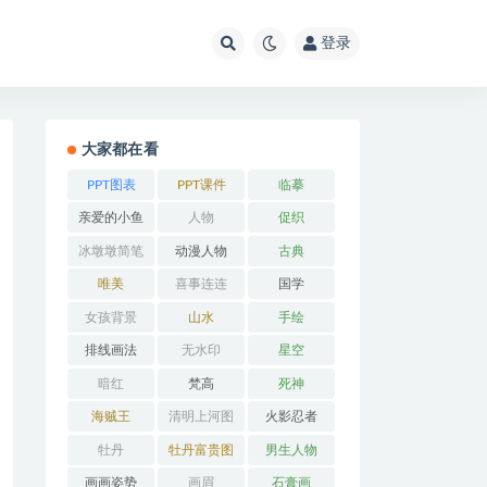
登录
大家都在看
PPT图表
PPT课件
临摹
亲爱的小鱼
人物
促织
冰墩墩简笔
动漫人物
古典
画
唯美
喜事连连
国学
女孩背景
山水
手绘
排线画法
无水印
星空
暗红
梵高
死神
海贼王
清明上河图
火影忍者
牡丹
牡丹富贵图
男生人物
画画姿势
画眉
石膏画