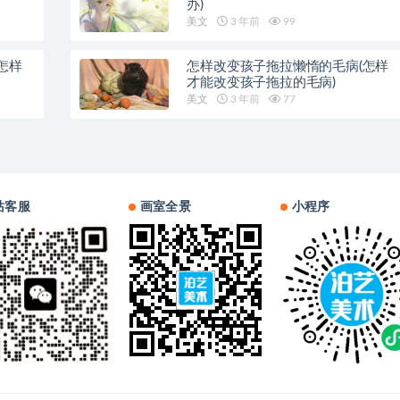
办)
美文
3 年前
99
怎样
怎样改变孩子拖拉懒惰的毛病(怎样
才能改变孩子拖拉的毛病)
美文
3 年前
77
站客服
画室全景
小程序