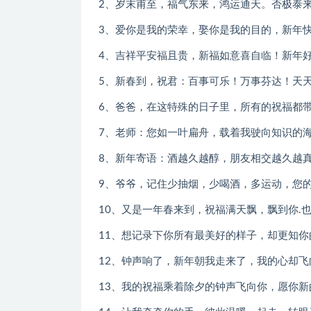
2、岁末甫至，福气东来，鸿运通天。否极泰
3、爱你是我的荣幸，娶你是我的目的，新年
4、吉祥平安福且贵，新福如意喜自临！新年
5、新春到，祝君：百事可乐！万事芬达！天
6、爸爸，在这特殊的日子里，所有的祝福都
7、老师：您如一叶扁舟，载着我驶向知识的
8、新年寄语：酒越久越醇，朋友相交越久越
9、爷爷，记住少抽烟，少喝酒，多运动，您
10、又是一年春来到，祝福满天飘，飘到你.
11、想记录下你所有最美好的样子，却更知
12、钟声响了，新年朝我走来了，我的心却
13、我的祝福乘着除夕的钟声飞向你，愿你新