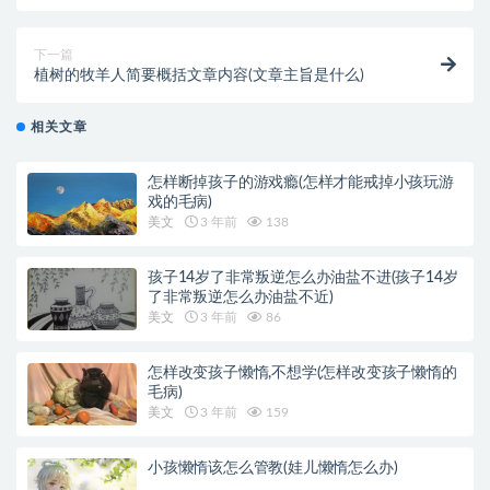
句)
下一篇
植树的牧羊人简要概括文章内容(文章主旨是什么)
相关文章
怎样断掉孩子的游戏瘾(怎样才能戒掉小孩玩游
戏的毛病)
美文
3 年前
138
孩子14岁了非常叛逆怎么办油盐不进(孩子14岁
了非常叛逆怎么办油盐不近)
美文
3 年前
86
怎样改变孩子懒惰,不想学(怎样改变孩子懒惰的
毛病)
美文
3 年前
159
小孩懒惰该怎么管教(娃儿懒惰怎么办)