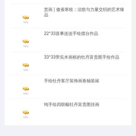
赏画 | 傲雀寒枝：治愈与力量交织的艺术臻
品
22*33喜事连连手绘摆台作品
33*33带实木画框的牡丹富贵图手绘作品
手绘牡丹客厅装饰画卷轴装裱
纯手绘四联幅牡丹富贵图挂画