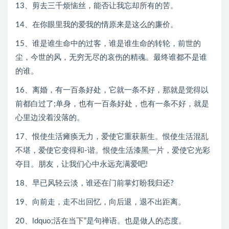
13、剪去三千烦恼丝，能否让我忘却所有的苦。
14、在你眼里我的爱我的情原来是这么的廉价。
15、谁是谁生命中的过客，谁是谁生命的转轮，前世的
尘，今世的风，无穷无尽的哀伤的精魂。最终谁都不是谁
的谁。
16、离婚，有一百条好处，它就一条不好，那就是觉得以
前都白过了;单身，也有一百条好处，也有一条不好，就是
心里边没着没落的。
17、恨使生活瘫痪无力，爱使它重获新生。恨使生活混乱
不堪，爱使它变得和-谐。恨使生活漆黑一片，爱使它光彩
夺目。朋友，让我们心中永远充满爱吧!
18、早已风轻云淡，谁还在门前掌灯盼我归还?
19、向前走，走不出回忆，向后退，退不出距离。
20、ldquo;活在当下”是句禅语。也是做人的态度。