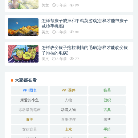
美文
3 年前
99
怎样帮孩子戒掉和平精英游戏(怎样才能帮孩子
戒掉手机瘾)
美文
3 年前
80
怎样改变孩子拖拉懒惰的毛病(怎样才能改变孩
子拖拉的毛病)
美文
3 年前
77
大家都在看
PPT图表
PPT课件
临摹
亲爱的小鱼
人物
促织
冰墩墩简笔画
动漫人物
古典
唯美
喜事连连
国学
女孩背景
山水
手绘