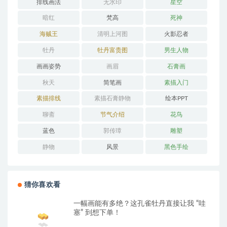
排线画法
无水印
星空
暗红
梵高
死神
海贼王
清明上河图
火影忍者
牡丹
牡丹富贵图
男生人物
画画姿势
画眉
石膏画
秋天
简笔画
素描入门
素描排线
素描石膏静物
绘本PPT
聊斋
节气介绍
花鸟
蓝色
郭传璋
雕塑
静物
风景
黑色手绘
猜你喜欢看
一幅画能有多绝？这孔雀牡丹直接让我 “哇
塞” 到想下单！