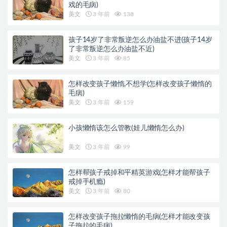
戏的毛病)
美文
3 年前
138
孩子14岁了非常叛逆怎么办油盐不进(孩子14岁
了非常叛逆怎么办油盐不近)
美文
3 年前
85
怎样改变孩子懒惰,不想学(怎样改变孩子懒惰的
毛病)
美文
3 年前
159
小孩懒惰该怎么管教(娃儿懒惰怎么办)
美文
3 年前
99
怎样帮孩子戒掉和平精英游戏(怎样才能帮孩子
戒掉手机瘾)
美文
3 年前
80
怎样改变孩子拖拉懒惰的毛病(怎样才能改变孩
子拖拉的毛病)