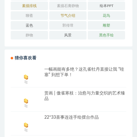
素描排线
素描石膏静物
绘本PPT
聊斋
节气介绍
花鸟
蓝色
郭传璋
雕塑
静物
风景
黑色手绘
猜你喜欢看
一幅画能有多绝？这孔雀牡丹直接让我 “哇
塞” 到想下单！
赏画 | 傲雀寒枝：治愈与力量交织的艺术臻
品
22*33喜事连连手绘摆台作品