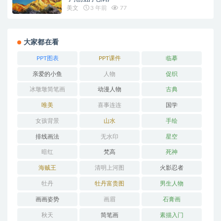
美文
3 年前
77
大家都在看
PPT图表
PPT课件
临摹
亲爱的小鱼
人物
促织
冰墩墩简笔画
动漫人物
古典
唯美
喜事连连
国学
女孩背景
山水
手绘
排线画法
无水印
星空
暗红
梵高
死神
海贼王
清明上河图
火影忍者
牡丹
牡丹富贵图
男生人物
画画姿势
画眉
石膏画
秋天
简笔画
素描入门