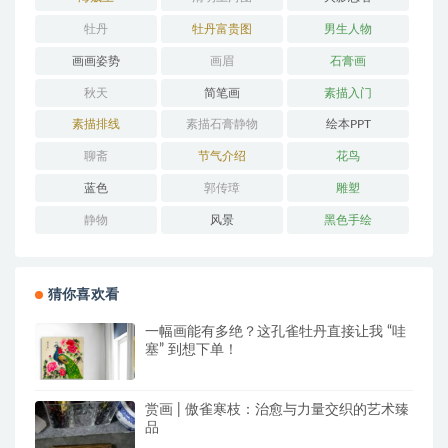
牡丹
牡丹富贵图
男生人物
画画姿势
画眉
石膏画
秋天
简笔画
素描入门
素描排线
素描石膏静物
绘本PPT
聊斋
节气介绍
花鸟
蓝色
郭传璋
雕塑
静物
风景
黑色手绘
猜你喜欢看
一幅画能有多绝？这孔雀牡丹直接让我 “哇
塞” 到想下单！
赏画 | 傲雀寒枝：治愈与力量交织的艺术臻
品