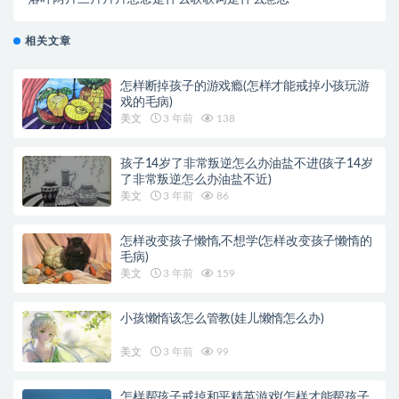
相关文章
怎样断掉孩子的游戏瘾(怎样才能戒掉小孩玩游
戏的毛病)
美文
3 年前
138
孩子14岁了非常叛逆怎么办油盐不进(孩子14岁
了非常叛逆怎么办油盐不近)
美文
3 年前
86
怎样改变孩子懒惰,不想学(怎样改变孩子懒惰的
毛病)
美文
3 年前
159
小孩懒惰该怎么管教(娃儿懒惰怎么办)
美文
3 年前
99
怎样帮孩子戒掉和平精英游戏(怎样才能帮孩子