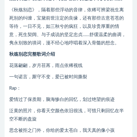
《秋殇别恋》，隔着那些浮动的音律，依稀可辨梁祝生离
死别的纠缠，宝黛前世注定的良缘，还有那些古意苍苍的
等待，一日不见，如三秋兮的疯狂，以及珍贵厚重的情
意，死生契阔、与子成说的坚定忠贞……舒缓温柔的曲调，
隽永别致的填词，漫不经心地哼唱着深入骨髓的想念。
秋殇别恋完整歌词介绍
花落翩翩，岁月荏苒，雨点依稀视线
一句诺言，厮守不变，爱已被时间撕裂
Rap：
爱情过了保质期，脑海惨白的回忆，划过绝望的痕迹
泛黄的照片，你看天空颜色依旧很浅，可惜只剩回忆在半
空不断的盘旋
思念被拒之门外，你给的爱太苍白，我天真的像小孩