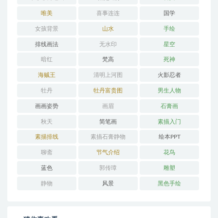
唯美
喜事连连
国学
女孩背景
山水
手绘
排线画法
无水印
星空
暗红
梵高
死神
海贼王
清明上河图
火影忍者
牡丹
牡丹富贵图
男生人物
画画姿势
画眉
石膏画
秋天
简笔画
素描入门
素描排线
素描石膏静物
绘本PPT
聊斋
节气介绍
花鸟
蓝色
郭传璋
雕塑
静物
风景
黑色手绘