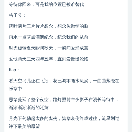
等待你回来，可是我的位置已被谁替代
格子兮：
落叶两片三片片片想念，想念你微笑的脸
雨水一点两点滴滴纪念，纪念我们的从前
时光旋转夏天瞬间秋天，一瞬间爱蛹成茧
爱恨两天三天四年五年，直到爱慢慢沦陷
Rap：
看天空鸟儿还在飞翔，花已凋零随水流淌，一曲曲萦绕在
乐章中
思绪蔓延了整个夜空，路灯照射午夜影子在漫长等待中，
渐渐渐渐渐渐的泛黄
月光下勾勒起太多的离殇，繁华哀伤终成过往，流星划过
许下最美的愿望