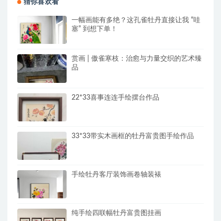
猜你喜欢看
一幅画能有多绝？这孔雀牡丹直接让我 “哇
塞” 到想下单！
赏画 | 傲雀寒枝：治愈与力量交织的艺术臻
品
22*33喜事连连手绘摆台作品
33*33带实木画框的牡丹富贵图手绘作品
手绘牡丹客厅装饰画卷轴装裱
纯手绘四联幅牡丹富贵图挂画