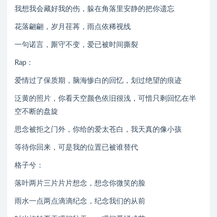
我想我会藏好我的伤，躲在角落里安静的把你遗忘
花落翩翩，岁月荏苒，雨点依稀视线
一句诺言，厮守不变，爱已被时间撕裂
Rap：
爱情过了保质期，脑海惨白的回忆，划过绝望的痕迹
泛黄的照片，你看天空颜色依旧很浅，可惜只剩回忆在半
空不断的盘旋
思念被拒之门外，你给的爱太苍白，我天真的像小孩
等待你回来，可是我的位置已被谁替代
格子兮：
落叶两片三片片片想念，想念你微笑的脸
雨水一点两点滴滴纪念，纪念我们的从前