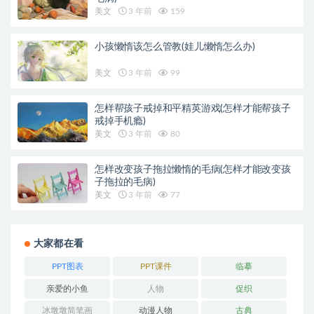
美文
3 年前
159
小孩懒惰该怎么管教(娃儿懒惰怎么办)
美文
3 年前
99
怎样帮孩子戒掉和平精英游戏(怎样才能帮孩子
戒掉手机瘾)
美文
3 年前
80
怎样改变孩子拖拉懒惰的毛病(怎样才能改变孩
子拖拉的毛病)
美文
3 年前
77
大家都在看
PPT图表
PPT课件
临摹
亲爱的小鱼
人物
促织
冰墩墩简笔画
动漫人物
古典