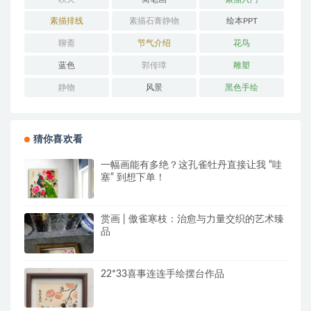
素描排线
素描石膏静物
绘本PPT
聊斋
节气介绍
花鸟
蓝色
郭传璋
雕塑
静物
风景
黑色手绘
猜你喜欢看
一幅画能有多绝？这孔雀牡丹直接让我 “哇
塞” 到想下单！
赏画 | 傲雀寒枝：治愈与力量交织的艺术臻
品
22*33喜事连连手绘摆台作品