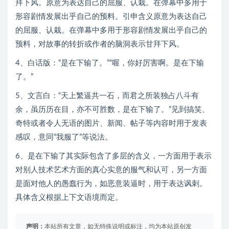
拜下风。原意为表达自己的屈服、认栽。在弹幕中多用于
形容剧情发展出乎自己的预料。引申含义原意为表达自己
的屈服、认栽。在弹幕中多用于形容剧情发展出乎自己的
预料，对故事的转折或作者的脑洞表示甘拜下风。
4、白话版：“是在下输了。”“喔，你好厉害啊。是在下输
了。”
5、文言白：“天上繁逼共一石，而君之所装独占八斗有
余，虽历历在目，亦不可胜数，是在下输了。”见到搞笑、
奇特或者令人无语的图片、新闻、帖子等内容时用于发表
感叹，意同“我服了”等说法。
6、是在下输了其实际包含了多层的含义，一方面用于表示
对别人技术艺术方面的真心实意的服气和认可，另一方面
是面对他人的愚蠢行为，如恶意装逼时，用于表达讽刺。
具体含义根据上下文语境而定。
声明：
本站所有文章，如无特殊说明或标注，均为本站原创发