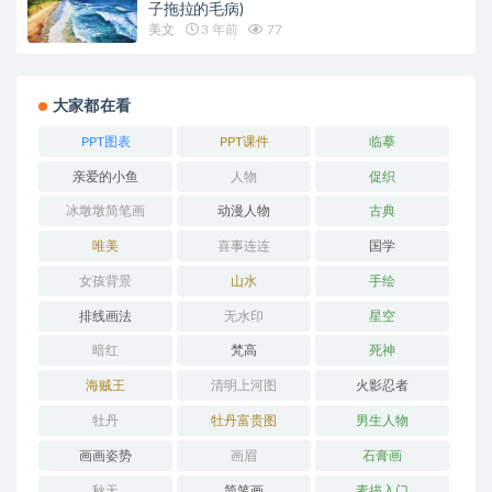
子拖拉的毛病)
美文
3 年前
77
大家都在看
PPT图表
PPT课件
临摹
亲爱的小鱼
人物
促织
冰墩墩简笔画
动漫人物
古典
唯美
喜事连连
国学
女孩背景
山水
手绘
排线画法
无水印
星空
暗红
梵高
死神
海贼王
清明上河图
火影忍者
牡丹
牡丹富贵图
男生人物
画画姿势
画眉
石膏画
秋天
简笔画
素描入门