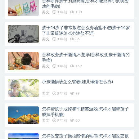
怎样断掉孩子的游戏瘾(怎样才能戒掉小孩玩游
戏的毛病)
美文
3 年前
138
孩子14岁了非常叛逆怎么办油盐不进(孩子14岁
了非常叛逆怎么办油盐不近)
美文
3 年前
86
怎样改变孩子懒惰,不想学(怎样改变孩子懒惰的
毛病)
美文
3 年前
159
小孩懒惰该怎么管教(娃儿懒惰怎么办)
美文
3 年前
99
怎样帮孩子戒掉和平精英游戏(怎样才能帮孩子
戒掉手机瘾)
美文
3 年前
80
怎样改变孩子拖拉懒惰的毛病(怎样才能改变孩