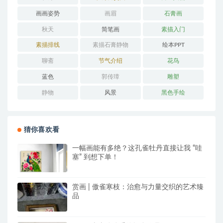
画画姿势
画眉
石膏画
秋天
简笔画
素描入门
素描排线
素描石膏静物
绘本PPT
聊斋
节气介绍
花鸟
蓝色
郭传璋
雕塑
静物
风景
黑色手绘
猜你喜欢看
一幅画能有多绝？这孔雀牡丹直接让我 “哇
塞” 到想下单！
赏画 | 傲雀寒枝：治愈与力量交织的艺术臻
品