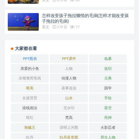
怎样改变孩子拖拉懒惰的毛病(怎样才能改变孩
子拖拉的毛病)
美文
3 年前
77
大家都在看
PPT图表
PPT课件
临摹
亲爱的小鱼
人物
促织
冰墩墩简笔画
动漫人物
古典
唯美
喜事连连
国学
女孩背景
山水
手绘
排线画法
无水印
星空
暗红
梵高
死神
海贼王
清明上河图
火影忍者
牡丹
牡丹富贵图
男生人物