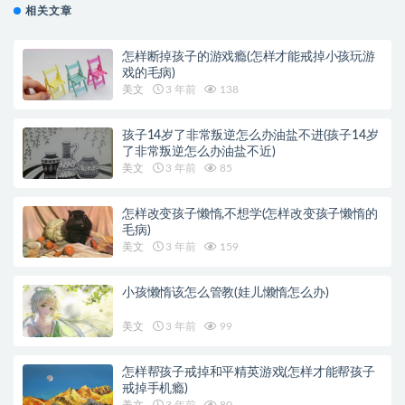
相关文章
怎样断掉孩子的游戏瘾(怎样才能戒掉小孩玩游
戏的毛病)
美文
3 年前
138
孩子14岁了非常叛逆怎么办油盐不进(孩子14岁
了非常叛逆怎么办油盐不近)
美文
3 年前
85
怎样改变孩子懒惰,不想学(怎样改变孩子懒惰的
毛病)
美文
3 年前
159
小孩懒惰该怎么管教(娃儿懒惰怎么办)
美文
3 年前
99
怎样帮孩子戒掉和平精英游戏(怎样才能帮孩子
戒掉手机瘾)
美文
3 年前
80