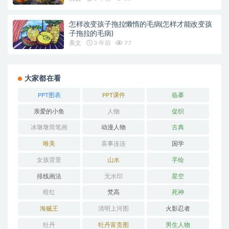
怎样改变孩子拖拉懒惰的毛病(怎样才能改变孩
子拖拉的毛病)
美文
3 年前
77
大家都在看
PPT图表
PPT课件
临摹
亲爱的小鱼
人物
促织
冰墩墩简笔画
动漫人物
古典
唯美
喜事连连
国学
女孩背景
山水
手绘
排线画法
无水印
星空
暗红
梵高
死神
海贼王
清明上河图
火影忍者
牡丹
牡丹富贵图
男生人物