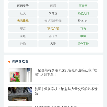
画画姿势
画眉
石膏画
秋天
简笔画
素描入门
素描排线
素描石膏静物
绘本PPT
聊斋
节气介绍
花鸟
蓝色
郭传璋
雕塑
静物
风景
黑色手绘
猜你喜欢看
一幅画能有多绝？这孔雀牡丹直接让我 “哇
塞” 到想下单！
赏画 | 傲雀寒枝：治愈与力量交织的艺术臻
品