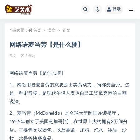
登录
全部
当前位置：
首页
美文
正文
网络语麦当劳【是什么梗】
美文
3 年前
网络语麦当劳【是什么梗】
1、网络用语麦当劳的意思是出卖劳动力，简称麦当劳。这
是一种谐音梗，是现代年轻人表达自己工资低穷困的自嘲
说法。
2、麦当劳（McDonald's）是全球大型跨国连锁餐厅，
1955年创立于美国芝加哥[1]，在世界上大约拥有3万间分
店。主要售卖汉堡包，以及薯条、炸鸡、汽水、冰品、沙
拉、水果等快餐食品。