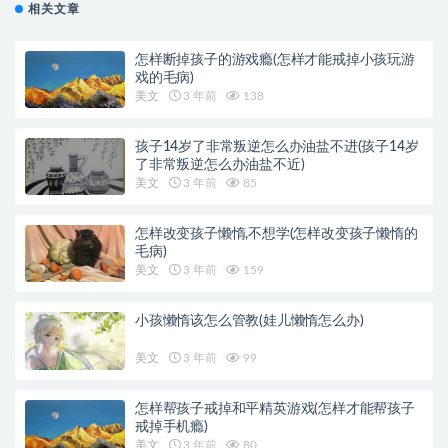
相关文章
怎样断掉孩子的游戏瘾(怎样才能戒掉小孩玩游
戏的毛病)
美文
3 年前
138
孩子14岁了非常叛逆怎么办油盐不进(孩子14岁
了非常叛逆怎么办油盐不近)
美文
3 年前
85
怎样改变孩子懒惰,不想学(怎样改变孩子懒惰的
毛病)
美文
3 年前
159
小孩懒惰该怎么管教(娃儿懒惰怎么办)
美文
3 年前
99
怎样帮孩子戒掉和平精英游戏(怎样才能帮孩子
戒掉手机瘾)
美文
3 年前
80