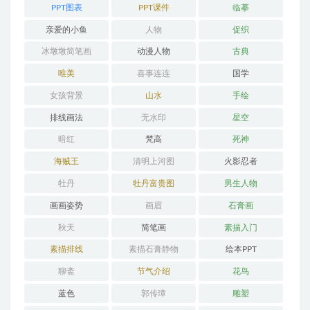
PPT图表
PPT课件
临摹
亲爱的小鱼
人物
促织
冰墩墩简笔画
动漫人物
古典
唯美
喜事连连
国学
女孩背景
山水
手绘
排线画法
无水印
星空
暗红
梵高
死神
海贼王
清明上河图
火影忍者
牡丹
牡丹富贵图
男生人物
画画姿势
画眉
石膏画
秋天
简笔画
素描入门
素描排线
素描石膏静物
绘本PPT
聊斋
节气介绍
花鸟
蓝色
郭传璋
雕塑