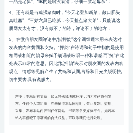
一品是老舅”、“啄的是啥没看清，仔细一尝老母亲”；
4、还有就是当鸡强猪肉时，“今天老登加新菜，敞口肥头
真哇塞”、“三姑六舅已吃腻，今天整点猪大弟”，只能说这
届网友太有才，没有做不了的诗，评论不了的地方；
5、在微信朋友圈评论中,“挺押韵”这个词组通常用来表达对
发表的内容赞同和支持。"押韵"在诗词和句子中指的是使用
相同或相近的韵母来赋予朗诵或咏唱一种和谐感,而“挺”在此
处表示非常的意思。因此,“挺押韵”表示对朋友圈的发表内容
观点、情感等见解产生了共鸣和认同,言辞和目光尖锐明快,
切中要害,具有说服力。
声明：
本站所有文章，如无特殊说明或标注，均为本站原创发
布。任何个人或组织，在未征得本站同意时，禁止复制、盗用、
采集、发布本站内容到任何网站、书籍等各类媒体平台。如若本
站内容侵犯了原著者的合法权益，可联系我们进行处理。