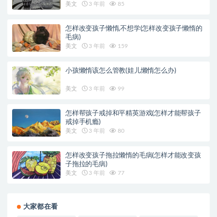
美文
3 年前
85
怎样改变孩子懒惰,不想学(怎样改变孩子懒惰的
毛病)
美文
3 年前
159
小孩懒惰该怎么管教(娃儿懒惰怎么办)
美文
3 年前
99
怎样帮孩子戒掉和平精英游戏(怎样才能帮孩子
戒掉手机瘾)
美文
3 年前
80
怎样改变孩子拖拉懒惰的毛病(怎样才能改变孩
子拖拉的毛病)
美文
3 年前
77
大家都在看