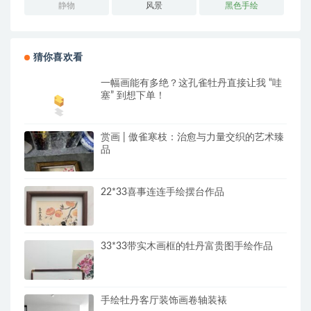
静物
风景
黑色手绘
猜你喜欢看
一幅画能有多绝？这孔雀牡丹直接让我 “哇
塞” 到想下单！
赏画 | 傲雀寒枝：治愈与力量交织的艺术臻
品
22*33喜事连连手绘摆台作品
33*33带实木画框的牡丹富贵图手绘作品
手绘牡丹客厅装饰画卷轴装裱