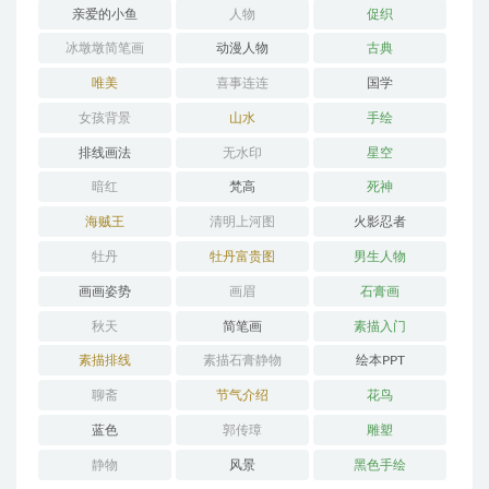
亲爱的小鱼
人物
促织
冰墩墩简笔画
动漫人物
古典
唯美
喜事连连
国学
女孩背景
山水
手绘
排线画法
无水印
星空
暗红
梵高
死神
海贼王
清明上河图
火影忍者
牡丹
牡丹富贵图
男生人物
画画姿势
画眉
石膏画
秋天
简笔画
素描入门
素描排线
素描石膏静物
绘本PPT
聊斋
节气介绍
花鸟
蓝色
郭传璋
雕塑
静物
风景
黑色手绘