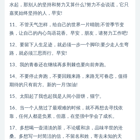
水起，那别人的坚持和努力又算什么?努力不会说谎，它只
嘉奖始终坚持的人，早安!
11、不管天气怎样，给自己的世界一片晴朗;不管季节变
换，让自己的内心鸟语花香。早安，朋友，请努力工作吧!
12、要留下人生足迹，就必须一步一个脚印;要少走人生弯
路，就必须三思而行。早安!
13、我的青春还在继续再多荆棘也要向前奔跑。
14、不要停止奔跑，不要回顾来路，来路无可眷恋，值得
期待的只有前方。新的一月!加油!
15、太阳起了我也起我是人间小甜饼，猫宁。
16、当一个人熬过了最艰难的时候，就不再想去寻找依
靠，任何人都是负累，但愿，在坚强中学会了成长。
17、多想喝一壶清淡的茶，不论暖和凉，品味半世的沧
桑。多想写一封简洁的信，不留名和姓，寄去未知的天