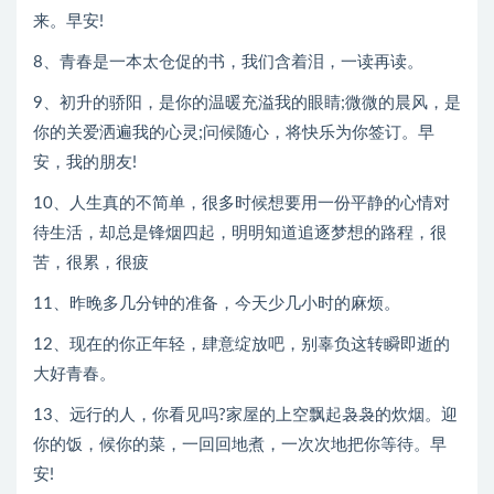
来。早安!
8、青春是一本太仓促的书，我们含着泪，一读再读。
9、初升的骄阳，是你的温暖充溢我的眼睛;微微的晨风，是
你的关爱洒遍我的心灵;问候随心，将快乐为你签订。早
安，我的朋友!
10、人生真的不简单，很多时候想要用一份平静的心情对
待生活，却总是锋烟四起，明明知道追逐梦想的路程，很
苦，很累，很疲
11、昨晚多几分钟的准备，今天少几小时的麻烦。
12、现在的你正年轻，肆意绽放吧，别辜负这转瞬即逝的
大好青春。
13、远行的人，你看见吗?家屋的上空飘起袅袅的炊烟。迎
你的饭，候你的菜，一回回地煮，一次次地把你等待。早
安!