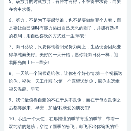
5、该放弃的时就放弃，有舍才有得，不在得中求得，而要
在舍中求得。
6、努力，不是为了要感动谁，也不是要做给哪个人看，而
是要让自己随时有能力跳出自己厌恶的圈子，并拥有选择
的权利，用自己喜欢的方式过一生!早安!
7、向日葵说，只要你朝着阳光努力向上，生活便会因此变
得单纯而美好。美好的一天开始，愿你能向日葵一样，迎
着阳光向上!——早安!
8、一天第一个问候送给你，让你有个好心情;第一个祝福送
给你，祝你一天工作顺心;第一个愿望送给你，愿你永远幸
福又温馨。早安!
9、我们最值得自豪的不在于从不跌倒，而在于每次跌倒之
后都爬起来。早安，加油!我亲爱的朋友们!
10、我是一个天使，在那懵懂的季节青涩的季节，带着一
双纯洁的翅膀，穿过了雨季的纷飞，却飞不出你编织的经