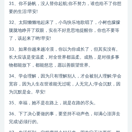
31、你不扬帆，没人替你起航;你不努力，谁也给不了你想
要的生活!早安!
32、太阳懒懒地起床了，小鸟快乐地歌唱了，小树也朦朦
胧胧地睁开了双眼，实在不好意思地提醒你，你也不要等
了，该起来了哟!早安!
33、如果你越来越冷漠，你以为你成长了，但其实没有。
长大应该是变温柔，对全世界都温柔。成熟，是对很多事
物都能放下，都能慈悲，愿以善眼望世界。
34、学会理解，因为只有理解别人，才会被别人理解;学会
宽容，因为人生在世谁能无过呢，人无完人;学会沉默，因
为沉默是金。早安!
35、幸福，她不是在路上，就是在路的尽头。
36、下了决心要做的事，要坚持不动声色，却满心澎湃去
完成!必须行的。