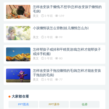
怎样改变孩子懒惰,不想学(怎样改变孩子懒惰的
毛病)
美文
3 年前
159
小孩懒惰该怎么管教(娃儿懒惰怎么办)
美文
3 年前
99
怎样帮孩子戒掉和平精英游戏(怎样才能帮孩子
戒掉手机瘾)
美文
3 年前
80
怎样改变孩子拖拉懒惰的毛病(怎样才能改变孩
子拖拉的毛病)
美文
3 年前
77
大家都在看
PPT图表
PPT课件
临摹