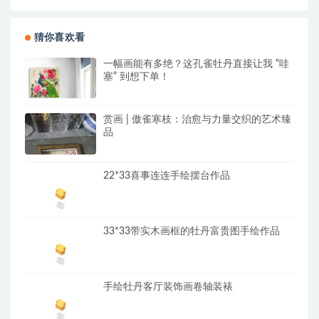
猜你喜欢看
一幅画能有多绝？这孔雀牡丹直接让我 “哇
塞” 到想下单！
赏画 | 傲雀寒枝：治愈与力量交织的艺术臻
品
22*33喜事连连手绘摆台作品
33*33带实木画框的牡丹富贵图手绘作品
手绘牡丹客厅装饰画卷轴装裱