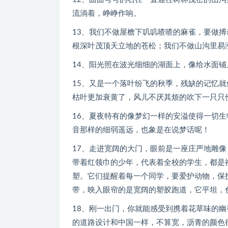
流淌着，峥峥作响。
13、我们不做屋檐下叽叽喳喳的麻雀，要做
根深叶茂顶天立地的苍松；我们不做山沟里易
14、阳光照在波光细细的湖面上，像给水面
15、又是一个落叶纷飞的秋季，残缺的记忆
枯叶更加衰黄了，风儿不厌其烦的吹下一只只伤
16、夏夜特有的像梦幻一样的安溢使得一切
音那样的细弱遥远，也象是在说梦话呢！
17、走进宽阔的大门，眼前是一座庄严地雕
带着红领巾的少年，代表着全校的学生，都是
塑。它们提醒着每一个同学，要爱护动物，保
带，映入眼帘的是宽阔的塑胶跑道，它平坦，
18、刚一出门，你就能感受到携着花草味的
的道路设计和中国一样，不算宽，沥青的颜色