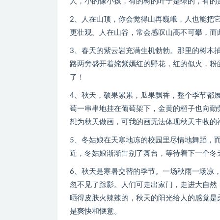
人，小的像小孩，有的树的叶子是绿的，有的
2、人在山顶，你会觉得山再巍峨，人也能把
更壮观。人在山谷，常会感叹山高不可攀，而
3、春天的紫云岩充满生机勃勃。那里的树木
路两旁盛开着姹紫嫣红的野花，红的似火，粉
了！
4、秋天，硕果累累，瓜果飘香，整个季节都
萄一串串地挂在葡萄架下，金黄的稻子也向勤
想为秋天做画，可我的画无法体现秋天丰收的
5、冬姑娘在天寒地冻的校园里尽情地舞蹈，
近，冬姑娘渐渐告别了舞台，等待着下一个冬
6、秋天是寒暑交替的季节。一场秋雨一场凉
忽不见了踪影。人们可走出家门，走进大自然
晒得皮肤火辣辣的，秋天的阳光给人的感觉是
是爽快和惬意。