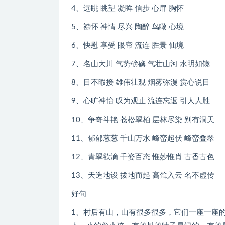
4、远眺 眺望 凝眸 信步 心扉 胸怀
5、襟怀 神情 尽兴 陶醉 鸟瞰 心境
6、快慰 享受 眼帘 流连 胜景 仙境
7、名山大川 气势磅礴 气壮山河 水明如镜
8、目不暇接 雄伟壮观 烟雾弥漫 赏心说目
9、心旷神怡 叹为观止 流连忘返 引人人胜
10、争奇斗艳 苍松翠柏 层林尽染 别有洞天
11、郁郁葱葱 千山万水 峰峦起伏 峰峦叠翠
12、青翠欲滴 千姿百态 惟妙惟肖 古香古色
13、天造地设 拔地而起 高耸入云 名不虚传
好句
1、村后有山，山有很多很多，它们一座一座