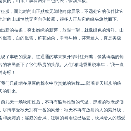
是黄的，山顶上飘着两朵白色的云，像溜溜板。
它征服，而此时的山正默默无闻地向你展示，不远处它的伙伴比它
此时的山却悄然无声向你披露，很多人正从它的峰头悠然而下。
抽出新的枝条，突出嫩绿的新芽，放眼一望，就像绿色的海洋。山
的似霞，白的似雪，鲜花朵朵，争奇斗艳，芬芳迷人，真是美极
展现了丰收的景象。红通通的苹果扒开绿叶往外瞧，像紫玛瑙的葡
劳的农民低下了它们昂贵的头颅。人们“稻花香里说丰年，”我一直
神奇呀！
而我们只能缩在厚厚的棉衣中欣赏她的独舞……随着春天脚步的临
天的到来。
，前几天一场秋雨过后，不再有酷热难熬的气温，肆虐的秋老虎倏
，尽情享受秋天别有一番的风景；秋天不再有放射灼人的紫外线，
柔和妩媚的；淫威的台风，狂啸的暴雨也已远去，秋风给人的感受