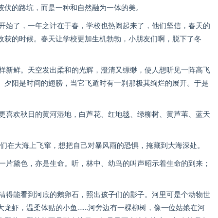
彼伏的路坑，而是一种和自然融为一体的美。
又开始了，一年之计在于春，学校也热闹起来了，他们坚信，春天的
收获的时候。春天让学校更加生机勃勃，小朋友们啊，脱下了冬
一样新鲜。天空发出柔和的光辉，澄清又缥缈，使人想听见一阵高飞
。夕阳是时间的翅膀，当它飞遁时有一刹那极其绚烂的展开。于是
，更喜欢秋日的黄河湿地，白芦花、红地毯、绿柳树、黄芦苇、蓝天
着，它们在大海上飞窜，想把自己对暴风雨的恐惧，掩藏到大海深处。
那一片黛色，亦是生命。听，林中、幼鸟的叫声昭示着生命的到来；
，清得能看到河底的鹅卵石，照出孩子们的影子。河里可是个动物世
大龙虾，温柔体贴的小鱼……河旁边有一棵柳树，像一位姑娘在河