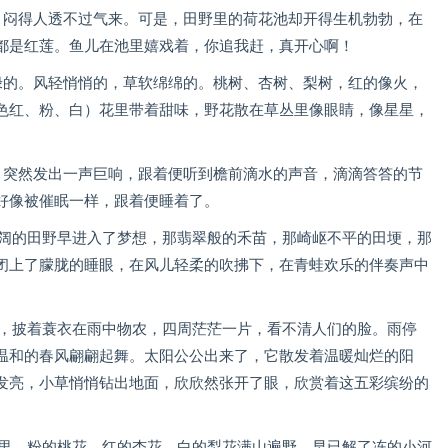
，闷得人透不过气来。可是，田野里的荷花池却开得生机勃勃，在
都是红莲。鱼儿在池里嬉戏着，你追我赶，真开心啊！
绿的。风轻悄悄的，草软绵绵的。桃树、杏树、梨树，红的像火，
色红、粉、白）花里带着甜味，野花散在草丛里像眼睛，像星星，
，突然发出一声巨响，跟着便听到檐前滴水的声音，滴滴答答的节
好像被催眠一样，跟着便睡着了。
辽阔的田野早进入了梦想，那翡翠般的禾苗，那崎岖不平的田埂，那
闭上了朦胧的睡眼，在风儿轻柔的吹拂下，在青蛙欢乐的伴奏声中
笠，披着蓑衣在雨中物农，四周茫茫一片，看不清人们的脸。雨停
温和的春风翩翩起舞。太阳公公出来了，它散发着温暖灿烂的阳
发亮，小草悄悄钻出地面，欣欣然张开了眼，欣赏着这五彩缤纷的
沟里，粉的桃花，红的杏花，白的梨花满山遍野，早已解了冻的小河