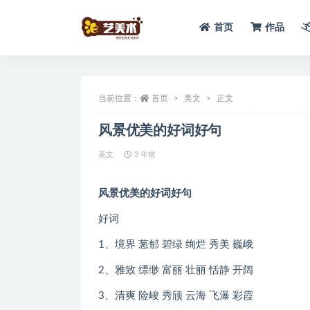
首页
作品
全部
当前位置：
首页
美文
正文
风景优美的好词好句
美文
3 年前
风景优美的好词好句
好词
1、境界 葱郁 碧绿 绚烂 秀美 巍峨
2、雅致 缥缈 富丽 壮丽 恬静 开阔
3、清爽 险峻 秀颀 云海 飞瀑 彩霞