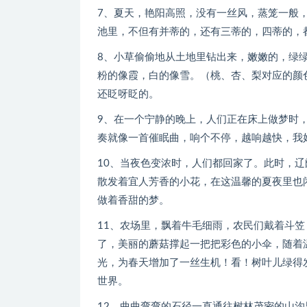
7、夏天，艳阳高照，没有一丝风，蒸笼一般
池里，不但有并蒂的，还有三蒂的，四蒂的，
8、小草偷偷地从土地里钻出来，嫩嫩的，绿
粉的像霞，白的像雪。（桃、杏、梨对应的颜
还眨呀眨的。
9、在一个宁静的晚上，人们正在床上做梦时
奏就像一首催眠曲，响个不停，越响越快，我
10、当夜色变浓时，人们都回家了。此时，
散发着宜人芳香的小花，在这温馨的夏夜里也
做着香甜的梦。
11、农场里，飘着牛毛细雨，农民们戴着斗
了，美丽的蘑菇撑起一把把彩色的小伞，随着
光，为春天增加了一丝生机！看！树叶儿绿得
世界。
12、曲曲弯弯的石径一直通往树林茂密的山