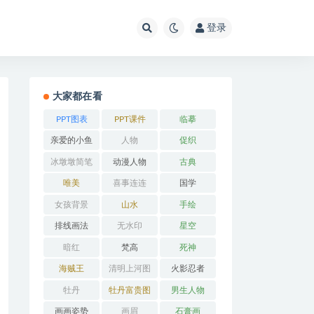
登录
大家都在看
PPT图表
PPT课件
临摹
亲爱的小鱼
人物
促织
冰墩墩简笔
动漫人物
古典
画
唯美
喜事连连
国学
女孩背景
山水
手绘
排线画法
无水印
星空
暗红
梵高
死神
海贼王
清明上河图
火影忍者
牡丹
牡丹富贵图
男生人物
画画姿势
画眉
石膏画