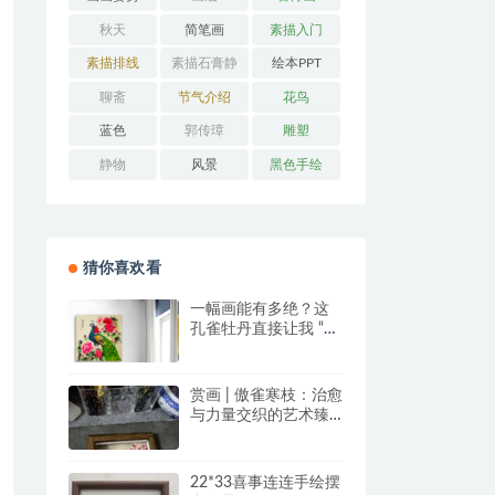
秋天
简笔画
素描入门
素描排线
素描石膏静
绘本PPT
物
聊斋
节气介绍
花鸟
蓝色
郭传璋
雕塑
静物
风景
黑色手绘
猜你喜欢看
一幅画能有多绝？这
孔雀牡丹直接让我 “哇
塞” 到想下单！
赏画 | 傲雀寒枝：治愈
与力量交织的艺术臻
品
22*33喜事连连手绘摆