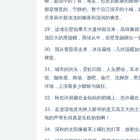
柳，庭院中的丁香，海棠，也全从酷暑的困倦
都是惬意的，宁静的。整个沿江排开的小城，
尽享风中那淡淡的幽香和湿润的爽意。
29、这堵石壁似摩天大厦仰面压来，高得像
顶巨大的黑毯帽，黑绿从中，岩壁里蹦蹿出一
30、我从黄昏里走来，沐浴扁线，几丝温暖
脾脏。
31、城市的街头，霓虹闪烁，人头攒动，车
馆、咖啡屋、商场、酒吧、迪厅、洗脚房，男
洋场，上演着多少暧昧与疯狂。
32、秋也许就藏在金灿灿的稻穗上，也许藏
33、走进湿地首先映入眼帘的是又高又大的
地的芦苇长得真是生机勃勃啊！
34、深秋的太阳像被罩上橘红色灯罩，放射