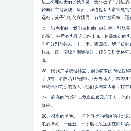
边上梳理她美丽的长头发，美丽极了！河边的
轻而易举地发现。当然，河边也有大家常见到
远处，孩子们有的在跳绳，有的在放风筝，还
25、游完北峰，我们向其他山峰进发。那就是
条路”。好看的也数这三座山峰。路最难走的也
里可分别前往东、中、南、西四峰。我们跋到
往东、西、南峰的咽喉要道，锁关后则无路可
境。
26、民族广场鼓楼林立，侗乡特有的阁楼显
了顶端，在皎洁月光照映下分外迷人。楼内几
来此休闲纳凉的游人，他们谈国家大事，拉客
27、高高的“宝塔”……我真佩服园艺工人，
缤纷。
28、盛夏的傍晚。一阵阵轻柔的和缓的小北
浪的清凉，一丝丝，一股股地吹送进江南岸的