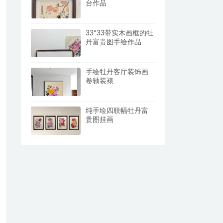
台作品
33*33带实木画框的牡
丹富贵图手绘作品
手绘牡丹客厅装饰画
卷轴装裱
纯手绘四联幅牡丹富
贵图挂画