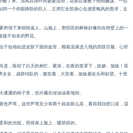
中醒了来。清风在绿叶间簌簌流动，花香在屋檐下悄悄飘荡。一切
如同一个仰面静卧的巨人，正用它全部身心去感受晚风的恩泽，去
就要坍塌下来咄咄逼人。山巅上，密匝匝的树林好像扣在绝壁上的一
簇簇不知名的野花。
如虫子似地钻进皮肤下面的血管，顺着流液进入我的四肢百骸、心肝
水马龙，除却了白天的匆忙、紧张，在夜的笼罩下，妖娆、放纵！茶
男女女，成群结队的，微笑着，大笑着，放纵着欢乐和欲望。十里
在火通通的柿子里，也许藏在绿油油菜地间。
土黄色芦苇，这些芦苇至少有两个叔叔那么高，看得我目瞪口呆，湿
出柔和的光线，照得身上脸上，暖烘烘的。