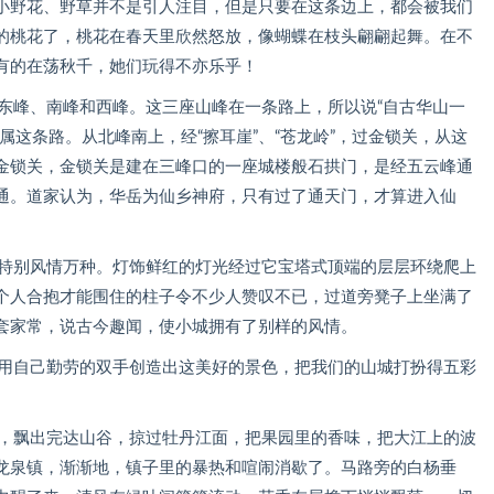
小野花、野草并不是引人注目，但是只要在这条边上，都会被我们
的桃花了，桃花在春天里欣然怒放，像蝴蝶在枝头翩翩起舞。在不
有的在荡秋千，她们玩得不亦乐乎！
东峰、南峰和西峰。这三座山峰在一条路上，所以说“自古华山一
属这条路。从北峰南上，经“擦耳崖”、“苍龙岭”，过金锁关，从这
金锁关，金锁关是建在三峰口的一座城楼般石拱门，是经五云峰通
通。道家认为，华岳为仙乡神府，只有过了通天门，才算进入仙
得特别风情万种。灯饰鲜红的灯光经过它宝塔式顶端的层层环绕爬上
个人合抱才能围住的柱子令不少人赞叹不已，过道旁凳子上坐满了
套家常，说古今趣闻，使小城拥有了别样的风情。
他们用自己勤劳的双手创造出这美好的景色，把我们的山城打扮得五彩
风，飘出完达山谷，掠过牡丹江面，把果园里的香味，把大江上的波
龙泉镇，渐渐地，镇子里的暴热和喧闹消歇了。马路旁的白杨垂