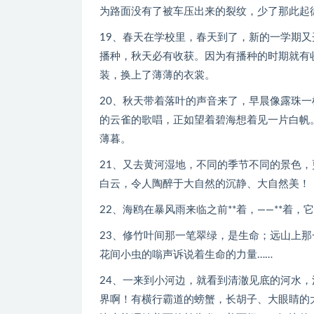
为路面没有了被车压出来的裂纹，少了那此起
19、春天在学校里，春天到了，新的一学期
播种，秋天必有收获。因为有播种的时期就有
装，换上了薄薄的衣裳。
20、秋天带着落叶的声音来了，早晨像露珠
的云雀的歌唱，正如望着碧海想着见一片白帆
薄暮。
21、又去黄河湿地，不同的季节不同的景色
白云，令人陶醉于大自然的沉静、大自然美！
22、海鸥在暴风雨来临之前**着，——**
23、修竹叶间那一笔翠绿，是生命；远山上
花间小虫的嗡声诉说着生命的力量……
24、一来到小河边，就看到清澈见底的河水
界啊！有横行霸道的螃蟹，长胡子、大眼睛的