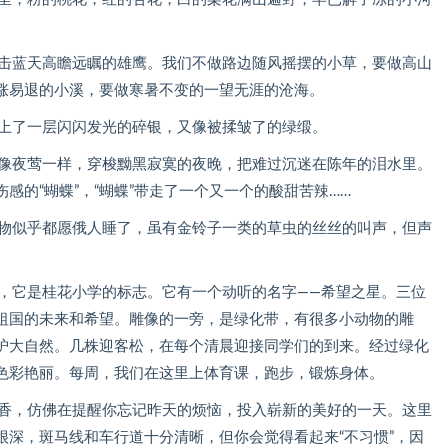
搏击蓝天高瞻远瞩的雄鹰。我们不做路边随风摇摆的小草，要做高山
涨易退的小溪，要做寒暑不变的一望无涯的沧海。
铺上了一层闪闪发光的碎银，又像被揉皱了的绿缎。
就像夜莺一样，穿梭黝黑寂寞的夜晚，把难过沉迷在陈年的泪水里。
感的“蝴蝶”，“蝴蝶”带走了一个又一个的酸甜苦辣……
生物似乎都愿俄人睡了，虽有金铃子一类的草虫的丝丝的叫声，但声
像，它是桂花小学的标志。它有一个动听的名字——希望之星。三位
祖国的未来和希望。雕像的一旁，是绿化带，有很多小动物的雕
护大自然。几株迎客松，在每个清晨迎接同学们的到来。经过绿化
色彩艳丽。每周，我们在这里上体育课，跑步，锻炼身体。
幽香，仿佛在提醒你忘记昨天的烦恼，投入崭新的美好的一天。这里
很深，斑马线和车行道十分清晰，但你会觉得看起来“不习惯”，因