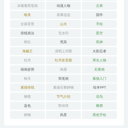
冰墩墩简笔画
动漫人物
古典
唯美
喜事连连
国学
女孩背景
山水
手绘
排线画法
无水印
星空
暗红
梵高
死神
海贼王
清明上河图
火影忍者
牡丹
牡丹富贵图
男生人物
画画姿势
画眉
石膏画
秋天
简笔画
素描入门
素描排线
素描石膏静物
绘本PPT
聊斋
节气介绍
花鸟
蓝色
郭传璋
雕塑
静物
风景
黑色手绘