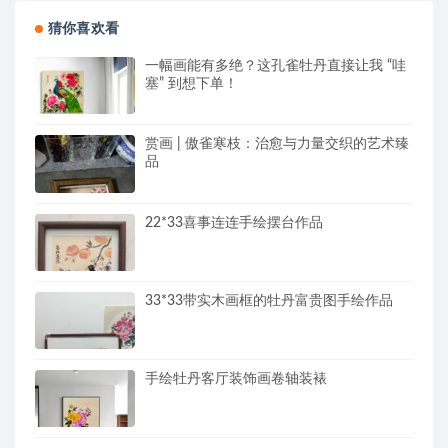
猜你喜欢看
一幅画能有多绝？这孔雀牡丹直接让我 “哇
塞” 到想下单！
赏画 | 傲雀寒枝：治愈与力量交织的艺术臻
品
22*33喜事连连手绘摆台作品
33*33带实木画框的牡丹富贵图手绘作品
手绘牡丹客厅装饰画卷轴装裱