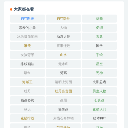
大家都在看
PPT图表
PPT课件
临摹
亲爱的小鱼
人物
促织
冰墩墩简笔画
动漫人物
古典
唯美
喜事连连
国学
女孩背景
山水
手绘
排线画法
无水印
星空
暗红
梵高
死神
海贼王
清明上河图
火影忍者
牡丹
牡丹富贵图
男生人物
画画姿势
画眉
石膏画
秋天
简笔画
素描入门
素描排线
素描石膏静物
绘本PPT
聊斋
节气介绍
花鸟