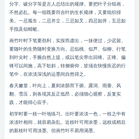
分字、破分字等是古人总结出的规律。要把叶子分组画，
不然必乱。每一组既要符合叶的生长规律，又要组织得
美。一忌孤生，二忌并立，三忌如叉，四忌如井，五忌如
手指及似蜻蜓。
画竹叶时下笔要劲利，实按而虚出，一抹便过，少迟留。
要随叶的生势随时变换方向。忌似桃、似芦、似柳。行笔
到叶尖时，手腕自然上提，或以笔尖带出回锋。正锋、偏
锋可以间施，高下欹斜，转侧俯仰，皆须在快慢疾迟的行
笔中，在浓淡深浅的运墨间自然得之。
春天嫩篁，叶向上，夏则浓荫而下俯。露润、雨垂、风
翻、雪压，则各现其反正低昂，必须细心观察，反复实
践，才能得心应手。
初学时要一枝一叶地练习。出叶要浓淡一色，一枝之中有
浓淡叶相间，就容易杂乱。近枝叶可用浓墨，远枝或稍后
的新枝叶可用淡墨。但画竹叶不易用渴墨。