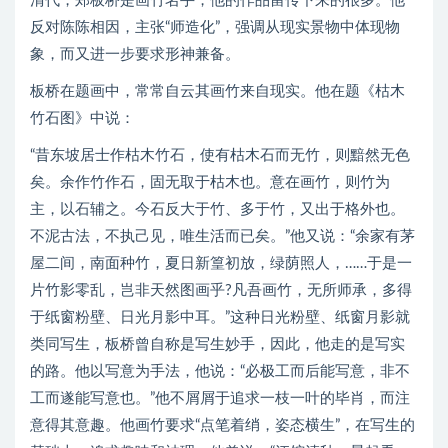
清代，郑板桥是画竹名手，他的作品留传下来的很多。他
反对陈陈相因，主张“师造化”，强调从现实景物中体现物
象，而又进一步要求形神兼备。
板桥在题画中，常常自云其画竹来自现实。他在题《枯木
竹石图》中说：
“昔东坡居士作枯木竹石，使有枯木石而无竹，则黯然无色
矣。余作竹作石，固无取于枯木也。意在画竹，则竹为
主，以石辅之。今石反大于竹、多于竹，又出于格外也。
不泥古法，不执己见，唯生活而已矣。”他又说：“余家有茅
屋二间，南面种竹，夏日新篁初放，绿荫照人，……于是一
片竹影零乱，岂非天然图画乎?凡吾画竹，无所师承，多得
于纸窗粉壁、日光月影中耳。”这种日光粉壁、纸窗月影就
类同写生，板桥曾自称是写生妙手，因此，他走的是写实
的路。他以写意为手法，他说：“必极工而后能写意，非不
工而遂能写意也。”他不屑屑于追求一枝一叶的毕肖，而注
意得其意趣。他画竹要求“点笔着绡，姿态横生”，在写生的