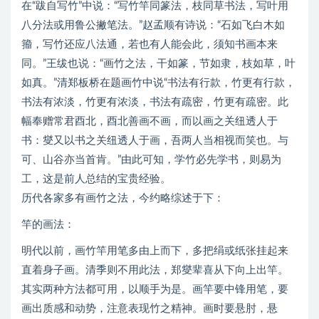
在“跋自写竹”中说：“写竹竿同篆法，枝同草书法，写叶用
八分法或用鲁公撇笔法。”赵孟顺有诗说：“石如飞白木如
籀，写竹还应八法通，若也有人能会此，须知书画本来
同。”王绂也说：“画竹之法，干如篆，节如隶，枝如草，叶
如真。”清郑板桥在题画竹中说“书法有行款，竹更有行款，
书法有浓淡，竹更有浓淡，书法有疏密，竹更有疏密。此
幅奉赠常君酉北，酉北善画不画，而以画之关纽透人于
书：燮又以书之关纽透人于画，吾两人当相视而笑也。与
可、山谷亦当首肯。”由此可知，学竹必先学书，则易为
工，这是前人总结的宝贵经验。
历代各家多有画竹之法，今约略综述于下：
竿的画法：
明代以前，画竹竿用笔多由上而下，多把绢或纸张挂起来
直着身子画。清季则不用此法，郑燮辈喜从下向上出竿。
其实两种方法都可用，以顺手为是。画竿要中锋用笔，要
画出质感和动势，注意表现竹之精神。画时要悬肘，悬