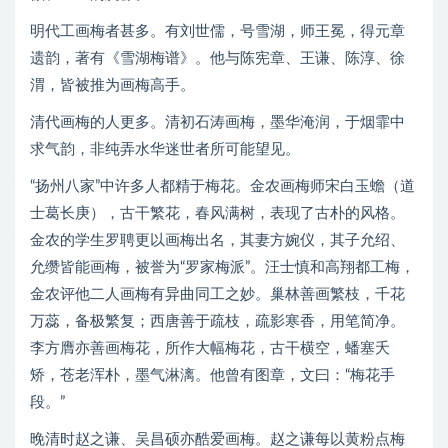
明代工画梅者甚多。有刘世儒，号雪湖，师王冕，得元章
遗韵，著有《雪湖梅谱》。他与陈宪章、王谦、陈淳、徐
渭，皆被推为画梅高手。
清代画梅的人更多。清初石涛画梅，墨华淹润，于烟霏中
求气韵，非纯弄水华迷世者所可能望见。
“扬州八家”中许多人都精于梅花。金农画梅师宋白玉蟾（道
士葛长庚），古干繁花，春风满树，表现了古朴的风格。
金农的学生罗聘更以画梅出名，其妻方婉仪，其子允绍、
允缵皆能画梅，被誉为“罗家梅派”。汪士慎和高翔都工梅，
金农评他二人画梅有异曲同工之妙。巢林善画繁枝，千花
万蕊，备极繁复；西唐善于疏枝，疏影寒香，用笔简净。
李方膺亦善画梅花，所作大幅梅花，古干横空，蟠塞夭
矫，苍老浑朴，墨气淋漓。他曾有图章，文曰：“梅花手
段。”
晚清时赵之谦、吴昌硕亦酷爱画梅。赵之谦每以黄粉点梅