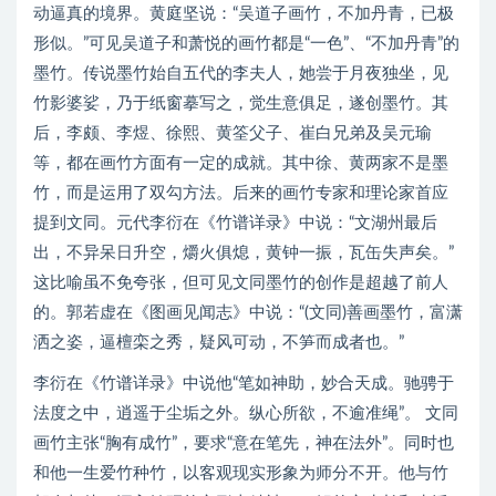
动逼真的境界。黄庭坚说：“吴道子画竹，不加丹青，已极
形似。”可见吴道子和萧悦的画竹都是“一色”、“不加丹青”的
墨竹。传说墨竹始自五代的李夫人，她尝于月夜独坐，见
竹影婆娑，乃于纸窗摹写之，觉生意俱足，遂创墨竹。其
后，李颇、李煜、徐熙、黄筌父子、崔白兄弟及吴元瑜
等，都在画竹方面有一定的成就。其中徐、黄两家不是墨
竹，而是运用了双勾方法。后来的画竹专家和理论家首应
提到文同。元代李衍在《竹谱详录》中说：“文湖州最后
出，不异呆日升空，爝火俱熄，黄钟一振，瓦缶失声矣。”
这比喻虽不免夸张，但可见文同墨竹的创作是超越了前人
的。郭若虚在《图画见闻志》中说：“(文同)善画墨竹，富潇
洒之姿，逼檀栾之秀，疑风可动，不笋而成者也。”
李衍在《竹谱详录》中说他“笔如神助，妙合天成。驰骋于
法度之中，逍遥于尘垢之外。纵心所欲，不逾准绳”。 文同
画竹主张“胸有成竹”，要求“意在笔先，神在法外”。同时也
和他一生爱竹种竹，以客观现实形象为师分不开。他与竹