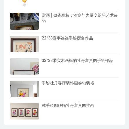
赏画 | 傲雀寒枝：治愈与力量交织的艺术臻
品
22*33喜事连连手绘摆台作品
33*33带实木画框的牡丹富贵图手绘作品
手绘牡丹客厅装饰画卷轴装裱
纯手绘四联幅牡丹富贵图挂画