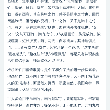
基础上，追求趣味和神理。他曾说：“江馆清秋，晨起看
竹，烟光、日影、露气，皆浮动于疏枝密叶之间。胸中勃
勃，遂有画意。其实胸中之竹，并不是眼中之竹也。因而
磨墨展纸，落笔倏作变相，手中之竹，又不是胸中之竹
也。总之，意在笔先者定则也，趣在法外者化机也。”又
说：“文与可画竹，胸有成竹，郑板桥画竹，胸无成竹。浓
淡疏密，短长肥瘦，随手写去，自尔成局，其神理俱足
也。……然有成竹无成竹，其实只是一个道理。”这里所谓
“意在笔先”、“趣在法外”及“神理俱足”，都是只有从现实生
活中提炼形象、师法造化才能得到。
板桥画竹用偏锋取势，是个字和介字法的进一步探索者。
他画的竹，既不同于文与可的缜密浑厚，又不同于梅花道
人的圆润拙朴，而是笔力挺秀，疏密自然，构图奇特，风
韵蹁跹，达到了独到的地步。
古人多论用书法画竹。画竹如写字，要笔笔写出。书家谓
提得笔起，画竹亦然，提笔不起，则不能画竹。元柯九思