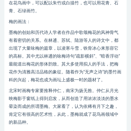
在花鸟画中，可以配以朱竹或白描竹，也可以用花青、石
青、石绿画竹。
梅的画法：
墨梅的创始和历代诗人学者在作品中歌颂梅花的风神骨气
有着密切的关系。在林逋、苏轼、陆游等人的诗文中，都
出现了大量咏梅的篇章，以凌寒斗雪，铁骨冰心来形容它
的高标。其中尤以林逋的咏梅诗句“疏影横斜”、“暗香浮动”
最能道出梅花的形体韵致。其大多使用拟人的手法，把梅
花作为清雅高洁品格的象征。随着作为“无声之诗”的墨竹画
科的兴起，梅花也成为画坛上盛极一时的题材了。
北宋时画梅专家要推释仲仁，南宋为扬无咎。仲仁从月光
映梅影于窗纸上得到启发，从而创造了用浓浓淡淡的墨水
晕染而成的所谓墨梅。大家看了，认为依稀有月下之趣，
肯定它有很高的艺术性，从此，墨梅就成了花鸟画领域中
的新品种。