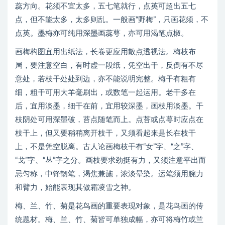
蕊方向。花须不宜太多，五七笔就行，点英可超出五七
点，但不能太多，太多则乱。一般画“野梅”，只画花须，不
点英。墨梅亦可纯用深墨画蕊萼，亦可用渴笔点椒。
画梅构图宜用出纸法，长卷更应用散点透视法。梅枝布
局，要注意空白，有时虚一段纸，凭空出干，反倒有不尽
意处，若枝干处处到边，亦不能说明完整。梅干有粗有
细，粗干可用大羊毫刷出，或数笔一起运用。老干多在
后，宜用淡墨，细干在前，宜用较深墨，画枝用淡墨。干
枝阴处可用深墨破，苔点随笔而上。点苔或点萼时应点在
枝干上，但又要稍稍离开枝干，又须看起来是长在枝干
上，不是凭空脱离。古人论画梅枝干有“女”字、“之”字、
“戈”字、“丛”字之分。画枝要求劲挺有力，又须注意平出而
忌匀称，中锋韧笔，渴焦兼施，浓淡晕染。运笔须用腕力
和臂力，始能表现其傲霜凌雪之神。
梅、兰、竹、菊是花鸟画的重要表现对象，是花鸟画的传
统题材。梅、兰、竹、菊皆可单独成幅，亦可将梅竹或兰