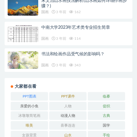
宋文治山水画技法解析(山水画如何详细作画步
骤？)
国画
3 年前
162
中南大学2023年艺术类专业招生简章
国画
3 年前
114
书法和绘画作品受气候的影响吗？
国画
3 年前
343
大家都在看
PPT图表
PPT课件
临摹
亲爱的小鱼
人物
促织
冰墩墩简笔画
动漫人物
古典
唯美
喜事连连
国学
女孩背景
山水
手绘