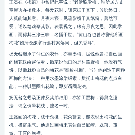
王冕在《梅谱》中曾记此事说：“老僧酷爱梅，唯所居方丈
室屋边亦植数本。每发花时，辄床据于其下，吟咏终日，
人莫能知其意。月夜未寝，见疏影横于其纸窗，萧然可
爱，遂以笔戏摹其影。凌晨视之，殊有月夜之思。因此学
画，而得其三净三昧，名播于世。”黄山谷也曾称誉他所画
梅花“如清晓嫩寒行孤村篱落间，但欠香耳”。
扬无咎继承了仲仁的衣钵，亦善墨梅。据说他曾把自己画
的梅花送给赵佶看，徽宗说他画的是村路野梅。他没有气
馁，以后就称自己的梅花是“奉敕村梅”。当时他创造了两种
画梅的方法：一种用水墨涂染绢素，烘托出梅花的点点白
葩；一种以墨圈出花瓣，即所谓圈花法。
扬无咎之甥汤正仲及其弟叔用，亦皆工墨梅，得舅之遗
法，谓之倒晕花枝，擅名一时。
王冕画的梅花，枝干劲挺，花朵繁复，能表现出梅花的生
机，极富生气。他通过画梅来表达自己嵌崎、磊落、孤
傲、正直的胸襟。