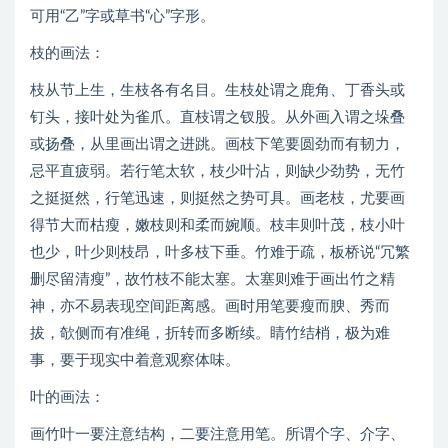
可用“乙”字或草书“心”字形。
枝的画法：
枝从节上生，生枝各有名目。生枝处谓之鹿角、丁香头或
钉头，接叶处为雀爪。直枝谓之钗股。从外画入谓之垛叠
或扬叠，从里画出谓之进跳。画枝下笔要圆劲而有韧力，
忌平直疲弱。若行笔太软，枝少叶沾，则缺少劲势，无竹
之挺挺然，行笔迅速，则挺然之势可具。画老枝，尤要画
得节大而枯瘦，嫩枝则和柔而婉顺。枝丰则叶茂，枝小叶
也少，叶少则枝昂，叶多枝下垂。竹难于疏，板桥说“冗繁
删尽留清瘦”，故竹枝不能太塞。太塞则难于画出竹之精
神，亦不易表现空间距离感。画时用笔要瘦而腴、秀而
拔，欹侧而有准绳，折转而多断续。睛竹结梢，极为难
事，要于现实中着意观察体味。
叶的画法：
画竹叶一要注意结构，二要注意用笔。所谓个字、介字、