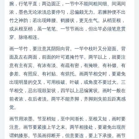
腕，行笔平直；两边圆正，一节中不能间粗间细、间渴间
浓，墨色无论浓淡总要停匀，忌偏颇无力。若臃肿便不出
竹之神韵；若出现蜂腰、鹤膝状，更无生气。从梢至根，
或从根至梢，虽一笔笔、一节节画出，但出竿必须笔意贯
穿、脉络相连。
画一竿竹，要注意其阴阳向背。一竿中枝叶又分迎面、背
面及左右两面，前面的叶可遮掩竹竿。两竿以上，就要注
意有主有宾、有浓有淡、有疏有密，有掩映、有补缀、有
参差、有照应、有衬贴、有烘托。画两竿相交时，要避免
出现明显的交叉，可用枝破、叶破，或角度不要过大。三
竿相交，忌出现鼓架状，四竿以上忌编篱状。画时一般在
前者浓，在后者淡。两竿不能齐脚，齐脚则失前后距离感
觉。
画节用浓墨。节至梢短，至中间渐长，至根又短，画时要
注意。画节要紧接上竿之末。两竿相接处，要避免出现所
谓鹤膝形。节虽画得断开，但意要连，要上下承接。画节