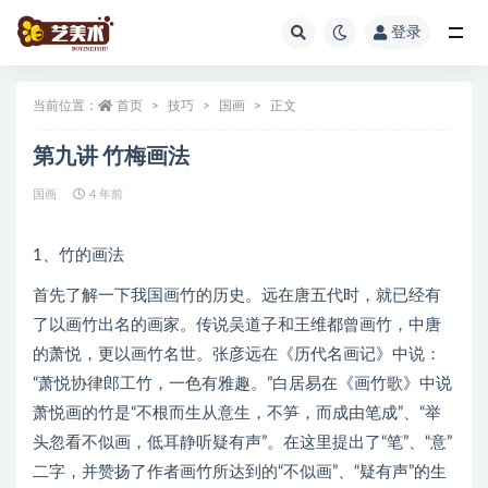
登录
全部
当前位置：
首页
技巧
国画
正文
第九讲 竹梅画法
国画
4 年前
1、竹的画法
首先了解一下我国画竹的历史。远在唐五代时，就已经有
了以画竹出名的画家。传说吴道子和王维都曾画竹，中唐
的萧悦，更以画竹名世。张彦远在《历代名画记》中说：
“萧悦协律郎工竹，一色有雅趣。”白居易在《画竹歌》中说
萧悦画的竹是“不根而生从意生，不笋，而成由笔成”、“举
头忽看不似画，低耳静听疑有声”。在这里提出了“笔”、“意”
二字，并赞扬了作者画竹所达到的“不似画”、“疑有声”的生