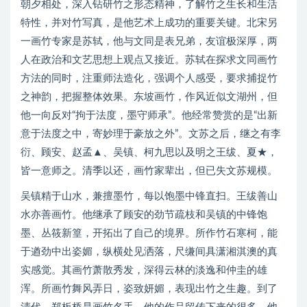
朝夕相处，深入钻研竹之形态精神，了解竹之生长和生活
特性，并对竹写真，是他艺术上成功的重要关键。北宋另
一画竹专家是苏轼，他与文同是表兄弟，友谊极深厚，两
人在政治和文艺思想上观点又接近。苏轼在探求文同画竹
方法的同时，注重师法造化，强调个人感受，要求捕捉竹
之神韵，把握整体效果。东坡画竹，作风近似文湖州，但
他一向反对“拘于法度，墨守师承”。他经常赞赏的是“出新
意于法度之中，寄妙理于豪放之外”。文苏之后，继之有李
衍、顾安、赵孟▲、吴镇、柯九思以及明之王绂、夏★，
皆一意师之。清季以还，画竹家辈出，但已失文苏规模。
吴镇精于山水，兼擅墨竹，每以饱墨中锋直扫。王绂善山
水亦善画竹。他继承了顾安的劲节疏枝和吴镇的中锋饱
墨、丛筱新篁，开拓出了自己的境界。所作竹石寒柯，能
于遒劲中出姿媚，纵横处见洒落，尺缣间具潇湘淇澳的真
实感觉。其画竹萧散秀发，深得云林的淡逸和仲圭的雄
浑。所画竹舞风弄日，姿致妍媚，表现出竹之生趣。到了