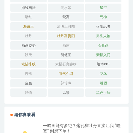
排线画法
无水印
星空
暗红
梵高
死神
海贼王
清明上河图
火影忍者
牡丹
牡丹富贵图
男生人物
画画姿势
画眉
石膏画
秋天
简笔画
素描入门
素描排线
素描石膏静物
绘本PPT
聊斋
节气介绍
花鸟
蓝色
郭传璋
雕塑
静物
风景
黑色手绘
猜你喜欢看
一幅画能有多绝？这孔雀牡丹直接让我 “哇
塞” 到想下单！