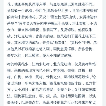
花，他画墨梅从浑厚入手，与金耿庵派以渴笔胜者不同。
吴昌硕一生爱梅，他用“冰肌铁骨绝世姿，世间桃李安得知”
的诗句来赞美梅花。又说：“囊空愧无买山钱，安得梅边种
茅屋？”昔年吴氏在芜园中种梅三十余株，培土壅肥，不遗
余力。每当园梅着花，徘徊其下，反复谛观。他喜以朱
砂、洋红点红梅，皆富有韵致。他又在扫干圈花上狠下工
夫。其画梅花的成功，也是从“师造化”、“贵独创”中来。老
来他又以石鼓籀篆之笔入画，画梅愈觉浑厚。所作雪梅，
墨华水韵，碎玉横空，使人不知是雪是梅。
梅的种类很多，江南多红梅，北方无红梅，仅见黄梅和蜡
梅。画梅的表现方法也不同，有圈梅、墨梅、红梅、粉
梅、白梅、赭梅、黄梅、绿梅之分。画梅以圈花最难，论
者以为数十年尚未能入格。圈花用笔要似圆非圆，似方非
方，大小相衬，前后左右攒聚。圈瓣之外，又须研究破蕊
法。画梅要注意蕊、萼、须、英。画时用渴笔圈瓣，以淡
墨画须，以深墨点英。画蕊时须视花之反正欹仰来斟酌点