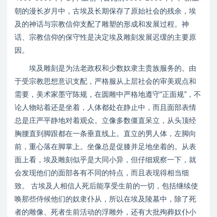
朝的漫长岁月中，古埃及长期保存了原始社会的残余，埃
及的神话与宗教信仰支配了雕塑的形成和发展过程。神
话、宗教信仰的保守性是决定埃及雕刻发展迟缓的主要原
因。
埃及雕刻是为法老政权和少数奴隶主贵族服务的。由
于受宗教思想意识支配，严格服从上层社会的审美观点和
需要，美术家墨守陈规，在圆雕中严格地遵守“正面规”，不
论人物站着还是坐着，人体都处在静止中，而且面部表情
总是庄严平静地对着观众。立像多数僵直呆立，从头顶经
胸腰直到脚跟都在一条垂直线上。直立的男人体，左脚向
前，重心落在脚掌上。坐像总是促膝并足地坐着的。从表
面上看，埃及雕刻似乎是大同小异，但仔细观察一下，就
会发现他们的面部各有不同的特点，而且表现得相当细
致。 古埃及人相信人死后能享受生前的一切，包括继续使
唤那些侍候他们的奴隶仆从，所以在埃及陵墓中，除了死
者的雕像、死者生前活动的浮雕外，还有大批殉葬奴仆小