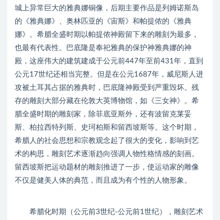
城上异常巨大的雅典娜铜像，后期主要作品是列姆诺斯岛
的《雅典娜》、奥林匹亚的《宙斯》和帕提侬的《雅典
娜》。希腊全盛时期以帕提侬神殿留下来的雕刻为最多，
也最有代表性。巴底隆是奉祀雅典的保护神雅典娜的神
殿，这座伟大的建筑建成于公元前447年至前431年，直到
公元17世纪还相当完整。但是在公元1687年，威尼斯人进
攻被土耳其占据的雅典时，巴底隆神殿受到严重毁坏。残
存的雕刻大部分藏在伦敦大英博物馆，如《三女神》。希
腊全盛时期的雕刻家，除菲底亚斯外，还有波留克莱妥
斯、柏拉西特列斯、史珂柏斯和留西坡斯等。这个时期，
希腊人的社会思想和宗教观念起了很大的变化，影响到艺
术的构思，雕刻艺术逐渐趋向强调人物性格情感的刻画。
留西坡斯把运动题材的雕刻推进了一步，使运动家的雕像
不仅是健美人体的典范，而且成为有个性的人物形象。
希腊化时期（公元前3世纪-公元前1世纪），雕刻艺术