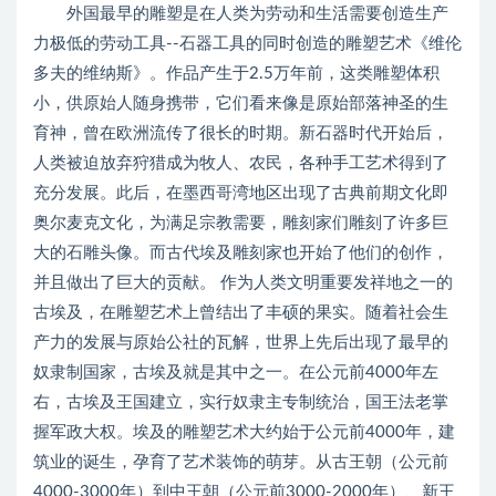
外国最早的雕塑是在人类为劳动和生活需要创造生产
力极低的劳动工具--石器工具的同时创造的雕塑艺术《维伦
多夫的维纳斯》。作品产生于2.5万年前，这类雕塑体积
小，供原始人随身携带，它们看来像是原始部落神圣的生
育神，曾在欧洲流传了很长的时期。新石器时代开始后，
人类被迫放弃狩猎成为牧人、农民，各种手工艺术得到了
充分发展。此后，在墨西哥湾地区出现了古典前期文化即
奥尔麦克文化，为满足宗教需要，雕刻家们雕刻了许多巨
大的石雕头像。而古代埃及雕刻家也开始了他们的创作，
并且做出了巨大的贡献。 作为人类文明重要发祥地之一的
古埃及，在雕塑艺术上曾结出了丰硕的果实。随着社会生
产力的发展与原始公社的瓦解，世界上先后出现了最早的
奴隶制国家，古埃及就是其中之一。在公元前4000年左
右，古埃及王国建立，实行奴隶主专制统治，国王法老掌
握军政大权。埃及的雕塑艺术大约始于公元前4000年，建
筑业的诞生，孕育了艺术装饰的萌芽。从古王朝（公元前
4000-3000年）到中王朝（公元前3000-2000年）、新王