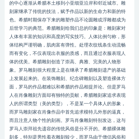
的中心逐渐从希腊本土移到小亚细亚沿岸和邻近城市。雕
刻家继承了传统的技法，赋予作品以新的生命力和新的特
色。希腊时期保存下来的雕塑作品不论圆雕或浮雕都成为
后世学习的典范。希腊雕刻给我们总的印象是：雕刻家对
人体有丰富的知识和高度的写实技巧。人体比例匀称，形
体结构严谨明确，肌肉富有弹性。处理衣纹线条生动流畅
而有变化，不仅表现出衣服的质感，而且通过衣服表现人
体的优美。希腊雕刻创造了崇高、典雅、完美的人物形
象。罗马雕刻很大程度上是在继承了希腊雕刻遗产的基础
上发展起来的。在装饰雕刻、纪念碑雕刻以及塑造裸体方
面，罗马的作品都难以和希腊的作品相提并论。但是罗马
人在肖像雕刻方面却有独特的贡献，希腊雕刻家追求表现
人的所谓类型（美的类型），不是某一个具体人的形象，
而罗马雕刻家在肖像作品中首先追求模特儿外形的逼真，
而且注意人物个性的刻画。罗马肖像雕刻特别发达，这与
罗马人崇拜祖先遗容的传统风俗是分不开的。希腊裸体雕
刻多，特别是男性着衣雕刻较少，而罗马由于僧侣风俗和