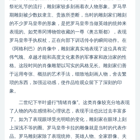
祭祀礼节的流行，雕刻家较多刻画着衣人物形象。罗马早
期雕刻被少数奴隶主、贵族所垄断，当时的雕刻家们雕刻
的不少罗马皇帝的形象，是把罗马皇帝当做英雄的统帅来
表现的。如梵蒂冈博物馆收藏的一尊《奥古斯都》，表现
罗马皇帝手执权杖，正在向部下训话传令的瞬间动作。在
《阿格利巴》的肖像中，雕刻家真实地表现了这位具有宏
伟气魄、卓越才能和高度文化素养的军事家和政治家的性
格。这段时间的肖像雕塑以写实的风格见长。雕刻家们善
于运用夸张、概括的艺术手法，细致地刻画人物，舍去繁
琐的东西，加强运动感，使作品给观众留下了深刻的印
象。
二世纪下半叶盛行“情绪肖像”。这类肖像较充分地表现
了人物的内在感情和心理状态，表现手法也比过去丰富多
了。如为了表现眼球受光明暗的变化，雕刻家在眼球上刻
上深浅不等的圈。罗马皇帝卡拉的雕像就是当时的代表作
品。罗马雕刻家除了表现统帅、英雄人物、全家群像、夫