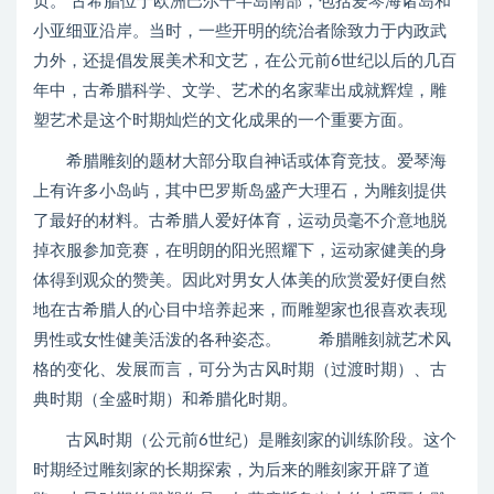
页。 古希腊位于欧洲巴尔干半岛南部，包括爱琴海诸岛和
小亚细亚沿岸。当时，一些开明的统治者除致力于内政武
力外，还提倡发展美术和文艺，在公元前6世纪以后的几百
年中，古希腊科学、文学、艺术的名家辈出成就辉煌，雕
塑艺术是这个时期灿烂的文化成果的一个重要方面。
希腊雕刻的题材大部分取自神话或体育竞技。爱琴海
上有许多小岛屿，其中巴罗斯岛盛产大理石，为雕刻提供
了最好的材料。古希腊人爱好体育，运动员毫不介意地脱
掉衣服参加竞赛，在明朗的阳光照耀下，运动家健美的身
体得到观众的赞美。因此对男女人体美的欣赏爱好便自然
地在古希腊人的心目中培养起来，而雕塑家也很喜欢表现
男性或女性健美活泼的各种姿态。 希腊雕刻就艺术风
格的变化、发展而言，可分为古风时期（过渡时期）、古
典时期（全盛时期）和希腊化时期。
古风时期（公元前6世纪）是雕刻家的训练阶段。这个
时期经过雕刻家的长期探索，为后来的雕刻家开辟了道