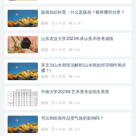
版画知识科普：什么是版画？都有哪些分类？
国画
3 年前
1.2K
山东农业大学2023年承认美术统考成绩
国画
3 年前
108
宋文治山水画技法解析(山水画如何详细作画步
骤？)
国画
3 年前
162
中南大学2023年艺术类专业招生简章
国画
3 年前
114
书法和绘画作品受气候的影响吗？
国画
3 年前
343