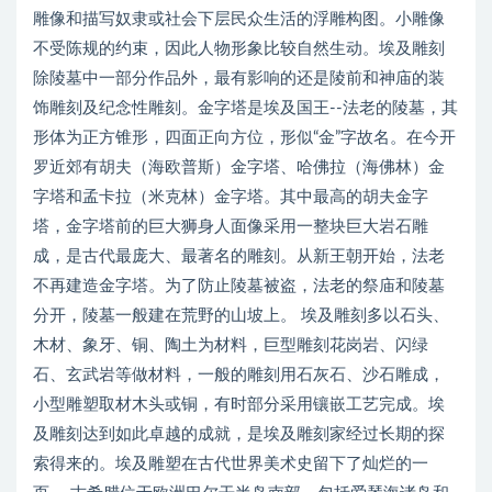
雕像和描写奴隶或社会下层民众生活的浮雕构图。小雕像
不受陈规的约束，因此人物形象比较自然生动。埃及雕刻
除陵墓中一部分作品外，最有影响的还是陵前和神庙的装
饰雕刻及纪念性雕刻。金字塔是埃及国王--法老的陵墓，其
形体为正方锥形，四面正向方位，形似“金”字故名。在今开
罗近郊有胡夫（海欧普斯）金字塔、哈佛拉（海佛林）金
字塔和孟卡拉（米克林）金字塔。其中最高的胡夫金字
塔，金字塔前的巨大狮身人面像采用一整块巨大岩石雕
成，是古代最庞大、最著名的雕刻。从新王朝开始，法老
不再建造金字塔。为了防止陵墓被盗，法老的祭庙和陵墓
分开，陵墓一般建在荒野的山坡上。 埃及雕刻多以石头、
木材、象牙、铜、陶土为材料，巨型雕刻花岗岩、闪绿
石、玄武岩等做材料，一般的雕刻用石灰石、沙石雕成，
小型雕塑取材木头或铜，有时部分采用镶嵌工艺完成。埃
及雕刻达到如此卓越的成就，是埃及雕刻家经过长期的探
索得来的。埃及雕塑在古代世界美术史留下了灿烂的一