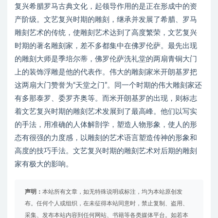
复兴希腊罗马古典文化，起领导作用的是正在形成中的资
产阶级。文艺复兴时期的雕刻，继承并发展了希腊、罗马
雕刻艺术的传统，使雕刻艺术达到了高度繁荣，文艺复兴
时期的著名雕刻家，差不多都集中在佛罗伦萨。最先出现
的雕刻大师是季培尔蒂，佛罗伦萨洗礼堂的两扇青铜大门
上的装饰浮雕是他的代表作。伟大的雕刻家米开朗基罗把
这两扇大门赞誉为“天堂之门”。同一个时期的伟大雕刻家还
有多那泰罗、委罗齐奥等。而米开朗基罗的出现，则标志
着文艺复兴时期的雕刻艺术发展到了最高峰。他们以写实
的手法，用准确的人体解剖学，塑造人物形象，使人的形
态有很强的力度感，以雕刻的艺术语言塑造传神的形象和
高度的技巧手法。文艺复兴时期的雕刻艺术对后期的雕刻
家有极大的影响。
声明：
本站所有文章，如无特殊说明或标注，均为本站原创发
布。任何个人或组织，在未征得本站同意时，禁止复制、盗用、
采集、发布本站内容到任何网站、书籍等各类媒体平台。如若本