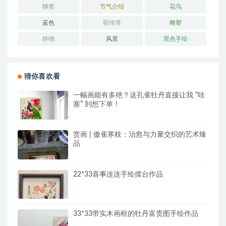
聊斋
节气介绍
花鸟
蓝色
郭传璋
雕塑
静物
风景
黑色手绘
猜你喜欢看
一幅画能有多绝？这孔雀牡丹直接让我 “哇
塞” 到想下单！
赏画 | 傲雀寒枝：治愈与力量交织的艺术臻
品
22*33喜事连连手绘摆台作品
33*33带实木画框的牡丹富贵图手绘作品