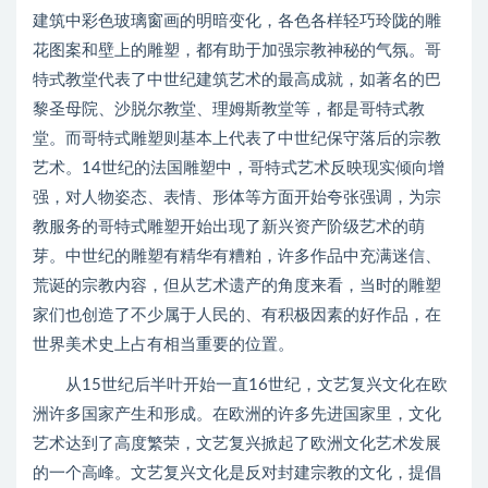
建筑中彩色玻璃窗画的明暗变化，各色各样轻巧玲陇的雕
花图案和壁上的雕塑，都有助于加强宗教神秘的气氛。哥
特式教堂代表了中世纪建筑艺术的最高成就，如著名的巴
黎圣母院、沙脱尔教堂、理姆斯教堂等，都是哥特式教
堂。而哥特式雕塑则基本上代表了中世纪保守落后的宗教
艺术。14世纪的法国雕塑中，哥特式艺术反映现实倾向增
强，对人物姿态、表情、形体等方面开始夸张强调，为宗
教服务的哥特式雕塑开始出现了新兴资产阶级艺术的萌
芽。中世纪的雕塑有精华有糟粕，许多作品中充满迷信、
荒诞的宗教内容，但从艺术遗产的角度来看，当时的雕塑
家们也创造了不少属于人民的、有积极因素的好作品，在
世界美术史上占有相当重要的位置。
从15世纪后半叶开始一直16世纪，文艺复兴文化在欧
洲许多国家产生和形成。在欧洲的许多先进国家里，文化
艺术达到了高度繁荣，文艺复兴掀起了欧洲文化艺术发展
的一个高峰。文艺复兴文化是反对封建宗教的文化，提倡