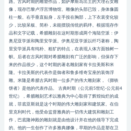
路。古风时期的雕塑作品，如萨摩斯岛出土的大理石女雕
像，现存巴黎卢浮宫博物馆。雕像的头部已毁，身体像圆
柱一般。右手垂直贴身，左手按在胸部，上下衣裳变化较
少，比较呆板、简朴，未能摆脱传统的羁绊。根据现存作
品和文字记载，希腊雕刻在这时期形成两个海陆空派：伊
奥尼亚学派和陶里安学派。伊奥尼亚学派以纤巧著称，陶
里安学派具有纯朴、粗犷的特点，在表现人体方面独树一
帜。后者在古风时期对希腊雕刻有广泛的影响，但保存下
来的作品很少，这个时期的著名雕刻家有卡拉美斯和米
隆。卡拉美斯的代表作是御者和鲁多维奇宝座的装饰浮
雕。米隆是希腊古风时期一位多产的伟大雕刻家，《掷铁
饼者》是他的代表作品。 古典时期（公元前5世纪-公元前4
世纪），希腊雕刻艺术以雅典为中心取得了辉煌灿烂的成
就，菲底亚斯就是这个时期的伟大雕刻家和建筑家。在伯
里克利时代，他受命监督雅典的一切伟大建筑和雕刻工
作，巴底隆神殿的雕刻就是由他设计并在他的领导下完成
的。他的一生创作了许多雅典娜像，早期的作品是塑在卫