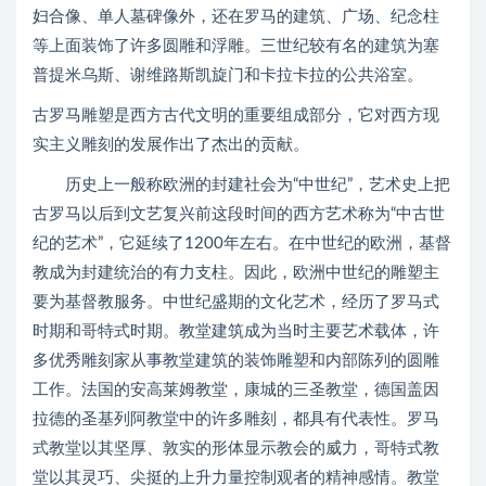
妇合像、单人墓碑像外，还在罗马的建筑、广场、纪念柱
等上面装饰了许多圆雕和浮雕。三世纪较有名的建筑为塞
普提米乌斯、谢维路斯凯旋门和卡拉卡拉的公共浴室。
古罗马雕塑是西方古代文明的重要组成部分，它对西方现
实主义雕刻的发展作出了杰出的贡献。
历史上一般称欧洲的封建社会为“中世纪”，艺术史上把
古罗马以后到文艺复兴前这段时间的西方艺术称为“中古世
纪的艺术”，它延续了1200年左右。在中世纪的欧洲，基督
教成为封建统治的有力支柱。因此，欧洲中世纪的雕塑主
要为基督教服务。中世纪盛期的文化艺术，经历了罗马式
时期和哥特式时期。教堂建筑成为当时主要艺术载体，许
多优秀雕刻家从事教堂建筑的装饰雕塑和内部陈列的圆雕
工作。法国的安高莱姆教堂，康城的三圣教堂，德国盖因
拉德的圣基列阿教堂中的许多雕刻，都具有代表性。罗马
式教堂以其坚厚、敦实的形体显示教会的威力，哥特式教
堂以其灵巧、尖挺的上升力量控制观者的精神感情。教堂