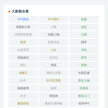
大家都在看
PPT图表
PPT课件
临摹
亲爱的小鱼
人物
促织
冰墩墩简笔画
动漫人物
古典
唯美
喜事连连
国学
女孩背景
山水
手绘
排线画法
无水印
星空
暗红
梵高
死神
海贼王
清明上河图
火影忍者
牡丹
牡丹富贵图
男生人物
画画姿势
画眉
石膏画
秋天
简笔画
素描入门
素描排线
素描石膏静物
绘本PPT